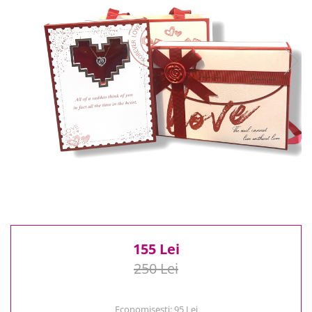
Reduceri
Cele mai noi
Cele mai vandute
Cele mai votate
Cu video
Pret
0 Lei - 100 Lei
100 Lei - 200 Lei
200 Lei - 300 Lei
300 Lei - 500 Lei
500 Lei - 1000 Lei
1000 Lei +
155 Lei
250 Lei
Economisesti:
95
Lei