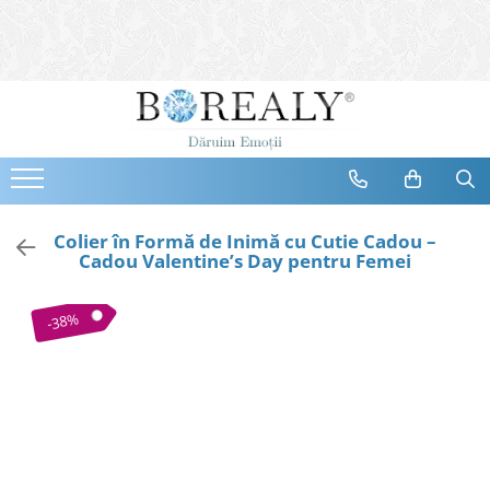
Bijuterii
Tipuri
Inele
Cercei
Bratari
Coliere
Colier în Formă de Inimă cu Cutie Cadou –
Cadou Valentine’s Day pentru Femei
Seturi
Brose
-38%
Tiare
Destinatari
Bijuterii Femei
Bijuterii Copii
Bijuterii Mirese
Selectii