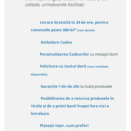
calitate, urmatoarele facilitați:
Livrare Gratuită in 24 de ore, pentru
comenzile peste 300 lei*
(vezi detalii)
Ambalare Cadou
Personalizarea Cadourilor
cu mesajul dorit
Felicitare cu textul dorit
(
vezi modelele
disponibile
)
Garanție
1 An de zile
la toate produsele
Posibilitatea de a returna produsele în
14 zile
și de a primi
banii înapoi fara nici o
întrebare
Platești Ușor
, cum preferi