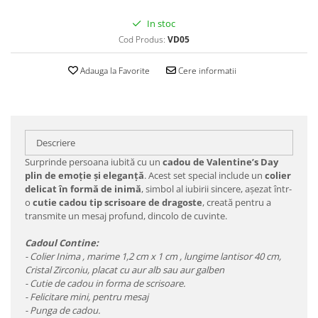
In stoc
Cod Produs:
VD05
Adauga la Favorite
Cere informatii
Descriere
Surprinde persoana iubită cu un
cadou de Valentine’s Day
plin de emoție și eleganță
. Acest set special include un
colier
delicat în formă de inimă
, simbol al iubirii sincere, așezat într-
o
cutie cadou tip scrisoare de dragoste
, creată pentru a
transmite un mesaj profund, dincolo de cuvinte.
Cadoul Contine:
- Colier Inima , marime 1,2 cm x 1 cm , lungime lantisor 40 cm,
Cristal Zirconiu, placat cu aur alb sau aur galben
- Cutie de cadou in forma de scrisoare.
- Felicitare mini, pentru mesaj
- Punga de cadou.