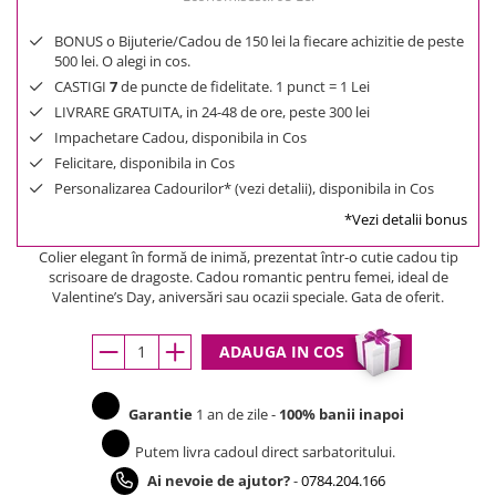
BONUS o Bijuterie/Cadou de 150 lei la fiecare achizitie de peste
500 lei. O alegi in cos.
CASTIGI
7
de puncte de fidelitate. 1 punct = 1 Lei
LIVRARE GRATUITA, in 24-48 de ore, peste 300 lei
Impachetare Cadou, disponibila in Cos
Felicitare, disponibila in Cos
Personalizarea Cadourilor* (vezi detalii), disponibila in Cos
*Vezi detalii bonus
Colier elegant în formă de inimă, prezentat într-o cutie cadou tip
scrisoare de dragoste. Cadou romantic pentru femei, ideal de
Valentine’s Day, aniversări sau ocazii speciale. Gata de oferit.
ADAUGA IN COS
Garantie
1 an de zile -
100% banii inapoi
Putem livra cadoul direct sarbatoritului.
Ai nevoie de ajutor?
-
0784.204.166