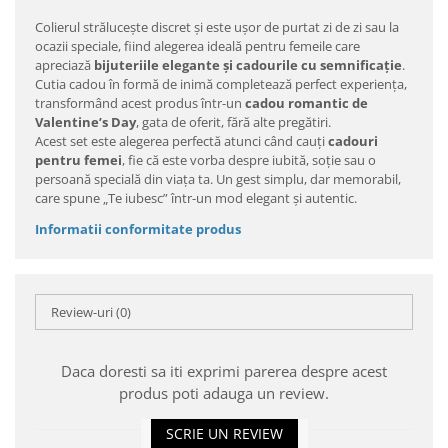
Colierul strălucește discret și este ușor de purtat zi de zi sau la
ocazii speciale, fiind alegerea ideală pentru femeile care
apreciază
bijuteriile elegante și cadourile cu semnificație
.
Cutia cadou în formă de inimă completează perfect experiența,
transformând acest produs într-un
cadou romantic de
Valentine’s Day
, gata de oferit, fără alte pregătiri.
Acest set este alegerea perfectă atunci când cauți
cadouri
pentru femei
, fie că este vorba despre iubită, soție sau o
persoană specială din viața ta. Un gest simplu, dar memorabil,
care spune „Te iubesc” într-un mod elegant și autentic.
Informatii conformitate produs
Review-uri
(0)
Daca doresti sa iti exprimi parerea despre acest
produs poti adauga un review.
SCRIE UN REVIEW