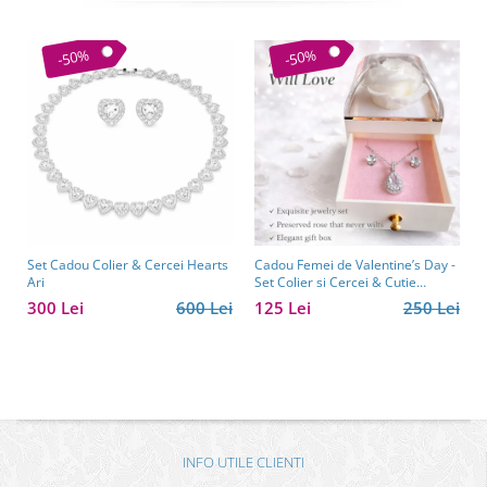
-50%
-50%
Set Cadou Colier & Cercei Hearts
Cadou Femei de Valentine’s Day -
Ari
Set Colier si Cercei & Cutie
Trandafir Borealy
300 Lei
600 Lei
125 Lei
250 Lei
INFO UTILE CLIENTI