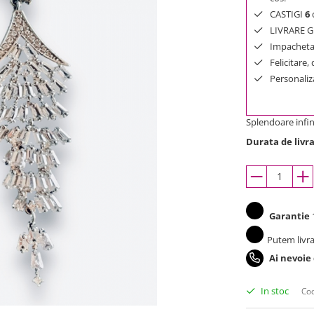
CASTIGI
6
d
LIVRARE GR
Impachetar
Felicitare,
Personaliza
Splendoare infin
Durata de livra
Garantie
1
Putem livra
Ai nevoie
In stoc
Cod