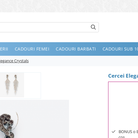
ERII
CADOURI FEMEI
CADOURI BARBATI
CADOURI SUB 10
legance Crystals
Cercei Eleg
BONUS o Bij
cos.