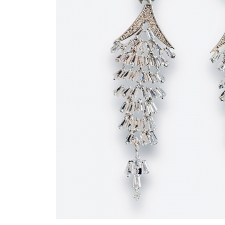
Bijuterii Mirese
Selectii
Reduceri
Cele mai noi
Cele mai vandute
Cele mai votate
Cu video
Pret
0 Lei - 100 Lei
100 Lei - 200 Lei
200 Lei - 300 Lei
300 Lei - 500 Lei
500 Lei - 1000 Lei
1000 Lei +