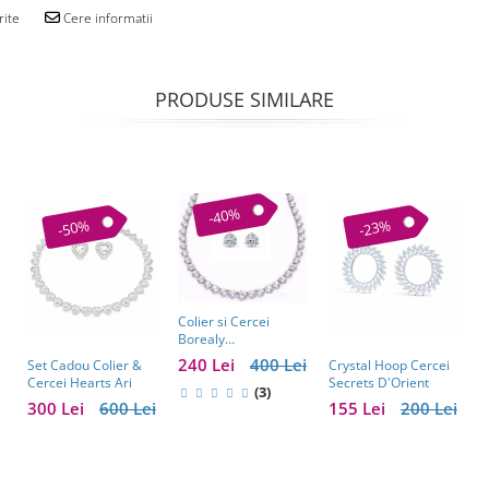
rite
Cere informatii
PRODUSE SIMILARE
-40%
-50%
-23%
Colier si Cercei
Borealy
Incomparable
240 Lei
400 Lei
Set Cadou Colier &
Crystal Hoop Cercei
B
Brilliant
Cercei Hearts Ari
Secrets D'Orient
C
(3)
M
300 Lei
600 Lei
155 Lei
200 Lei
1