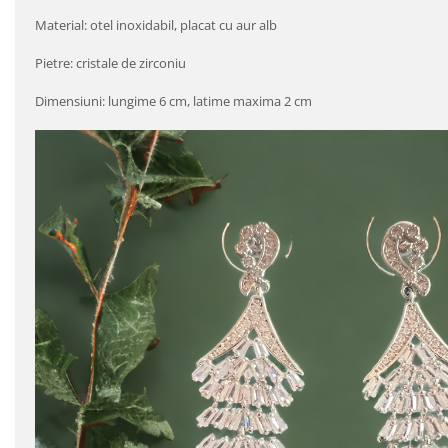
Material: otel inoxidabil, placat cu aur alb
Pietre: cristale de zirconiu
Dimensiuni: lungime 6 cm, latime maxima 2 cm