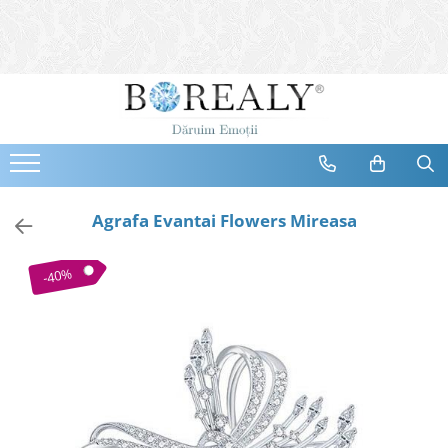
Bijuterii
Tipuri
Inele
Cercei
Bratari
Coliere
Agrafa Evantai Flowers Mireasa
Seturi
Brose
-40%
Tiare
Destinatari
Bijuterii Femei
Bijuterii Copii
Bijuterii Mirese
Selectii