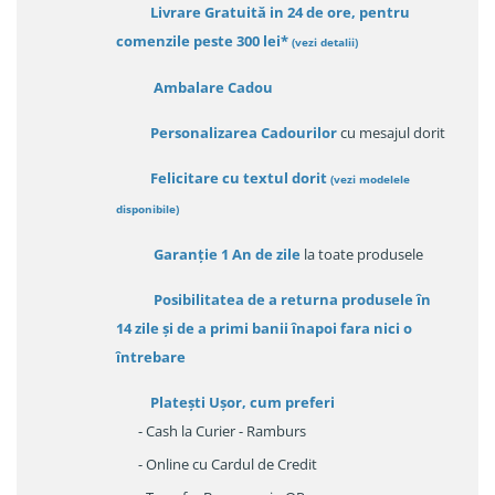
Livrare Gratuită in 24 de ore, pentru
comenzile peste 300 lei*
(vezi detalii)
Ambalare Cadou
Personalizarea Cadourilor
cu mesajul dorit
Felicitare cu textul dorit
(
vezi modelele
disponibile
)
Garanție
1 An de zile
la toate produsele
Posibilitatea de a returna produsele în
14 zile
și de a primi
banii înapoi fara nici o
întrebare
Platești Ușor
, cum preferi
- Cash la Curier - Ramburs
- Online cu Cardul de Credit