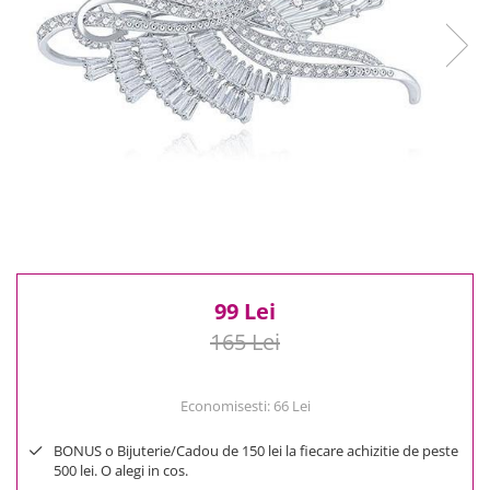
Reduceri
Cele mai noi
Cele mai vandute
Cele mai votate
Cu video
Pret
0 Lei - 100 Lei
100 Lei - 200 Lei
200 Lei - 300 Lei
300 Lei - 500 Lei
500 Lei - 1000 Lei
99 Lei
1000 Lei +
165 Lei
Economisesti:
66
Lei
BONUS o Bijuterie/Cadou de 150 lei la fiecare achizitie de peste
500 lei. O alegi in cos.