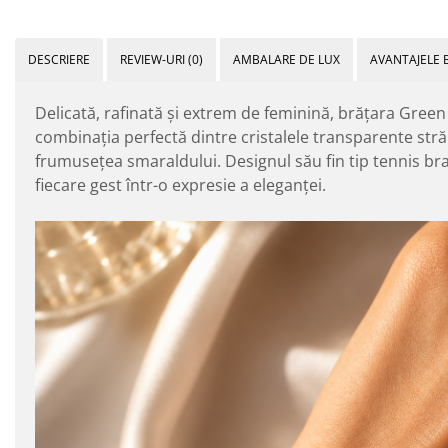
DESCRIERE
REVIEW-URI
(0)
AMBALARE DE LUX
AVANTAJELE 
Delicată, rafinată și extrem de feminină, brățara Green 
combinația perfectă dintre cristalele transparente strălu
frumusețea smaraldului. Designul său fin tip tennis bra
fiecare gest într-o expresie a eleganței.