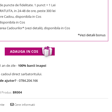
e puncte de fidelitate. 1 punct = 1 Lei
ATUITA, in 24-48 de ore, peste 300 lei
e Cadou, disponibila in Cos
 disponibila in Cos
rea Cadourilor* (vezi detalii), disponibila in Cos
*Vezi detalii bonus
ADAUGA IN COS
 an de zile -
100% banii inapoi
 cadoul direct sarbatoritului.
 de ajutor?
-
0784.204.166
 Produs:
BR004
rite
Cere informatii