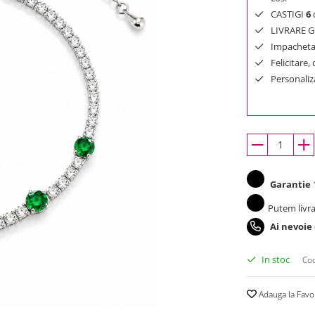
CASTIGI
6
d
LIVRARE GR
Impachetar
Felicitare,
Personaliza
Garantie
1
Putem livra
Ai nevoie
In stoc
Cod
Adauga la Favo