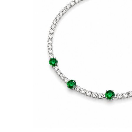
Bijuterii Mirese
Selectii
Reduceri
Cele mai noi
Cele mai vandute
Cele mai votate
Cu video
Pret
0 Lei - 100 Lei
100 Lei - 200 Lei
200 Lei - 300 Lei
300 Lei - 500 Lei
500 Lei - 1000 Lei
1000 Lei +