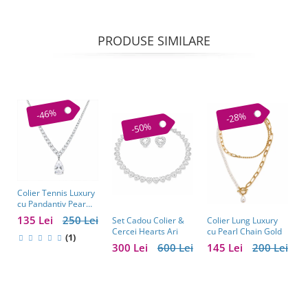
PRODUSE SIMILARE
-46%
-28%
-50%
Colier Tennis Luxury
C
cu Pandantiv Pear
–
Cut – Eleganță
c
135 Lei
250 Lei
1
Colier Lung Luxury
Set Cadou Colier &
Atemporală
cu Pearl Chain Gold
Cercei Hearts Ari
(1)
145 Lei
200 Lei
300 Lei
600 Lei