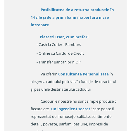
Posibilitatea de a returna produsele în
14 zile
și de a primi
banii înapoi fara nici o
întrebare
Platești Ușor
, cum preferi
- Cash la Curier - Ramburs
- Online cu Cardul de Credit
- Transfer Bancar, prin OP
Va oferim
Consultanța Personalizata
în
alegerea cadoulul potrivit, în funcție de caracterul
și pasiunile destinatarului cadoului
Cadourile noastre nu sunt simple produse ci
fiecare are "
un ingredient secret
" care poate fi
reprezentat de frumusețe, calitate, sentimente,
detalii, poveste, parfum, pasiune, impresii de