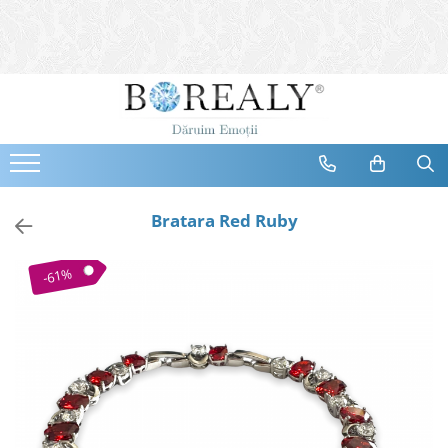
Bijuterii
Tipuri
Inele
Cercei
Bratari
Coliere
Bratara Red Ruby
Seturi
Brose
-61%
Tiare
Destinatari
Bijuterii Femei
Bijuterii Copii
Bijuterii Mirese
Selectii