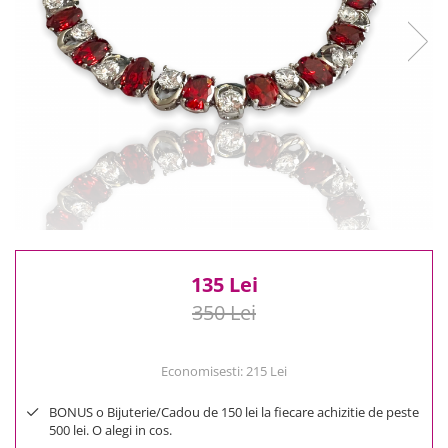
Reduceri
Cele mai noi
Cele mai vandute
Cele mai votate
Cu video
Pret
0 Lei - 100 Lei
100 Lei - 200 Lei
200 Lei - 300 Lei
300 Lei - 500 Lei
500 Lei - 1000 Lei
135 Lei
1000 Lei +
350 Lei
Economisesti:
215
Lei
BONUS o Bijuterie/Cadou de 150 lei la fiecare achizitie de peste
500 lei. O alegi in cos.