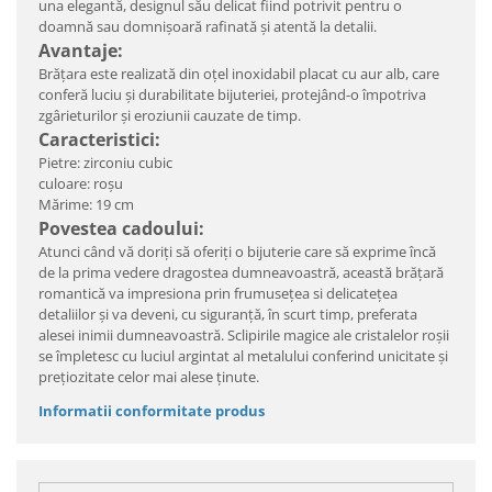
una elegantă, designul său delicat fiind potrivit pentru o
doamnă sau domnișoară rafinată și atentă la detalii.
Avantaje:
Brățara este realizată din oțel inoxidabil placat cu aur alb, care
conferă luciu și durabilitate bijuteriei, protejând-o împotriva
zgârieturilor și eroziunii cauzate de timp.
Caracteristici:
Pietre: zirconiu cubic
culoare: roșu
Mărime: 19 cm
Povestea cadoului:
Atunci când vă doriți să oferiți o bijuterie care să exprime încă
de la prima vedere dragostea dumneavoastră, această brățară
romantică va impresiona prin frumusețea si delicatețea
detaliilor și va deveni, cu siguranță, în scurt timp, preferata
alesei inimii dumneavoastră. Sclipirile magice ale cristalelor roșii
se împletesc cu luciul argintat al metalului conferind unicitate și
prețiozitate celor mai alese ținute.
Informatii conformitate produs