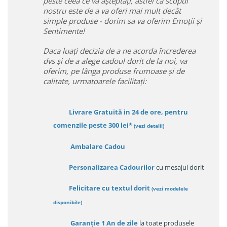
peste ceea ce va așteptați, astfel ca scopul
nostru este de a va oferi mai mult decât
simple produse - dorim sa va oferim Emoții și
Sentimente!
Daca luați decizia de a ne acorda încrederea
dvs și de a alege cadoul dorit de la noi, va
oferim, pe lânga produse frumoase și de
calitate, urmatoarele facilitați:
Livrare Gratuită in 24 de ore, pentru
comenzile peste 300 lei*
(vezi detalii)
Ambalare Cadou
Personalizarea Cadourilor
cu mesajul dorit
Felicitare cu textul dorit
(
vezi modelele
disponibile
)
Garanție
1 An de zile
la toate produsele