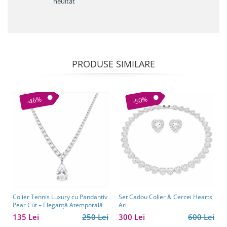
neuitat
PRODUSE SIMILARE
-46%
-50%
Colier Tennis Luxury cu Pandantiv
Set Cadou Colier & Cercei Hearts
Pear Cut – Eleganță Atemporală
Ari
135 Lei
250 Lei
300 Lei
600 Lei