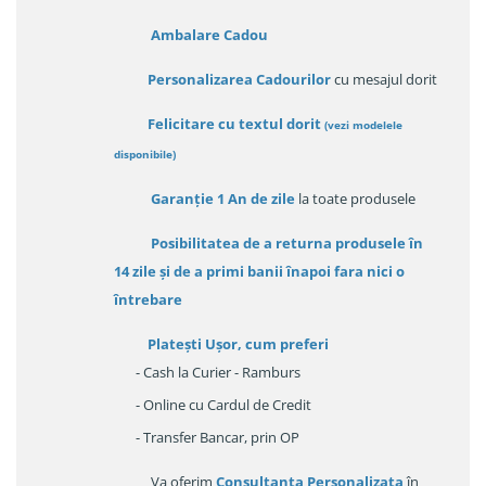
Ambalare Cadou
Personalizarea Cadourilor
cu mesajul dorit
Felicitare cu textul dorit
(
vezi modelele
disponibile
)
Garanție
1 An de zile
la toate produsele
Posibilitatea de a returna produsele în
14 zile
și de a primi
banii înapoi fara nici o
întrebare
Platești Ușor
, cum preferi
- Cash la Curier - Ramburs
- Online cu Cardul de Credit
- Transfer Bancar, prin OP
Va oferim
Consultanța Personalizata
în