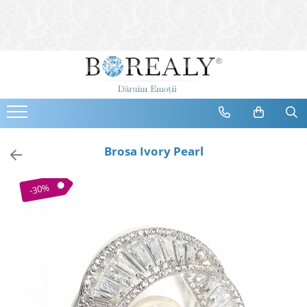
Bijuterii
Tipuri
Inele
Cercei
Bratari
Coliere
Brosa Ivory Pearl
Seturi
Brose
-30%
Tiare
Destinatari
Bijuterii Femei
Bijuterii Copii
Bijuterii Mirese
Selectii