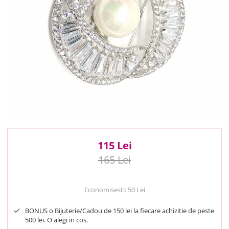
Reduceri
Cele mai noi
Cele mai vandute
Cele mai votate
Cu video
Pret
0 Lei - 100 Lei
100 Lei - 200 Lei
200 Lei - 300 Lei
300 Lei - 500 Lei
500 Lei - 1000 Lei
115 Lei
1000 Lei +
165 Lei
Economisesti:
50
Lei
BONUS o Bijuterie/Cadou de 150 lei la fiecare achizitie de peste
500 lei. O alegi in cos.