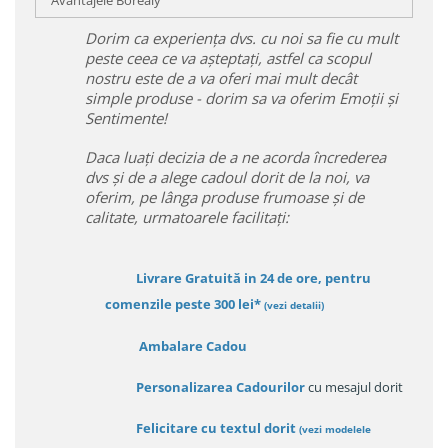
Avantajele Borealy
Dorim ca experiența dvs. cu noi sa fie cu mult
peste ceea ce va așteptați, astfel ca scopul
nostru este de a va oferi mai mult decât
simple produse - dorim sa va oferim Emoții și
Sentimente!
Daca luați decizia de a ne acorda încrederea
dvs și de a alege cadoul dorit de la noi, va
oferim, pe lânga produse frumoase și de
calitate, urmatoarele facilitați:
Livrare Gratuită in 24 de ore, pentru
comenzile peste 300 lei*
(vezi detalii)
Ambalare Cadou
Personalizarea Cadourilor
cu mesajul dorit
Felicitare cu textul dorit
(
vezi modelele