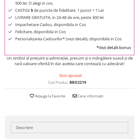
500 lei. O alegi in cos.
CASTIGI
5
de puncte de fidelitate. 1 punct = 1 Lei
LIVRARE GRATUITA, in 24-48 de ore, peste 300 lei
Impachetare Cadou, disponibila in Cos
Felicitare, disponibila in Cos
Personalizarea Cadourilor* (vezi detalii), disponibila in Cos
*Vezi detalii bonus
Un simbol al preţuirii şi admiraţiei, precum şi o mângâiere suavă şi de
rară valoare oferită în dar aceleia care contează cu adevărat!
Stoc epuizat
Cod Produs:
BRO2219
Adauga la Favorite
Cere informatii
Descriere