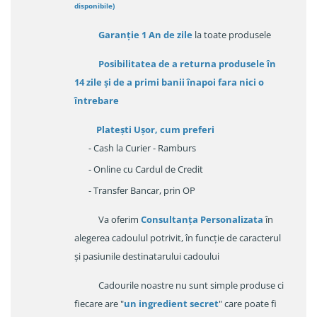
disponibile
)
Garanție
1 An de zile
la toate produsele
Posibilitatea de a returna produsele în
14 zile
și de a primi
banii înapoi fara nici o
întrebare
Platești Ușor
, cum preferi
- Cash la Curier - Ramburs
- Online cu Cardul de Credit
- Transfer Bancar, prin OP
Va oferim
Consultanța Personalizata
în
alegerea cadoulul potrivit, în funcție de caracterul
și pasiunile destinatarului cadoului
Cadourile noastre nu sunt simple produse ci
fiecare are "
un ingredient secret
" care poate fi