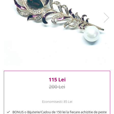
Reduceri
Cele mai noi
Cele mai vandute
Cele mai votate
Cu video
Pret
0 Lei - 100 Lei
100 Lei - 200 Lei
200 Lei - 300 Lei
300 Lei - 500 Lei
500 Lei - 1000 Lei
1000 Lei +
115 Lei
200 Lei
Economisesti:
85
Lei
BONUS o Bijuterie/Cadou de 150 lei la fiecare achizitie de peste