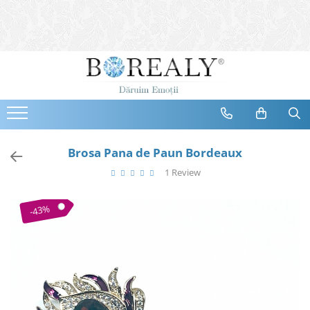
Bijuterii
Tipuri
Inele
Cercei
Bratari
Coliere
Brosa Pana de Paun Bordeaux
Seturi
1 Review
Brose
Tiare
-43%
Destinatari
Bijuterii Femei
Bijuterii Copii
Bijuterii Mirese
Selectii