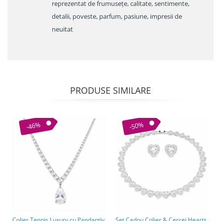
reprezentat de frumusețe, calitate, sentimente,
detalii, poveste, parfum, pasiune, impresii de
neuitat
PRODUSE SIMILARE
-46%
-50%
Colier Tennis Luxury cu Pandantiv
Set Cadou Colier & Cercei Hearts