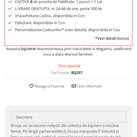
CASTIGI
6
de puncte de fidelitate. 1 punct = 1 Lei
LIVRARE GRATUITA, in 24-48 de ore, peste 300 lei
Impachetare Cadou, disponibila in Cos
Felicitare, disponibila in Cos
Personalizarea Cadourilor* (vezi detalii), disponibila in Cos
*Vezi detalii bonus
Aceasta
bijuterie
impresioneaza prin naturalete si eleganta, celebrand
inca o data eternul feminin.
Stoc epuizat
Cod Produs:
BIJ207
Adauga la Favorite
Cere informatii
Descriere
Broșa, un accesoriu nelipsit din colecția de bijuterii a oricărei
femei. Pe lângă partea estetică, broșa mai poate fi folosită și