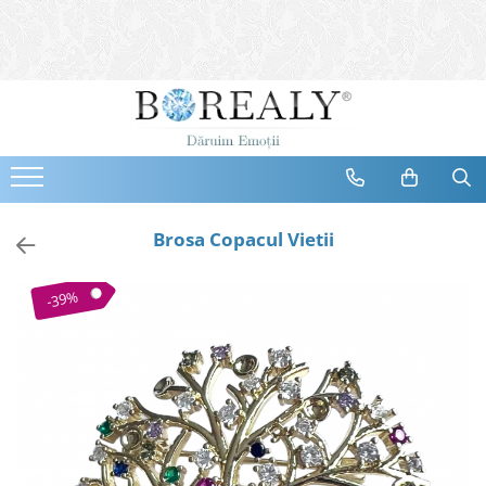
Bijuterii
Tipuri
Inele
Cercei
Bratari
Coliere
Brosa Copacul Vietii
Seturi
Brose
-39%
Tiare
Destinatari
Bijuterii Femei
Bijuterii Copii
Bijuterii Mirese
Selectii