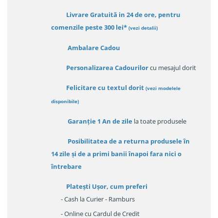
Livrare Gratuită in 24 de ore, pentru
comenzile peste 300 lei*
(vezi detalii)
Ambalare Cadou
Personalizarea Cadourilor
cu mesajul dorit
Felicitare cu textul dorit
(
vezi modelele
disponibile
)
Garanție
1 An de zile
la toate produsele
Posibilitatea de a returna produsele în
14 zile
și de a primi
banii înapoi fara nici o
întrebare
Platești Ușor
, cum preferi
- Cash la Curier - Ramburs
- Online cu Cardul de Credit