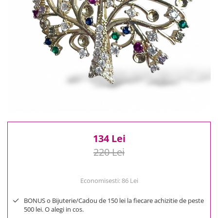
Reduceri
Cele mai noi
Cele mai vandute
Cele mai votate
Cu video
Pret
0 Lei - 100 Lei
100 Lei - 200 Lei
200 Lei - 300 Lei
300 Lei - 500 Lei
500 Lei - 1000 Lei
134 Lei
1000 Lei +
220 Lei
Economisesti:
86
Lei
BONUS o Bijuterie/Cadou de 150 lei la fiecare achizitie de peste
500 lei. O alegi in cos.