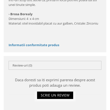
într-un scop util, astfel că, prinsă în locul potrivit poate da stil
unei tinute simple.
- Brosa Borealy
Dimensiuni: 4 x 4 cm
Material: otel inoxidabil placat cu aur galben, Cristale: Zirconiu
Informatii conformitate produs
Review-uri
(0)
Daca doresti sa iti exprimi parerea despre acest
produs poti adauga un review.
SCRIE UN REVIEW