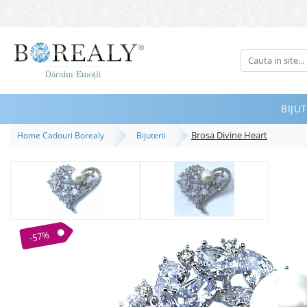
Bijuterii
Tipuri
Inele
BIJUT
Cercei
Brosa Divine Heart
Home Cadouri Borealy
Bijuterii
Bratari
Coliere
Seturi
Brose
Tiare
-57%
Destinatari
Bijuterii Femei
Bijuterii Copii