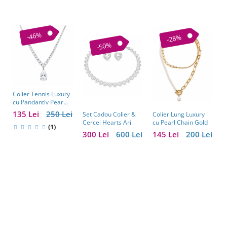
-46%
-28%
-50%
Colier Tennis Luxury
C
cu Pandantiv Pear
–
Cut – Eleganță
c
135 Lei
250 Lei
1
Colier Lung Luxury
Set Cadou Colier &
Atemporală
cu Pearl Chain Gold
Cercei Hearts Ari
(1)
145 Lei
200 Lei
300 Lei
600 Lei