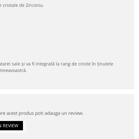
 cristale de Zirconiu.
ei sale și va fi integrată la rang de cinste în ținutele
umneavoastră.
pre acest produs poti adauga un review.
N REVIEW