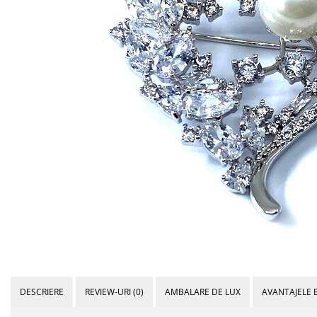
Bijuterii Mirese
Selectii
Reduceri
Cele mai noi
Cele mai vandute
Cele mai votate
Cu video
Pret
0 Lei - 100 Lei
100 Lei - 200 Lei
200 Lei - 300 Lei
300 Lei - 500 Lei
500 Lei - 1000 Lei
1000 Lei +
DESCRIERE
REVIEW-URI
(0)
AMBALARE DE LUX
AVANTAJELE 