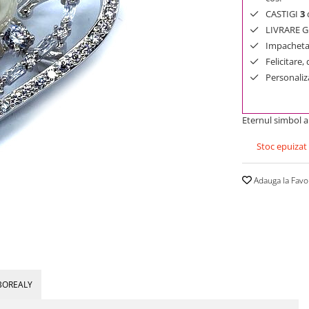
CASTIGI
3
d
LIVRARE GR
Impachetar
Felicitare,
Personaliza
Eternul simbol al
Stoc epuizat
Adauga la Favo
BOREALY