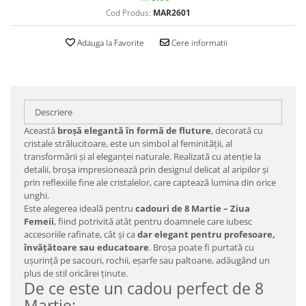
Cod Produs:
MAR2601
Adauga la Favorite
Cere informatii
Descriere
Această
broșă elegantă în formă de fluture
, decorată cu
cristale strălucitoare, este un simbol al feminității, al
transformării și al eleganței naturale. Realizată cu atenție la
detalii, broșa impresionează prin designul delicat al aripilor și
prin reflexiile fine ale cristalelor, care captează lumina din orice
unghi.
Este alegerea ideală pentru
cadouri de 8 Martie – Ziua
Femeii
, fiind potrivită atât pentru doamnele care iubesc
accesoriile rafinate, cât și ca
dar elegant pentru profesoare,
învățătoare sau educatoare
. Broșa poate fi purtată cu
ușurință pe sacouri, rochii, eșarfe sau paltoane, adăugând un
plus de stil oricărei ținute.
De ce este un cadou perfect de 8
Martie: