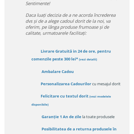
Sentimente!
Daca luați decizia de a ne acorda încrederea
dvs și de a alege cadoul dorit de la noi, va
oferim, pe lânga produse frumoase și de
calitate, urmatoarele facilitați:
Livrare Gratuită in 24 de ore, pentru
comenzile peste 300 lei*
(vezi detalii)
Ambalare Cadou
Personalizarea Cadourilor
cu mesajul dorit
Felicitare cu textul dorit
(
vezi modelele
disponibile
)
Garanție
1 An de zile
la toate produsele
Posibilitatea de a returna produsele în