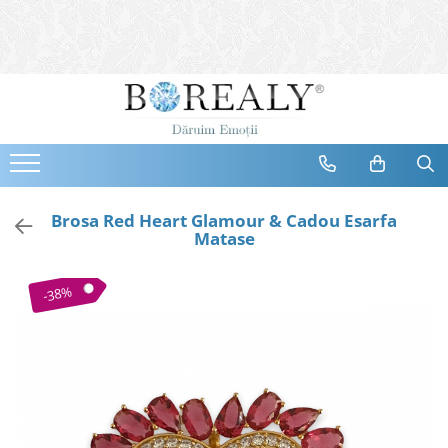
Bijuterii
Tipuri
Inele
Cercei
Bratari
Coliere
Brosa Red Heart Glamour & Cadou Esarfa
Matase
Seturi
Brose
-38%
Tiare
Destinatari
Bijuterii Femei
Bijuterii Copii
Bijuterii Mirese
Selectii