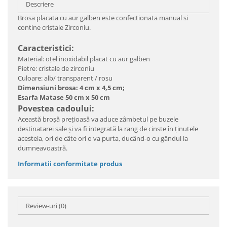
Descriere
Brosa placata cu aur galben este confectionata manual si
contine cristale Zirconiu.
Caracteristici:
Material: oțel inoxidabil placat cu aur galben
Pietre: cristale de zirconiu
Culoare: alb/ transparent / rosu
Dimensiuni brosa: 4 cm x 4,5 cm;
Esarfa Matase 50 cm x 50 cm
Povestea cadoului:
Această broșă prețioasă va aduce zâmbetul pe buzele
destinatarei sale și va fi integrată la rang de cinste în ținutele
acesteia, ori de câte ori o va purta, ducând-o cu gândul la
dumneavoastră.
Informatii conformitate produs
Review-uri
(0)