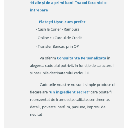
14 zile
și de a primi
banii înapoi fara nici o
întrebare
Platești Ușor
, cum preferi
- Cash la Curier - Ramburs
- Online cu Cardul de Credit
- Transfer Bancar, prin OP
Va oferim
Consultanța Personalizata
în
alegerea cadoulul potrivit, în funcție de caracterul
și pasiunile destinatarului cadoului
Cadourile noastre nu sunt simple produse ci
fiecare are "
un ingredient secret
" care poate fi
reprezentat de frumusețe, calitate, sentimente,
detalii, poveste, parfum, pasiune, impresii de
neuitat