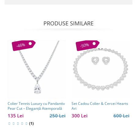
PRODUSE SIMILARE
-46%
-50%
Colier Tennis Luxury cu Pandantiv
Set Cadou Colier & Cercei Hearts
Pear Cut – Eleganță Atemporală
Ari
135 Lei
250 Lei
300 Lei
600 Lei
(1)