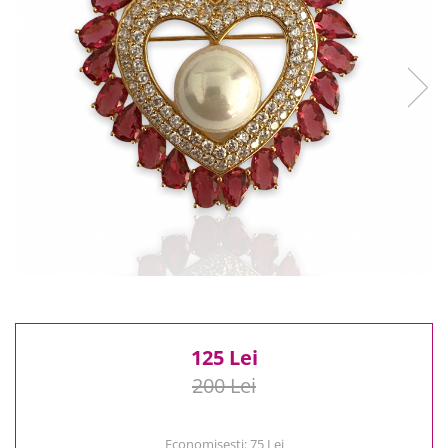
Reduceri
Cele mai noi
Cele mai vandute
Cele mai votate
Cu video
Pret
0 Lei - 100 Lei
100 Lei - 200 Lei
200 Lei - 300 Lei
300 Lei - 500 Lei
500 Lei - 1000 Lei
1000 Lei +
125 Lei
200 Lei
Economisesti:
75
Lei