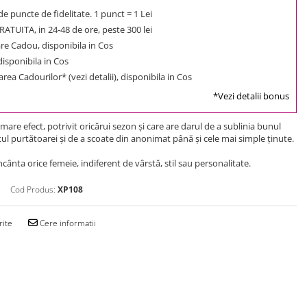
e puncte de fidelitate. 1 punct = 1 Lei
ATUITA, in 24-48 de ore, peste 300 lei
e Cadou, disponibila in Cos
 disponibila in Cos
rea Cadourilor* (vezi detalii), disponibila in Cos
*Vezi detalii bonus
are efect, potrivit oricărui sezon şi care are darul de a sublinia bunul
ul purtătoarei şi de a scoate din anonimat până şi cele mai simple ţinute.
cânta orice femeie, indiferent de vârstă, stil sau personalitate.
Cod Produs:
XP108
rite
Cere informatii