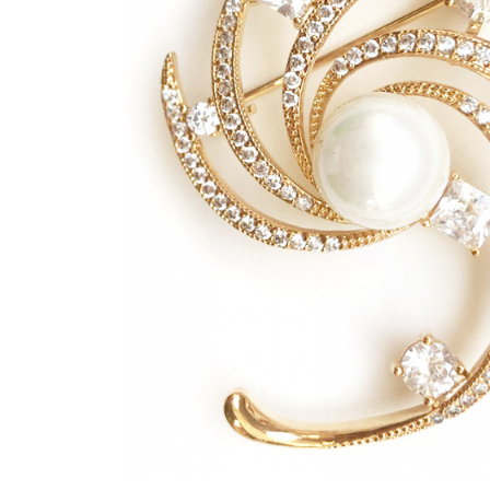
Bijuterii Mirese
Selectii
Reduceri
Cele mai noi
Cele mai vandute
Cele mai votate
Cu video
Pret
0 Lei - 100 Lei
100 Lei - 200 Lei
200 Lei - 300 Lei
300 Lei - 500 Lei
500 Lei - 1000 Lei
1000 Lei +