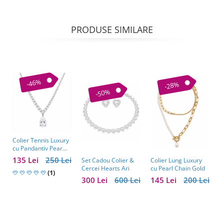
PRODUSE SIMILARE
-46%
-28%
-50%
Colier Tennis Luxury
C
cu Pandantiv Pear
–
Cut – Eleganță
c
135 Lei
250 Lei
1
Colier Lung Luxury
Set Cadou Colier &
Atemporală
cu Pearl Chain Gold
Cercei Hearts Ari
(1)
145 Lei
200 Lei
300 Lei
600 Lei