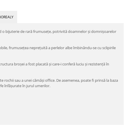
BOREALY
nd o bijuterie de rară frumuseţe, potrivită doamnelor şi domnişoarelor
obile, frumuseţea nepreţuită a perlelor albe îmbinându-se cu sclipirile
uctura broşei a fost placată şi care-i conferă luciu şi rezistenţă în
ante rochii sau a unei cămăşi office. De asemenea, poate fi prinsă la baza
fe înfăşurate în jurul umerilor.