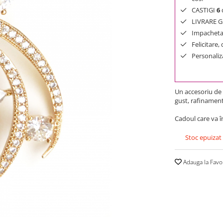
CASTIGI
6
d
LIVRARE GR
Impachetar
Felicitare,
Personaliza
Un accesoriu de m
gust, rafinament
Cadoul care va în
Stoc epuizat
Adauga la Favo