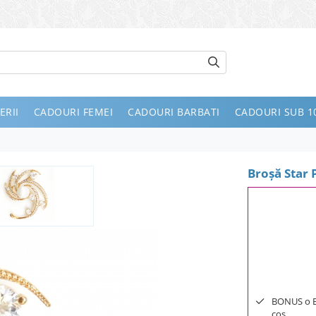
ERII
CADOURI FEMEI
CADOURI BARBATI
CADOURI SUB 10
Broşă Star 
BONUS o Bij
cos.