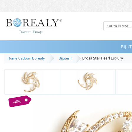
Bijuterii
Tipuri
Inele
BIJUT
Cercei
Broşă Star Pearl Luxury
Home Cadouri Borealy
Bijuterii
Bratari
Coliere
Seturi
Brose
Tiare
-48%
Destinatari
Bijuterii Femei
Bijuterii Copii