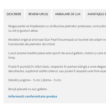
DESCRIERE
REVIEW-URI
(0)
AMBALARE DE LUX
AVANTAJELE 
Magia perlei se împleteşte cu strălucirea pietrelor preţioase, conturâ
cu stil şi gusturi alese.
Modelul original al broşei Star Pearl însumează un buchet de sclipiri n
translucide ale pietrelor de cristal.
Luxul acestei inedite piese este sporit de aurul galben, metal cu care str
timp.
Poate fi purtată în stilul clasic, respectiv în partea stângă a unei eleg
decolteului, suplinind astfel colierul, sau poate fi ataşată unei fine eşar
Detalii:Lungime – 5 cm; Lăţime – 5 cm;
Broşă placată cu aur galben.
Informatii conformitate produs