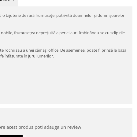
nd o bijuterie de rară frumuseţe, potrivită doamnelor şi domnişoarelor
 nobile, frumuseţea nepreţuită a perlei aurii îmbinându-se cu sclipirile
ante rochii sau a unei cămăşi office. De asemenea, poate fi prinsă la baza
fe înfăşurate în jurul umerilor.
pre acest produs poti adauga un review.