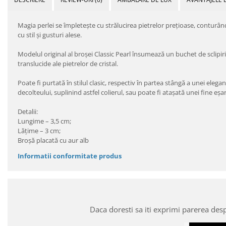
Magia perlei se împleteşte cu strălucirea pietrelor preţioase, conturâ
cu stil şi gusturi alese.
Modelul original al broşei Classic Pearl însumează un buchet de sclipiri
translucide ale pietrelor de cristal.
Poate fi purtată în stilul clasic, respectiv în partea stângă a unei eleg
decolteului, suplinind astfel colierul, sau poate fi ataşată unei fine eşar
Detalii:
Lungime – 3,5 cm;
Lăţime – 3 cm;
Broşă placată cu aur alb
Informatii conformitate produs
Daca doresti sa iti exprimi parerea des