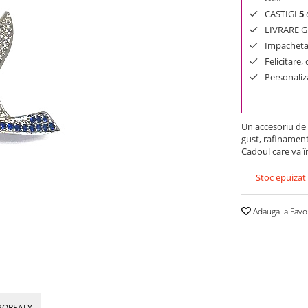
CASTIGI
5
d
LIVRARE GR
Impachetar
Felicitare,
Personaliza
Un accesoriu de m
gust, rafinament
Cadoul care va în
Stoc epuizat
Adauga la Favo
BOREALY