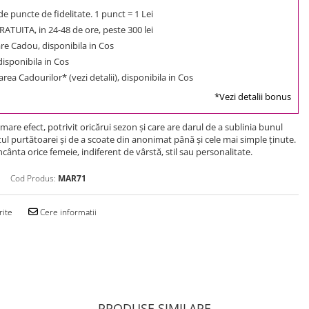
e puncte de fidelitate. 1 punct = 1 Lei
ATUITA, in 24-48 de ore, peste 300 lei
e Cadou, disponibila in Cos
 disponibila in Cos
rea Cadourilor* (vezi detalii), disponibila in Cos
*Vezi detalii bonus
are efect, potrivit oricărui sezon şi care are darul de a sublinia bunul
ul purtătoarei şi de a scoate din anonimat până şi cele mai simple ţinute.
cânta orice femeie, indiferent de vârstă, stil sau personalitate.
Cod Produs:
MAR71
rite
Cere informatii
PRODUSE SIMILARE