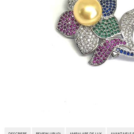
Bijuterii Mirese
Selectii
Reduceri
Cele mai noi
Cele mai vandute
Cele mai votate
Cu video
Pret
0 Lei - 100 Lei
100 Lei - 200 Lei
200 Lei - 300 Lei
300 Lei - 500 Lei
500 Lei - 1000 Lei
1000 Lei +
DESCRIERE
REVIEW-URI
(0)
AMBALARE DE LUX
AVANTAJELE 