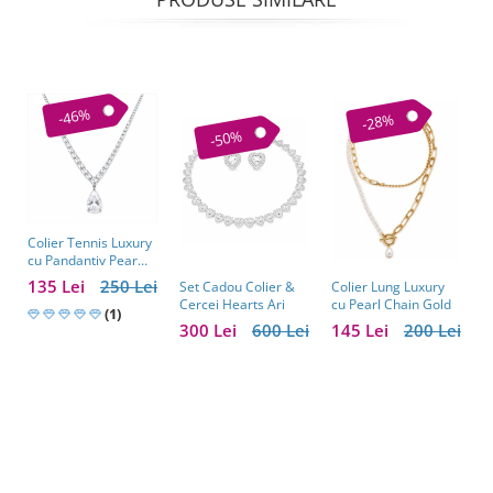
-46%
-28%
-50%
Colier Tennis Luxury
C
cu Pandantiv Pear
–
Cut – Eleganță
c
135 Lei
250 Lei
1
Colier Lung Luxury
Set Cadou Colier &
Atemporală
cu Pearl Chain Gold
Cercei Hearts Ari
(1)
145 Lei
200 Lei
300 Lei
600 Lei