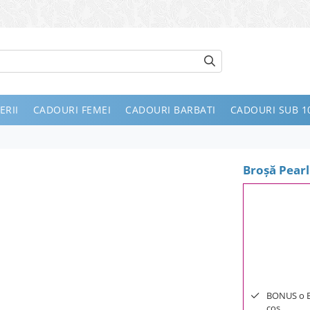
ERII
CADOURI FEMEI
CADOURI BARBATI
CADOURI SUB 10
Broşă Pearl
BONUS o Bij
cos.