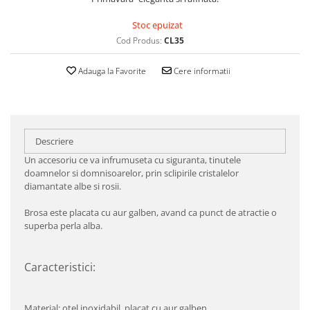
Stoc epuizat
Cod Produs:
CL35
Adauga la Favorite
Cere informatii
Descriere
Un accesoriu ce va infrumuseta cu siguranta, tinutele
doamnelor si domnisoarelor, prin sclipirile cristalelor
diamantate albe si rosii.
Brosa este placata cu aur galben, avand ca punct de atractie o
superba perla alba.
Caracteristici:
Material: otel inoxidabil, placat cu aur galben