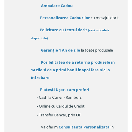
Ambalare Cadou
Personalizarea Cadourilor
cu mesajul dorit
Felicitare cu textul dorit
(
vezi modelele
disponibile
)
Garanție
1 An de zile
la toate produsele
Posibilitatea de a returna produsele în
14 zile
și de a primi
banii înapoi fara nici o
întrebare
Platești Ușor
, cum preferi
- Cash la Curier - Ramburs
- Online cu Cardul de Credit
- Transfer Bancar, prin OP
Va oferim
Consultanța Personalizata
în