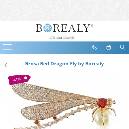
Bijuterii
Tipuri
Inele
Cercei
Bratari
Coliere
Brosa Red Dragon-Fly by Borealy
Seturi
Brose
-41%
Tiare
Destinatari
Bijuterii Femei
Bijuterii Copii
Bijuterii Mirese
Selectii