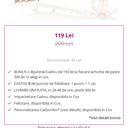
Reduceri
Cele mai noi
Cele mai vandute
Cele mai votate
Cu video
119 Lei
Pret
200 Lei
0 Lei - 100 Lei
100 Lei - 200 Lei
Economisesti:
81
Lei
200 Lei - 300 Lei
BONUS o Bijuterie/Cadou de 150 lei la fiecare achizitie de peste
300 Lei - 500 Lei
500 lei. O alegi in cos.
500 Lei - 1000 Lei
CASTIGI
5
de puncte de fidelitate. 1 punct = 1 Lei
1000 Lei +
LIVRARE GRATUITA, in 24-48 de ore, peste 300 lei
Impachetare Cadou, disponibila in Cos
Felicitare, disponibila in Cos
Personalizarea Cadourilor* (vezi detalii), disponibila in Cos
*Vezi detalii bonus
Primavara- eleganta si rafinata!