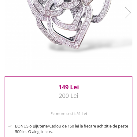
Reduceri
Cele mai noi
Cele mai vandute
Cele mai votate
Cu video
Pret
0 Lei - 100 Lei
100 Lei - 200 Lei
200 Lei - 300 Lei
300 Lei - 500 Lei
500 Lei - 1000 Lei
149 Lei
1000 Lei +
200 Lei
Economisesti:
51
Lei
BONUS o Bijuterie/Cadou de 150 lei la fiecare achizitie de peste
500 lei. O alegi in cos.