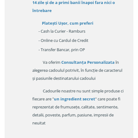
14 zile
și de a primi
banii înapoi fara nici o
întrebare
Platești Ușor
, cum preferi
- Cash la Curier - Ramburs
- Online cu Cardul de Credit
- Transfer Bancar, prin OP
Va oferim
Consultanța Personalizata
în
alegerea cadoulul potrivit, în funcție de caracterul
și pasiunile destinatarului cadoului
Cadourile noastre nu sunt simple produse ci
fiecare are "
un ingredient secret
" care poate fi
reprezentat de frumusețe, calitate, sentimente,
detalii, poveste, parfum, pasiune, impresii de
neuitat