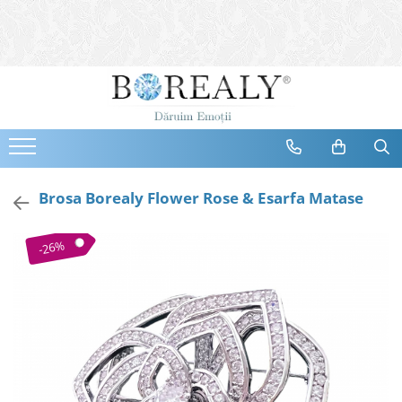
Bijuterii
Tipuri
Inele
Cercei
Bratari
Coliere
Brosa Borealy Flower Rose & Esarfa Matase
Seturi
Brose
-26%
Tiare
Destinatari
Bijuterii Femei
Bijuterii Copii
Bijuterii Mirese
Selectii