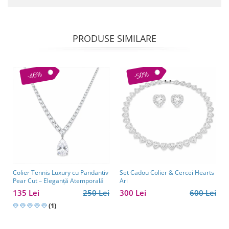
PRODUSE SIMILARE
-46%
-50%
Colier Tennis Luxury cu Pandantiv
Set Cadou Colier & Cercei Hearts
Pear Cut – Eleganță Atemporală
Ari
135 Lei
250 Lei
300 Lei
600 Lei
(1)