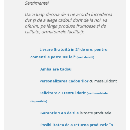
Sentimente!
Daca luați decizia de a ne acorda încrederea
dvs și de a alege cadoul dorit de la noi, va
oferim, pe lânga produse frumoase și de
calitate, urmatoarele facilitați:
Livrare Gratuită in 24 de ore, pentru
comenzile peste 300 lei*
(vezi detalii)
Ambalare Cadou
Personalizarea Cadourilor
cu mesajul dorit
Felicitare cu textul dorit
(
vezi modelele
disponibile
)
Garanție
1 An de zile
la toate produsele
Posibilitatea de a returna produsele în