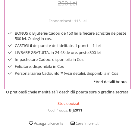
250 Lei
Economisesti:
115
Lei
BONUS o Bijuterie/Cadou de 150 lei la fiecare achizitie de peste
500 lei. O alegi in cos.
CASTIGI
6
de puncte de fidelitate. 1 punct = 1 Lei
LIVRARE GRATUITA, in 24-48 de ore, peste 300 lei
Impachetare Cadou, disponibila in Cos
Felicitare, disponibila in Cos
Personalizarea Cadourilor* (vezi detalii), disponibila in Cos
*Vezi detalii bonus
O preţioasă cheie menită să îi deschidă poarta spre o gradina secreta.
Stoc epuizat
Cod Produs:
BIJ2011
Adauga la Favorite
Cere informatii