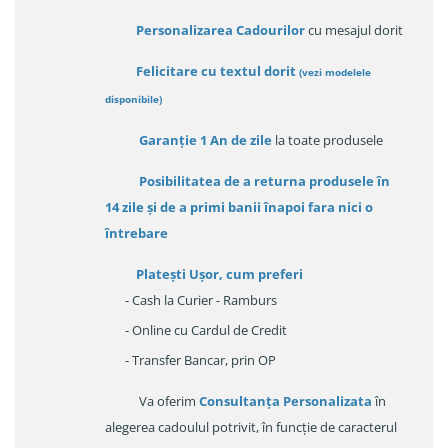
Personalizarea Cadourilor
cu mesajul dorit
Felicitare cu textul dorit
(
vezi modelele
disponibile
)
Garanție
1 An de zile
la toate produsele
Posibilitatea de a returna produsele în
14 zile
și de a primi
banii înapoi fara nici o
întrebare
Platești Ușor
, cum preferi
- Cash la Curier - Ramburs
- Online cu Cardul de Credit
- Transfer Bancar, prin OP
Va oferim
Consultanța Personalizata
în
alegerea cadoulul potrivit, în funcție de caracterul