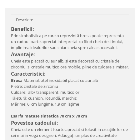
Descriere
Beneficii:
Prin simbolistica pe care o reprezintă brosa poate reprezenta
un cadou foarte apreciat interpretat ca fiind cheia destinului,
împlinirea idealurilor sau chiar cheia spre calea succesului.
Avantaje:
Cheia este placată cu aur alb, și este decorată cu cristale de
zirconiu, si cristale multicolore mobile, pline de culoare si mister.
Caracteristici:
Brosa
Material: oțel inoxidabil placat cu aur alb
Pietre: cristale de zirconiu
Culoare: alb/ transparent, multicolor
Tăietură: cushion, rotundă, marchiz
Mărime: 6 cm lungime, 1,9 cm lățime
Esarfa matase sintetica 70 cm x 70 cm
Povestea cadoului:
Cheia este un element foarte apreciat si folosit in creațiile lor de
cei mai in vogă designeri. Adăugați un plus de creativitate