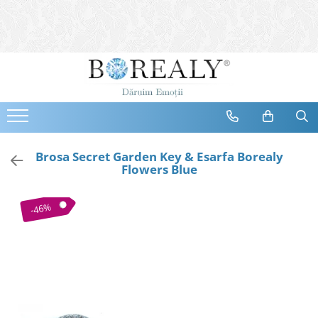
Bijuterii
Tipuri
Inele
Cercei
Bratari
Coliere
Brosa Secret Garden Key & Esarfa Borealy
Flowers Blue
Seturi
Brose
-46%
Tiare
Destinatari
Bijuterii Femei
Bijuterii Copii
Bijuterii Mirese
Selectii