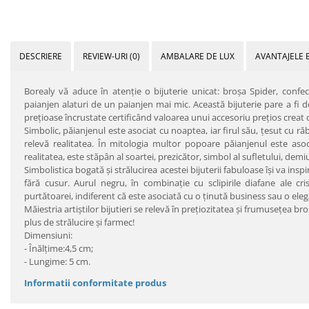
DESCRIERE
REVIEW-URI
(0)
AMBALARE DE LUX
AVANTAJELE 
Borealy vă aduce în atenţie o bijuterie unicat: broşa Spider, confe
paianjen alaturi de un paianjen mai mic. Această bijuterie pare a fi des
preţioase încrustate certificând valoarea unui accesoriu preţios creat de 
Simbolic, păianjenul este asociat cu noaptea, iar firul său, ţesut cu răbd
relevă realitatea. În mitologia multor popoare păianjenul este asoci
realitatea, este stăpân al soartei, prezicător, simbol al sufletului, demiur
Simbolistica bogată şi strălucirea acestei bijuterii fabuloase îşi va ins
fără cusur. Aurul negru, în combinaţie cu sclipirile diafane ale cri
purtătoarei, indiferent că este asociată cu o ţinută business sau o ele
Măiestria artiştilor bijutieri se relevă în preţiozitatea şi frumuseţea bro
plus de strălucire şi farmec!
Dimensiuni:
- Înălţime:4,5 cm;
- Lungime: 5 cm.
Informatii conformitate produs