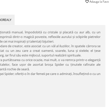
Adauga la Favo
BOREALY
cţionată manual, împodobită cu cristale şi placată cu aur alb, cu un
prinsă dintr-o magică poveste, reflexiile aurului şi sclipirile pietrelor
cei mai inspiraţi şi talentaţi bijutieri.
are de creator, este asociat cu un văl al iluziilor, în spatele cărrora se
at cu un zeu care a creat oamenii, soarele, luna şi stelele; el ţese
g, iar firul său este mijlocul, suportul realizării spirituale.
pira purtătoarea cu orice ocazie, mai mult, o va remrca printr-o eleganţă
stalelor, face uşor de asortat broşa Spider cu ţinutele rafinate ale
gantă rochie de seară.
şei Spider; oferiţi-o în dar femeii pe care o admiraţi, însufleţind-o cu un