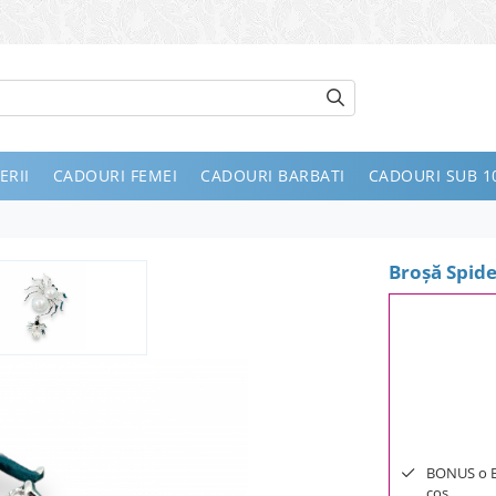
ERII
CADOURI FEMEI
CADOURI BARBATI
CADOURI SUB 10
Broşă Spid
BONUS o Bij
cos.