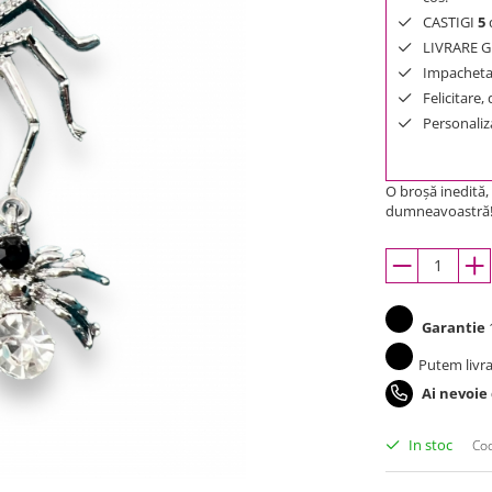
CASTIGI
5
d
LIVRARE GR
Impachetar
Felicitare,
Personaliza
O broşă inedită,
dumneavoastră
Garantie
1
Putem livra
Ai nevoie
In stoc
Cod