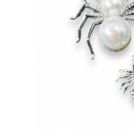
Bijuterii Mirese
Selectii
Reduceri
Cele mai noi
Cele mai vandute
Cele mai votate
Cu video
Pret
0 Lei - 100 Lei
100 Lei - 200 Lei
200 Lei - 300 Lei
300 Lei - 500 Lei
500 Lei - 1000 Lei
1000 Lei +