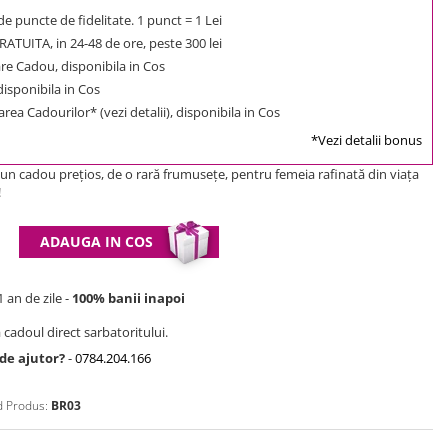
e puncte de fidelitate. 1 punct = 1 Lei
ATUITA, in 24-48 de ore, peste 300 lei
e Cadou, disponibila in Cos
 disponibila in Cos
rea Cadourilor* (vezi detalii), disponibila in Cos
*Vezi detalii bonus
 un cadou preţios, de o rară frumuseţe, pentru femeia rafinată din viaţa
!
ADAUGA IN COS
 an de zile -
100% banii inapoi
 cadoul direct sarbatoritului.
 de ajutor?
-
0784.204.166
 Produs:
BR03