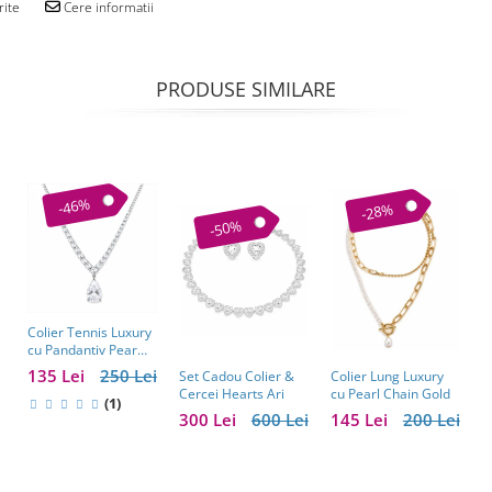
rite
Cere informatii
PRODUSE SIMILARE
-46%
-28%
-50%
Colier Tennis Luxury
C
cu Pandantiv Pear
–
Cut – Eleganță
c
135 Lei
250 Lei
1
Colier Lung Luxury
Set Cadou Colier &
Atemporală
cu Pearl Chain Gold
Cercei Hearts Ari
(1)
145 Lei
200 Lei
300 Lei
600 Lei