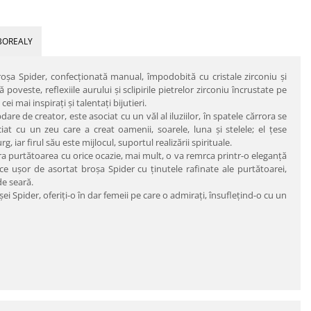
BOREALY
oşa Spider, confecţionată manual, împodobită cu cristale zirconiu şi
poveste, reflexiile aurului şi sclipirile pietrelor zirconiu încrustate pe
i mai inspiraţi şi talentaţi bijutieri.
are de creator, este asociat cu un văl al iluziilor, în spatele cărrora se
at cu un zeu care a creat oamenii, soarele, luna şi stelele; el ţese
g, iar firul său este mijlocul, suportul realizării spirituale.
pira purtătoarea cu orice ocazie, mai mult, o va remrca printr-o eleganţă
face uşor de asortat broşa Spider cu ţinutele rafinate ale purtătoarei,
de seară.
şei Spider, oferiţi-o în dar femeii pe care o admiraţi, însufleţind-o cu un