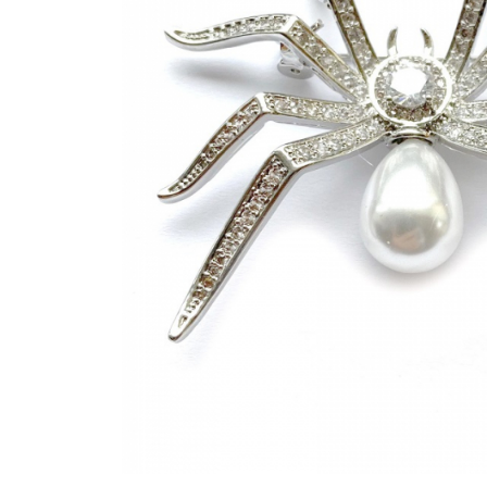
Bijuterii Mirese
Selectii
Reduceri
Cele mai noi
Cele mai vandute
Cele mai votate
Cu video
Pret
0 Lei - 100 Lei
100 Lei - 200 Lei
200 Lei - 300 Lei
300 Lei - 500 Lei
500 Lei - 1000 Lei
1000 Lei +