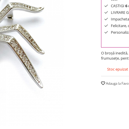
CASTIGI
6
d
LIVRARE GR
Impachetar
Felicitare,
Personaliza
O broşă inedită, 
frumuseţe, pent
Stoc epuizat
Adauga la Favo