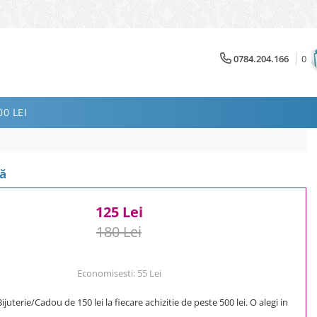
0784.204.166
0
0 LEI
şă
125 Lei
180 Lei
Economisesti:
55
Lei
uterie/Cadou de 150 lei la fiecare achizitie de peste 500 lei. O alegi in