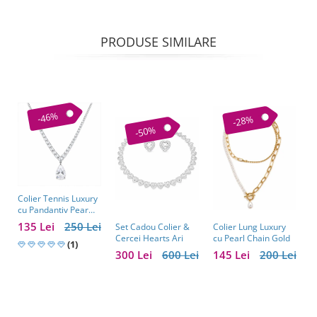
PRODUSE SIMILARE
-46%
-28%
-50%
Colier Tennis Luxury
C
cu Pandantiv Pear
–
Cut – Eleganță
c
135 Lei
250 Lei
1
Colier Lung Luxury
Set Cadou Colier &
Atemporală
cu Pearl Chain Gold
Cercei Hearts Ari
(1)
145 Lei
200 Lei
300 Lei
600 Lei