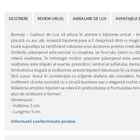
DESCRIERE
REVIEW-URI
(0)
AMBALARE DE LUX
AVANTAJELE 
Borealy – Cadouri de Lux vă aduce în atenţie o bijuterie unicat – br
placată cu aur alb. Această bijuterie pare a fi desprinsă dintr-o magică 
toată suprafaţa sa certificând valoarea unui accesoriu preţios creat de ce
Simbolic, păianjenul este asociat cu noaptea, iar firul său, ţesut cu răbd
relevă realitatea. În mitologia multor popoare păianjenul este asoci
realitatea, este stăpân al soartei, prezicător, simbol al sufletului, demiur
Simbolistica bogată şi strălucirea acestei bijuterii fabuloase îşi va ins
fără cusur. Aurul în combinaţie cu sclipirile diafane ale cristalelor, 
indiferent că este asociată cu o ţinută business sau o elegantă rochie 
Măiestria artiştilor bijutieri se relevă în preţiozitatea şi frumuseţea bro
plus de strălucire şi farmec!
Dimensiuni:
- Înălţime: 5 cm;
- Lungime: 5 cm.
Informatii conformitate produs