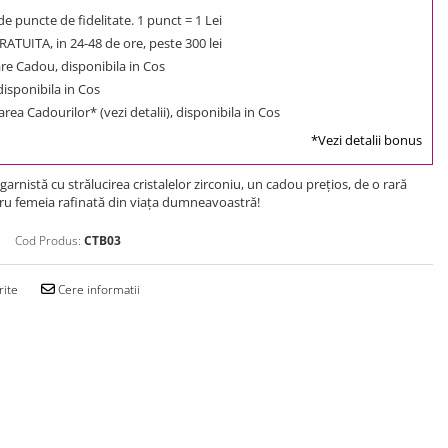
e puncte de fidelitate. 1 punct = 1 Lei
ATUITA, in 24-48 de ore, peste 300 lei
e Cadou, disponibila in Cos
 disponibila in Cos
rea Cadourilor* (vezi detalii), disponibila in Cos
*Vezi detalii bonus
garnistă cu strălucirea cristalelor zirconiu, un cadou preţios, de o rară
ru femeia rafinată din viaţa dumneavoastră!
Cod Produs:
CTB03
rite
Cere informatii