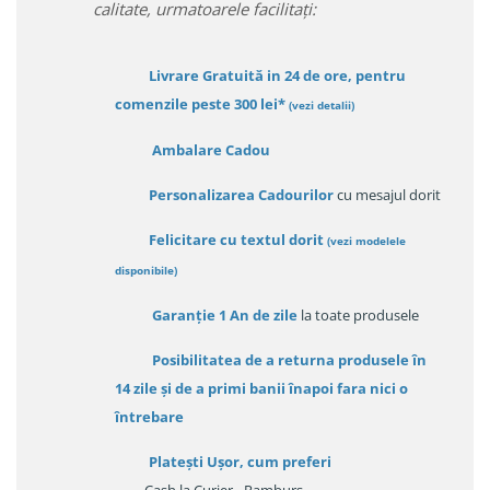
calitate, urmatoarele facilitați:
Livrare Gratuită in 24 de ore, pentru
comenzile peste 300 lei*
(vezi detalii)
Ambalare Cadou
Personalizarea Cadourilor
cu mesajul dorit
Felicitare cu textul dorit
(
vezi modelele
disponibile
)
Garanție
1 An de zile
la toate produsele
Posibilitatea de a returna produsele în
14 zile
și de a primi
banii înapoi fara nici o
întrebare
Platești Ușor
, cum preferi