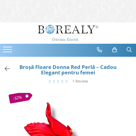
Bijuterii
Tipuri
Inele
Cercei
Bratari
Coliere
Broșă Floare Donna Red Perlă – Cadou
Elegant pentru femei
Seturi
1 Review
Brose
Tiare
-32%
Destinatari
Bijuterii Femei
Bijuterii Copii
Bijuterii Mirese
Selectii