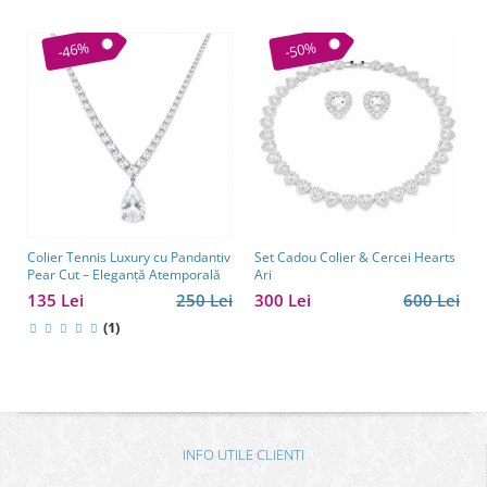
-46%
-50%
Colier Tennis Luxury cu Pandantiv
Set Cadou Colier & Cercei Hearts
Pear Cut – Eleganță Atemporală
Ari
135 Lei
250 Lei
300 Lei
600 Lei
(1)
INFO UTILE CLIENTI