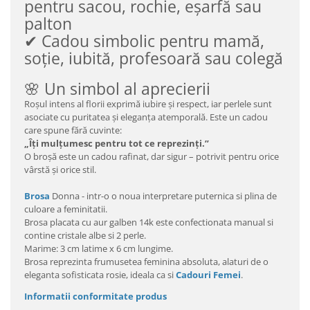
pentru sacou, rochie, eșarfă sau
palton
✔ Cadou simbolic pentru mamă,
soție, iubită, profesoară sau colegă
🌸 Un simbol al aprecierii
Roșul intens al florii exprimă iubire și respect, iar perlele sunt
asociate cu puritatea și eleganța atemporală. Este un cadou
care spune fără cuvinte:
„Îți mulțumesc pentru tot ce reprezinți.”
O broșă este un cadou rafinat, dar sigur – potrivit pentru orice
vârstă și orice stil.
Brosa
Donna - intr-o o noua interpretare puternica si plina de
culoare a feminitatii.
Brosa placata cu aur galben 14k este confectionata manual si
contine cristale albe si 2 perle.
Marime: 3 cm latime x 6 cm lungime.
Brosa reprezinta frumusetea feminina absoluta, alaturi de o
eleganta sofisticata rosie, ideala ca si
Cadouri Femei
.
Informatii conformitate produs