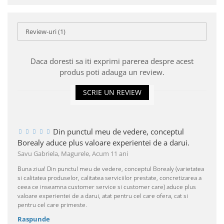
Review-uri
(1)
Daca doresti sa iti exprimi parerea despre acest
produs poti adauga un review.
SCRIE UN REVIEW
Din punctul meu de vedere, conceptul
Borealy aduce plus valoare experientei de a darui.
Savu Gabriela, Magurele,
Acum 11 ani
Buna ziua! Din punctul meu de vedere, conceptul Borealy (varietatea
si calitatea produselor, calitatea serviciilor prestate, concretizarea a
ceea ce inseamna customer service si customer care) aduce plus
valoare experientei de a darui, atat pentru cel care ofera, cat si
pentru cel care primeste.
Raspunde