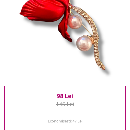
Reduceri
Cele mai noi
Cele mai vandute
Cele mai votate
Cu video
Pret
0 Lei - 100 Lei
100 Lei - 200 Lei
200 Lei - 300 Lei
300 Lei - 500 Lei
500 Lei - 1000 Lei
1000 Lei +
98 Lei
145 Lei
Economisesti:
47
Lei