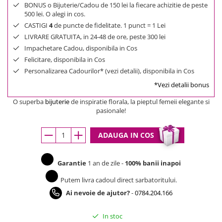
BONUS o Bijuterie/Cadou de 150 lei la fiecare achizitie de peste
500 lei. O alegi in cos.
CASTIGI
4
de puncte de fidelitate. 1 punct = 1 Lei
LIVRARE GRATUITA, in 24-48 de ore, peste 300 lei
Impachetare Cadou, disponibila in Cos
Felicitare, disponibila in Cos
Personalizarea Cadourilor* (vezi detalii), disponibila in Cos
*Vezi detalii bonus
O superba
bijuterie
de inspiratie florala, la pieptul femeii elegante si
pasionale!
ADAUGA IN COS
Garantie
1 an de zile -
100% banii inapoi
Putem livra cadoul direct sarbatoritului.
Ai nevoie de ajutor?
-
0784.204.166
In stoc