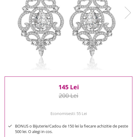
Reduceri
Cele mai noi
Cele mai vandute
Cele mai votate
Cu video
Pret
0 Lei - 100 Lei
100 Lei - 200 Lei
200 Lei - 300 Lei
300 Lei - 500 Lei
500 Lei - 1000 Lei
145 Lei
1000 Lei +
200 Lei
Economisesti:
55
Lei
BONUS o Bijuterie/Cadou de 150 lei la fiecare achizitie de peste
500 lei. O alegi in cos.