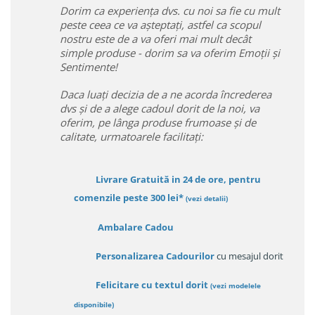
Dorim ca experiența dvs. cu noi sa fie cu mult
peste ceea ce va așteptați, astfel ca scopul
nostru este de a va oferi mai mult decât
simple produse - dorim sa va oferim Emoții și
Sentimente!
Daca luați decizia de a ne acorda încrederea
dvs și de a alege cadoul dorit de la noi, va
oferim, pe lânga produse frumoase și de
calitate, urmatoarele facilitați:
Livrare Gratuită in 24 de ore, pentru
comenzile peste 300 lei*
(vezi detalii)
Ambalare Cadou
Personalizarea Cadourilor
cu mesajul dorit
Felicitare cu textul dorit
(
vezi modelele
disponibile
)