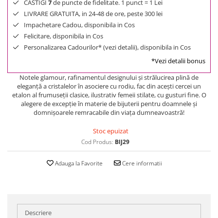
CASTIGI
7
de puncte de fidelitate. 1 punct = 1 Lei
LIVRARE GRATUITA, in 24-48 de ore, peste 300 lei
Impachetare Cadou, disponibila in Cos
Felicitare, disponibila in Cos
Personalizarea Cadourilor* (vezi detalii), disponibila in Cos
*Vezi detalii bonus
Notele glamour, rafinamentul designului şi strălucirea plină de
eleganţă a cristalelor în asociere cu rodiu, fac din aceşti cercei un
etalon al frumuseţii clasice, ilustrativ femeii stilate, cu gusturi fine. O
alegere de excepţie în materie de bijuterii pentru doamnele şi
domnişoarele remracabile din viaţa dumneavoastră!
Stoc epuizat
Cod Produs:
BIJ29
Adauga la Favorite
Cere informatii
Descriere