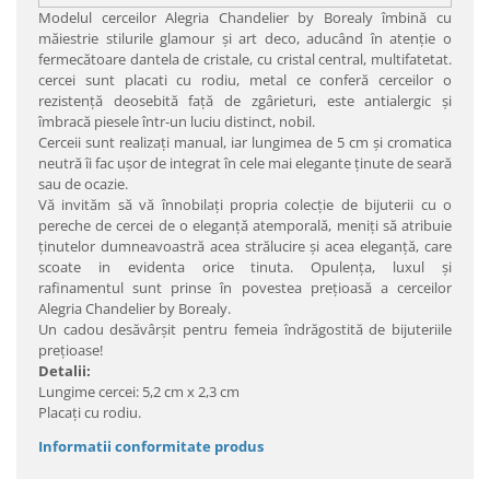
Modelul cerceilor Alegria Chandelier by Borealy îmbină cu
măiestrie stilurile glamour şi art deco, aducând în atenţie o
fermecătoare dantela de cristale, cu cristal central, multifatetat.
cercei sunt placati cu rodiu, metal ce conferă cerceilor o
rezistenţă deosebită faţă de zgârieturi, este antialergic şi
îmbracă piesele într-un luciu distinct, nobil.
Cerceii sunt realizaţi manual, iar lungimea de 5 cm şi cromatica
neutră îi fac uşor de integrat în cele mai elegante ţinute de seară
sau de ocazie.
Vă invităm să vă înnobilaţi propria colecţie de bijuterii cu o
pereche de cercei de o eleganţă atemporală, meniţi să atribuie
ţinutelor dumneavoastră acea strălucire şi acea eleganţă, care
scoate in evidenta orice tinuta. Opulenţa, luxul şi
rafinamentul sunt prinse în povestea preţioasă a cerceilor
Alegria Chandelier by Borealy.
Un cadou desăvârşit pentru femeia îndrăgostită de bijuteriile
preţioase!
Detalii:
Lungime cercei: 5,2 cm x 2,3 cm
Placaţi cu rodiu.
Informatii conformitate produs