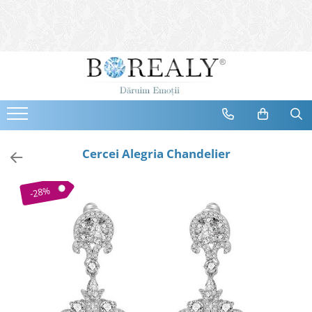
Bijuterii
Tipuri
Inele
Cercei
Bratari
Coliere
Cercei Alegria Chandelier
Seturi
Brose
-28%
Tiare
Destinatari
Bijuterii Femei
Bijuterii Copii
Bijuterii Mirese
Selectii