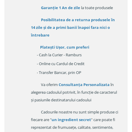
Garanție
1 An de zile
la toate produsele
Posibilitatea de a returna produsele în
14 zile
și de a primi
banii înapoi fara nici o
întrebare
Platești Ușor
, cum preferi
- Cash la Curier - Ramburs
- Online cu Cardul de Credit
- Transfer Bancar, prin OP
Va oferim
Consultanța Personalizata
în
alegerea cadoulul potrivit, în funcție de caracterul
și pasiunile destinatarului cadoului
Cadourile noastre nu sunt simple produse ci
fiecare are "
un ingredient secret
" care poate fi
reprezentat de frumusețe, calitate, sentimente,