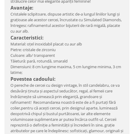
strălucire celor mai elegante apariţii feminine!
Avantaje:
Cristalele sclipitoare, dispuse artistic de-a lungul liniilor lungi şi
graţioase ale acestor cercei, încrustate cu Simulated Diamonds,
întregesc rafinamentul acestor bijuterii de rară migală, placate
cu aur alb.
Caracteristici:
Material: oțel inoxidabil placat cu aur alb
Pietre: cristale de zirconiu
Culoare: alb/ transparent
Tăietură: pară, rotundă, smarald
Dimensiuni: 8 cm lungime maxima, 5 cm lungime minima, 3 cm
latime;
Povestea cadoului:
O pereche de cercei cu design vintage, în stil candelabru, ce va
desăvârşi ţinuta şi aspectul seducător, regal, al femeii care
îndrăzneşte să uimească prin eleganţă, grandoare şi
rafinament! Recomandarea noastră este de a fi purtaţi fără
colier,pentru că aceşti cercei, prin designul aparte, luminează
deopotrivă chipul şi bustul purtătoarei, iar alte elemente
voluminoase suplimentare ar putea încărca outfit-ul. Cerceii
reprezintă o definiţie a feminităţii şi încrederii în sine, graţie
atributelor pe care le îndeplinesc: sofisticaţi, glamour, originali şi