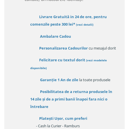
Livrare Gratuită in 24 de ore, pentru
comenzile peste 300 lei*
(vezi detalii)
Ambalare Cadou
Personalizarea Cadourilor
cu mesajul dorit
Felicitare cu textul dorit
(
vezi modelele
disponibile
)
Garanție
1 An de zile
la toate produsele
Posibilitatea de a returna produsele în
14 zile
și de a primi
banii înapoi fara nici o
întrebare
Platești Ușor
, cum preferi
- Cash la Curier - Ramburs