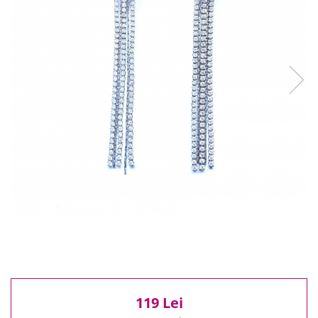
Reduceri
Cele mai noi
Cele mai vandute
Cele mai votate
Cu video
Pret
0 Lei - 100 Lei
100 Lei - 200 Lei
200 Lei - 300 Lei
300 Lei - 500 Lei
500 Lei - 1000 Lei
1000 Lei +
119 Lei