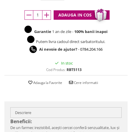
ADAUGA IN COS
Garantie
1 an de zile -
100% banii inapoi
Putem livra cadoul direct sarbatoritului.
Ai nevoie de ajutor?
-
0784.204.166
In stoc
Cod Produs:
RBT5113
Adauga la Favorite
Cere informatii
Descriere
Beneficii:
De un farmec irezistibil, acești cercei conferă senzualitate, lux şi