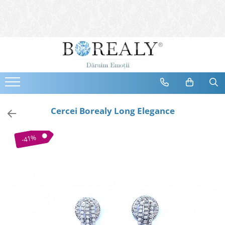
Bijuterii
Tipuri
Inele
Cercei
Bratari
Coliere
Cercei Borealy Long Elegance
Seturi
Brose
-41%
Tiare
Destinatari
Bijuterii Femei
Bijuterii Copii
Bijuterii Mirese
Selectii