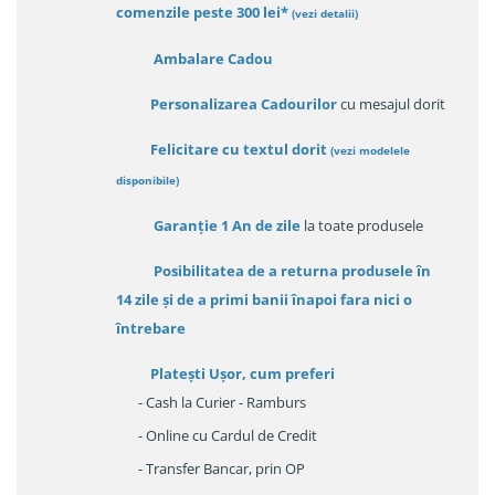
comenzile peste 300 lei*
(vezi detalii)
Ambalare Cadou
Personalizarea Cadourilor
cu mesajul dorit
Felicitare cu textul dorit
(
vezi modelele
disponibile
)
Garanție
1 An de zile
la toate produsele
Posibilitatea de a returna produsele în
14 zile
și de a primi
banii înapoi fara nici o
întrebare
Platești Ușor
, cum preferi
- Cash la Curier - Ramburs
- Online cu Cardul de Credit
- Transfer Bancar, prin OP