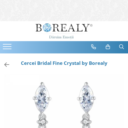
Bijuterii
Tipuri
Inele
Cercei
Bratari
Coliere
Cercei Bridal Fine Crystal by Borealy
Seturi
Brose
Tiare
Destinatari
Bijuterii Femei
Bijuterii Copii
Bijuterii Mirese
Selectii