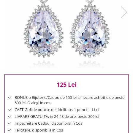
Reduceri
Cele mai noi
Cele mai vandute
Cele mai votate
Cu video
Pret
0 Lei - 100 Lei
100 Lei - 200 Lei
200 Lei - 300 Lei
300 Lei - 500 Lei
500 Lei - 1000 Lei
125 Lei
1000 Lei +
BONUS o Bijuterie/Cadou de 150 lei la fiecare achizitie de peste
500 lei. O alegi in cos.
CASTIGI
6
de puncte de fidelitate. 1 punct = 1 Lei
LIVRARE GRATUITA, in 24-48 de ore, peste 300 lei
Impachetare Cadou, disponibila in Cos
Felicitare, disponibila in Cos