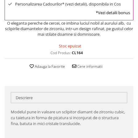
Personalizarea Cadourilor* (vezi detalii), disponibila in Cos
*Vezi detalii bonus
O eleganta pereche de cercei, ce imbina luciul nobil al aurului alb, cu
sclipirile diamantelor de zirconiu, intr-un design rafinat, pe gustul celor
mai stilate doamne si domnisoare.
Stoc epuizat
Cod Produs:
CL164
Adauga la Favorite
Cere informatii
Descriere
Modelul pune in valoare un sclipitor diamant de zirconiu cubic,
cu taietura in forma de picatura si inconjurat de o structura
fina, batuta in mici cristale translucide.