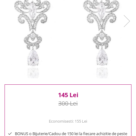
Reduceri
Cele mai noi
Cele mai vandute
Cele mai votate
Cu video
Pret
0 Lei - 100 Lei
100 Lei - 200 Lei
200 Lei - 300 Lei
300 Lei - 500 Lei
500 Lei - 1000 Lei
1000 Lei +
145 Lei
300 Lei
Economisesti:
155
Lei
BONUS o Bijuterie/Cadou de 150 lei la fiecare achizitie de peste