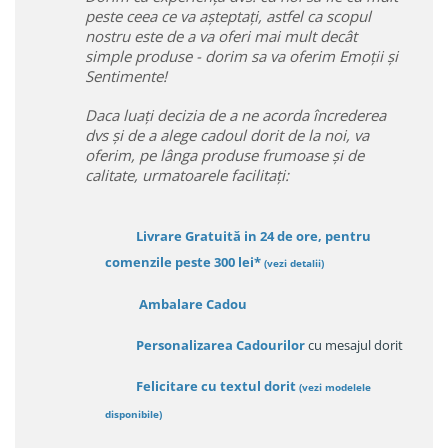
peste ceea ce va așteptați, astfel ca scopul
nostru este de a va oferi mai mult decât
simple produse - dorim sa va oferim Emoții și
Sentimente!
Daca luați decizia de a ne acorda încrederea
dvs și de a alege cadoul dorit de la noi, va
oferim, pe lânga produse frumoase și de
calitate, urmatoarele facilitați:
Livrare Gratuită in 24 de ore, pentru
comenzile peste 300 lei*
(vezi detalii)
Ambalare Cadou
Personalizarea Cadourilor
cu mesajul dorit
Felicitare cu textul dorit
(
vezi modelele
disponibile
)