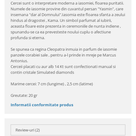
Cercei sunt o interpretare moderna a iasomiei, floarea puritatii.
Numele de iasomie provine din cuvantul persan "Yasmin", care
insemana "dar al Domnului".Iasomia este floarea sfanta a zeului
hindus al dragostei , Kama. Un simbol parfumat al iubirii,
aceasta floare este prezenta in ceremoniile de nunta indiene ,
spunandu-se ca ea prevesteste noului cuplu o afectiune
profunda si eterna.
Se spunea ca regina Cleopatra inmuia in parfum de iasomie
panzele corabiei sale , pentru a-l prinde in mreje pe Marcus
Antonius.
Cerceii placati cu aur alb 14 Kt sunt confectionati manual si
contin cristale Simulated diamonds
Marime cercei: 7 cm (lungime) , 2,5 cm (latime)
Greutate: 20 gr
Informatii conformitate produs
Review-uri
(2)