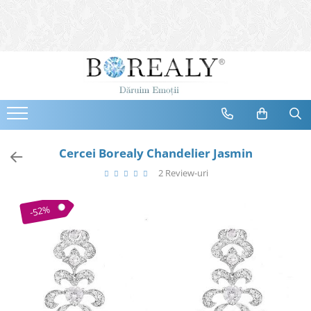
Bijuterii
Tipuri
Inele
Cercei
Bratari
Coliere
Cercei Borealy Chandelier Jasmin
Seturi
2 Review-uri
Brose
Tiare
-52%
Destinatari
Bijuterii Femei
Bijuterii Copii
Bijuterii Mirese
Selectii