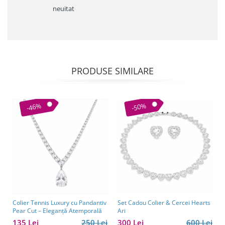
neuitat
PRODUSE SIMILARE
-46%
-50%
Colier Tennis Luxury cu Pandantiv
Set Cadou Colier & Cercei Hearts
Pear Cut – Eleganță Atemporală
Ari
135 Lei
250 Lei
300 Lei
600 Lei