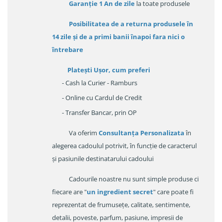
Garanție
1 An de zile
la toate produsele
Posibilitatea de a returna produsele în
14 zile
și de a primi
banii înapoi fara nici o
întrebare
Platești Ușor
, cum preferi
- Cash la Curier - Ramburs
- Online cu Cardul de Credit
- Transfer Bancar, prin OP
Va oferim
Consultanța Personalizata
în
alegerea cadoulul potrivit, în funcție de caracterul
și pasiunile destinatarului cadoului
Cadourile noastre nu sunt simple produse ci
fiecare are "
un ingredient secret
" care poate fi
reprezentat de frumusețe, calitate, sentimente,
detalii, poveste, parfum, pasiune, impresii de