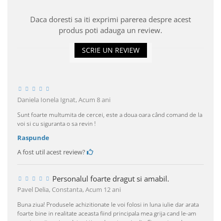
Daca doresti sa iti exprimi parerea despre acest
produs poti adauga un review.
SCRIE UN REVIEW
Daniela Ionela Ignat,
Acum 8 ani
Sunt foarte multumita de cercei, este a doua oara când comand de la
voi si cu siguranta o sa revin !
Raspunde
A fost util acest review?
Personalul foarte dragut si amabil.
Pavel Delia, Constanta,
Acum 12 ani
Buna ziua! Produsele achizitionate le voi folosi in luna iulie dar arata
foarte bine in realitate aceasta fiind principala mea grija cand le-am