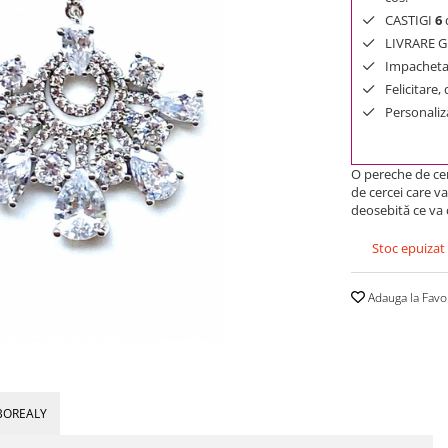
CASTIGI
6
d
LIVRARE GR
Impachetar
Felicitare,
Personaliza
O pereche de cer
de cercei care v
deosebită ce va 
Stoc epuizat
Adauga la Favo
BOREALY