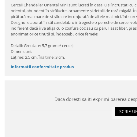
Cerceii Chandelier Oriental Mini sunt lucraţi în detaliu şi încrustati c
oriental, abundent în strălucire, ornamente şi detalii de rară migală. În
picătură mai mare de strălucire înconjurată de altele mai mici, într-un spe
Designul elaborat în stil candelabru întregeşte o pereche de cercei vol
indiferent dacă îi va afişa cu o coafură coc sau cu părul lăsat liber. Şi
anonimat orice ţinută şi, îndeosebi, orice femeie!
Detalii: Greutate: 5,7 grame/ cercel;
Dimensiuni:
Lăţime: 2,5 cm. Înălţime: 3 cm.
Informatii conformitate produs
Daca doresti sa iti exprimi parerea des
SCRIE U