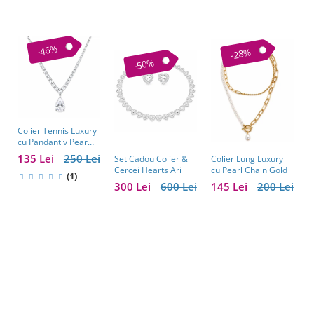
-46%
-28%
-50%
Colier Tennis Luxury
C
cu Pandantiv Pear
–
Cut – Eleganță
c
135 Lei
250 Lei
1
Colier Lung Luxury
Set Cadou Colier &
Atemporală
cu Pearl Chain Gold
Cercei Hearts Ari
(1)
145 Lei
200 Lei
300 Lei
600 Lei