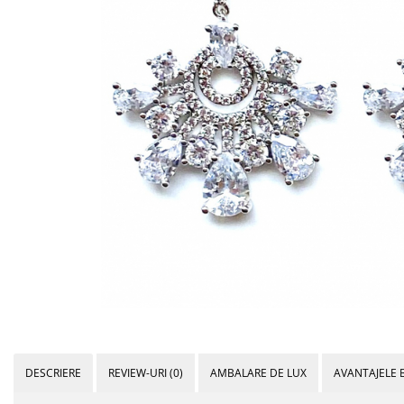
Bijuterii Mirese
Selectii
Reduceri
Cele mai noi
Cele mai vandute
Cele mai votate
Cu video
Pret
0 Lei - 100 Lei
100 Lei - 200 Lei
200 Lei - 300 Lei
300 Lei - 500 Lei
500 Lei - 1000 Lei
1000 Lei +
DESCRIERE
REVIEW-URI
(0)
AMBALARE DE LUX
AVANTAJELE 