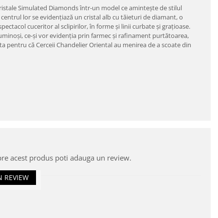
u cristale Simulated Diamonds într-un model ce aminteşte de stilul
 centrul lor se evidenţiază un cristal alb cu tăieturi de diamant, o
ctacol cuceritor al sclipirilor, în forme şi linii curbate şi graţioase.
uminoşi, ce-şi vor evidenţia prin farmec şi rafinament purtătoarea,
 asta pentru că Cerceii Chandelier Oriental au menirea de a scoate din
pre acest produs poti adauga un review.
N REVIEW