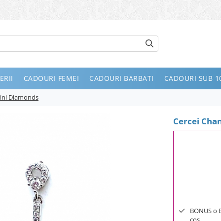
ERII
CADOURI FEMEI
CADOURI BARBATI
CADOURI SUB 10
Mini Diamonds
Cercei Cha
BONUS o Bij
cos.