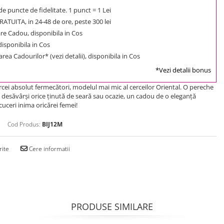
e puncte de fidelitate. 1 punct = 1 Lei
ATUITA, in 24-48 de ore, peste 300 lei
e Cadou, disponibila in Cos
 disponibila in Cos
rea Cadourilor* (vezi detalii), disponibila in Cos
*Vezi detalii bonus
cei absolut fermecători, modelul mai mic al cerceilor Oriental. O pereche
a desăvârşi orice ţinută de seară sau ocazie, un cadou de o eleganţă
cuceri inima oricărei femei!
Cod Produs:
BIJ12M
rite
Cere informatii
PRODUSE SIMILARE