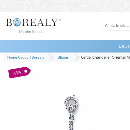
Bijuterii
Tipuri
Inele
BIJUT
Cercei
Cercei Chandelier Oriental 
Home Cadouri Borealy
Bijuterii
Bratari
Coliere
-45%
Seturi
Brose
Tiare
Destinatari
Bijuterii Femei
Bijuterii Copii