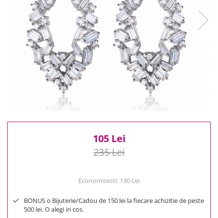
Reduceri
Cele mai noi
Cele mai vandute
Cele mai votate
Cu video
Pret
0 Lei - 100 Lei
100 Lei - 200 Lei
200 Lei - 300 Lei
300 Lei - 500 Lei
500 Lei - 1000 Lei
105 Lei
1000 Lei +
235 Lei
Economisesti:
130
Lei
BONUS o Bijuterie/Cadou de 150 lei la fiecare achizitie de peste
500 lei. O alegi in cos.