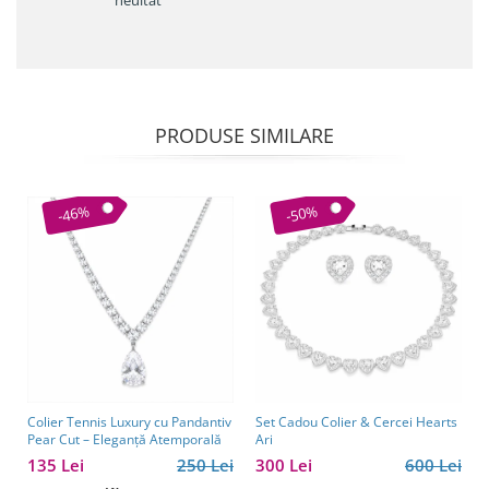
neuitat
PRODUSE SIMILARE
-46%
-50%
Colier Tennis Luxury cu Pandantiv
Set Cadou Colier & Cercei Hearts
Pear Cut – Eleganță Atemporală
Ari
135 Lei
250 Lei
300 Lei
600 Lei