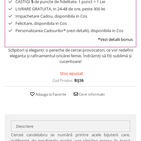
CASTIGI
5
de puncte de fidelitate. 1 punct = 1 Lei
LIVRARE GRATUITA, in 24-48 de ore, peste 300 lei
Impachetare Cadou, disponibila in Cos
Felicitare, disponibila in Cos
Personalizarea Cadourilor* (vezi detalii), disponibila in Cos
*Vezi detalii bonus
Sclipitori şi eleganţi: o pereche de cercei provocatori, ce vor redefini
eleganţa şi rafinamentul oricărei femei. Îndrăzniţi să fiţi sublimă şi
cuceritoare!
Stoc epuizat
Cod Produs:
BIJ36
Adauga la Favorite
Cere informatii
Descriere
Cerceii candelabru se numără printre acele bijuterii care,
indiferent de tendinţele modei, vor rămâne mereu în topul