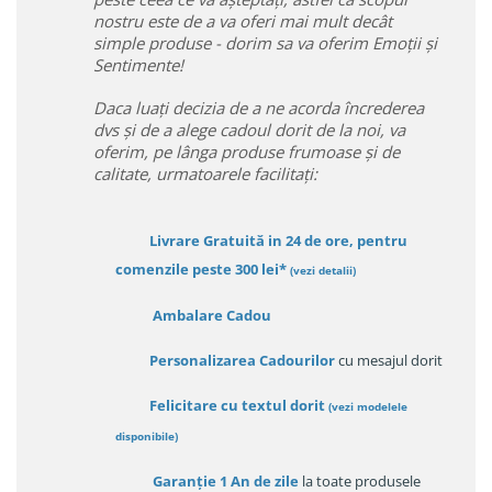
nostru este de a va oferi mai mult decât
simple produse - dorim sa va oferim Emoții și
Sentimente!
Daca luați decizia de a ne acorda încrederea
dvs și de a alege cadoul dorit de la noi, va
oferim, pe lânga produse frumoase și de
calitate, urmatoarele facilitați:
Livrare Gratuită in 24 de ore, pentru
comenzile peste 300 lei*
(vezi detalii)
Ambalare Cadou
Personalizarea Cadourilor
cu mesajul dorit
Felicitare cu textul dorit
(
vezi modelele
disponibile
)
Garanție
1 An de zile
la toate produsele