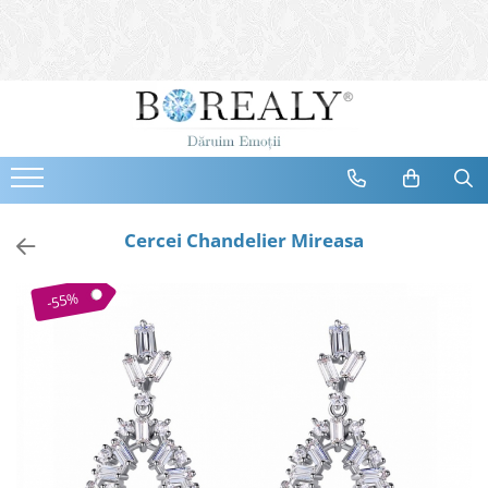
Bijuterii
Tipuri
Inele
Cercei
Bratari
Coliere
Cercei Chandelier Mireasa
Seturi
Brose
-55%
Tiare
Destinatari
Bijuterii Femei
Bijuterii Copii
Bijuterii Mirese
Selectii