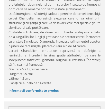
preferinţelor doamnelor şi domnişoarelor însetate de frumos şi
dornice să se remarce prin senzualitate şi rafinament.
Dacă intenţionaţi să oferiţi cadou o pereche de cercei deosebiţi,
cercei Chandelier reprezintă alegerea care o va uimi prin
strălucire şi eleganţă şi care va desăvârşi cele mai speciale ţinute
ale viitoarei sale purtătoare.
Cristalele sclipitoare, de dimensiuni diferite şi dispuse artistic
de-a lungul liniilor lungi şi graţioase ale acestor cercei, încrustate
cu cristale Simulated Diamonds, întregesc rafinamentul acestor
bijuterii de rară migală, placate cu aur alb de 14 carate.
Cerceii Chandelier Temptation reprezintă o definiţie a
feminităţii şi încrederii în sine, graţie atributelor pe care le
îndeplinesc: sofisticaţi, glamour, originali şi irezistibili. Îndrăzniţi
să fiţi cea mai frumoasă!
Greutate:5,27 grame/ cercel
Lungime: 3,5 cm;
Lăţime: 1,2 cm;
Placaţi cu aur alb de 14 carate.
Informatii conformitate produs