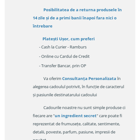
Posibilitatea de a returna produsele în
14 zile
și de a primi
banii înapoi fara nici o
întrebare
Platești Ușor
, cum preferi
- Cash la Curier - Ramburs
- Online cu Cardul de Credit
- Transfer Bancar, prin OP
Va oferim
Consultanța Personalizata
în
alegerea cadoulul potrivit, în funcție de caracterul
și pasiunile destinatarului cadoului
Cadourile noastre nu sunt simple produse ci
fiecare are "
un ingredient secret
" care poate fi
reprezentat de frumusețe, calitate, sentimente,
detalii, poveste, parfum, pasiune, impresii de