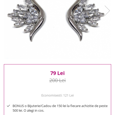
Reduceri
Cele mai noi
Cele mai vandute
Cele mai votate
Cu video
Pret
0 Lei - 100 Lei
100 Lei - 200 Lei
200 Lei - 300 Lei
300 Lei - 500 Lei
500 Lei - 1000 Lei
79 Lei
1000 Lei +
200 Lei
Economisesti:
121
Lei
BONUS o Bijuterie/Cadou de 150 lei la fiecare achizitie de peste
500 lei. O alegi in cos.