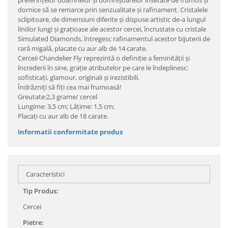
preferinţelor doamnelor şi domnişoarelor însetate de frumos şi
dornice să se remarce prin senzualitate şi rafinament. Cristalele
sclipitoare, de dimensiuni diferite şi dispuse artistic de-a lungul
liniilor lungi şi graţioase ale acestor cercei, încrustate cu cristale
Simulated Diamonds, întregesc rafinamentul acestor bijuterii de
rară migală, placate cu aur alb de 14 carate.
Cerceii Chandelier Fly reprezintă o definiţie a feminităţii şi
încrederii în sine, graţie atributelor pe care le îndeplinesc:
sofisticaţi, glamour, originali şi irezistibili.
Îndrăzniţi să fiţi cea mai frumoasă!
Greutate:2,3 grame/ cercel
Lungime: 3,5 cm; Lăţime: 1,5 cm;
Placaţi cu aur alb de 18 carate.
Informatii conformitate produs
Caracteristici
Tip Produs:
Cercei
Pietre: