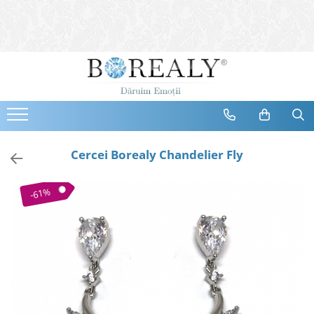
Bijuterii
Tipuri
Inele
Cercei
Bratari
Coliere
Cercei Borealy Chandelier Fly
Seturi
Brose
-61%
Tiare
Destinatari
Bijuterii Femei
Bijuterii Copii
Bijuterii Mirese
Selectii