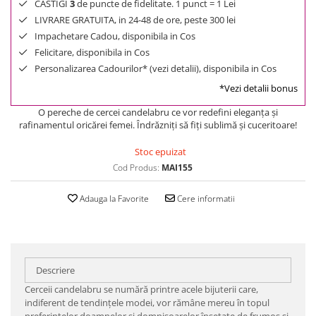
CASTIGI
3
de puncte de fidelitate. 1 punct = 1 Lei
LIVRARE GRATUITA, in 24-48 de ore, peste 300 lei
Impachetare Cadou, disponibila in Cos
Felicitare, disponibila in Cos
Personalizarea Cadourilor* (vezi detalii), disponibila in Cos
*Vezi detalii bonus
O pereche de cercei candelabru ce vor redefini eleganţa şi
rafinamentul oricărei femei. Îndrăzniţi să fiţi sublimă şi cuceritoare!
Stoc epuizat
Cod Produs:
MAI155
Adauga la Favorite
Cere informatii
Descriere
Cerceii candelabru se numără printre acele bijuterii care,
indiferent de tendinţele modei, vor rămâne mereu în topul