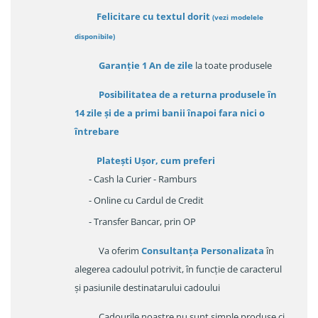
Felicitare cu textul dorit
(
vezi modelele
disponibile
)
Garanție
1 An de zile
la toate produsele
Posibilitatea de a returna produsele în
14 zile
și de a primi
banii înapoi fara nici o
întrebare
Platești Ușor
, cum preferi
- Cash la Curier - Ramburs
- Online cu Cardul de Credit
- Transfer Bancar, prin OP
Va oferim
Consultanța Personalizata
în
alegerea cadoulul potrivit, în funcție de caracterul
și pasiunile destinatarului cadoului
Cadourile noastre nu sunt simple produse ci