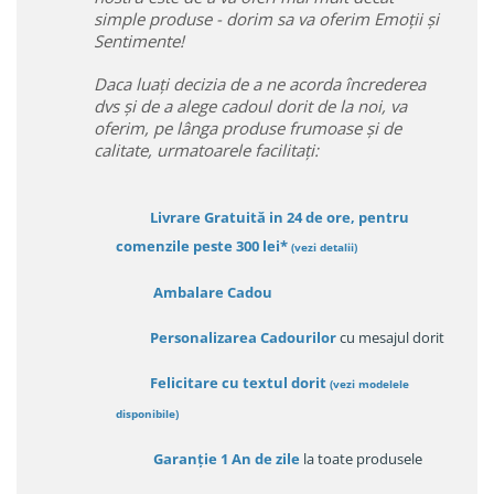
simple produse - dorim sa va oferim Emoții și
Sentimente!
Daca luați decizia de a ne acorda încrederea
dvs și de a alege cadoul dorit de la noi, va
oferim, pe lânga produse frumoase și de
calitate, urmatoarele facilitați:
Livrare Gratuită in 24 de ore, pentru
comenzile peste 300 lei*
(vezi detalii)
Ambalare Cadou
Personalizarea Cadourilor
cu mesajul dorit
Felicitare cu textul dorit
(
vezi modelele
disponibile
)
Garanție
1 An de zile
la toate produsele