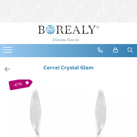
Bijuterii
Tipuri
Inele
Cercei
Bratari
Coliere
Cercei Crystal Glam
Seturi
Brose
-41%
Tiare
Destinatari
Bijuterii Femei
Bijuterii Copii
Bijuterii Mirese
Selectii