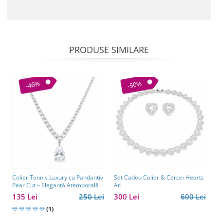
PRODUSE SIMILARE
-46%
-50%
Colier Tennis Luxury cu Pandantiv
Set Cadou Colier & Cercei Hearts
Pear Cut – Eleganță Atemporală
Ari
135 Lei
250 Lei
300 Lei
600 Lei
(1)