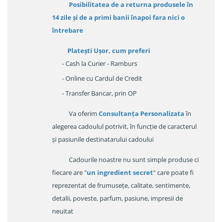
Posibilitatea de a returna produsele în
14 zile
și de a primi
banii înapoi fara nici o
întrebare
Platești Ușor
, cum preferi
- Cash la Curier - Ramburs
- Online cu Cardul de Credit
- Transfer Bancar, prin OP
Va oferim
Consultanța Personalizata
în
alegerea cadoulul potrivit, în funcție de caracterul
și pasiunile destinatarului cadoului
Cadourile noastre nu sunt simple produse ci
fiecare are "
un ingredient secret
" care poate fi
reprezentat de frumusețe, calitate, sentimente,
detalii, poveste, parfum, pasiune, impresii de
neuitat