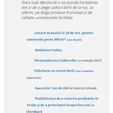
Daca luați decizia de a ne acorda încrederea
dvs și de a alege cadoul dorit de la noi, va
oferim, pe lânga produse frumoase și de
calitate, urmatoarele facilitați:
Livrare Gratuită in 24 de ore, pentru
comenzile peste 300 lei*
(vezi detalii)
Ambalare Cadou
Personalizarea Cadourilor
cu mesajul dorit
Felicitare cu textul dorit
(
vezi modelele
disponibile
)
Garanție
1 An de zile
la toate produsele
Posibilitatea de a returna produsele în
14 zile
și de a primi
banii înapoi fara nici o
întrebare