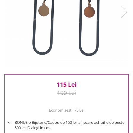
Reduceri
Cele mai noi
Cele mai vandute
Cele mai votate
Cu video
Pret
0 Lei - 100 Lei
100 Lei - 200 Lei
200 Lei - 300 Lei
300 Lei - 500 Lei
500 Lei - 1000 Lei
115 Lei
1000 Lei +
190 Lei
Economisesti:
75
Lei
BONUS o Bijuterie/Cadou de 150 lei la fiecare achizitie de peste
500 lei. O alegi in cos.