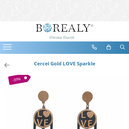
Bijuterii
Tipuri
Inele
Cercei
Bratari
Coliere
Cercei Gold LOVE Sparkle
Seturi
Brose
-39%
Tiare
Destinatari
Bijuterii Femei
Bijuterii Copii
Bijuterii Mirese
Selectii