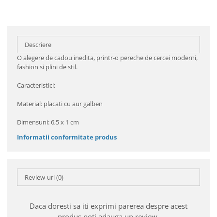
Descriere
O alegere de cadou inedita, printr-o pereche de cercei moderni,
fashion si plini de stil.
Caracteristici:
Material: placati cu aur galben
Dimensuni: 6,5 x 1 cm
Informatii conformitate produs
Review-uri
(0)
Daca doresti sa iti exprimi parerea despre acest
produs poti adauga un review.