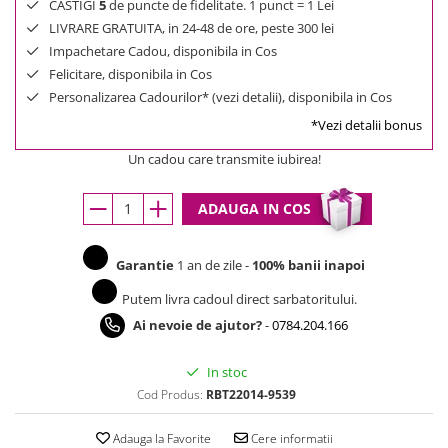
CASTIGI
5
de puncte de fidelitate. 1 punct = 1 Lei
LIVRARE GRATUITA, in 24-48 de ore, peste 300 lei
Impachetare Cadou, disponibila in Cos
Felicitare, disponibila in Cos
Personalizarea Cadourilor* (vezi detalii), disponibila in Cos
*Vezi detalii bonus
Un cadou care transmite iubirea!
ADAUGA IN COS
Garantie
1 an de zile -
100% banii inapoi
Putem livra cadoul direct sarbatoritului.
Ai nevoie de ajutor?
-
0784.204.166
In stoc
Cod Produs:
RBT22014-9539
Adauga la Favorite
Cere informatii