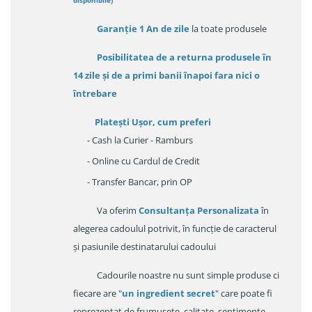
disponibile
)
Garanție
1 An de zile
la toate produsele
Posibilitatea de a returna produsele în
14 zile
și de a primi
banii înapoi fara nici o
întrebare
Platești Ușor
, cum preferi
- Cash la Curier - Ramburs
- Online cu Cardul de Credit
- Transfer Bancar, prin OP
Va oferim
Consultanța Personalizata
în
alegerea cadoulul potrivit, în funcție de caracterul
și pasiunile destinatarului cadoului
Cadourile noastre nu sunt simple produse ci
fiecare are "
un ingredient secret
" care poate fi
reprezentat de frumusețe, calitate, sentimente,