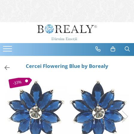
Bijuterii
Tipuri
Inele
Cercei
Bratari
Coliere
Cercei Flowering Blue by Borealy
Seturi
Brose
-33%
Tiare
Destinatari
Bijuterii Femei
Bijuterii Copii
Bijuterii Mirese
Selectii