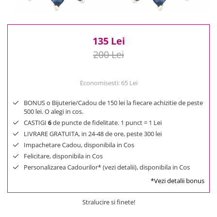
Reduceri
Cele mai noi
Cele mai vandute
135 Lei
Cele mai votate
200 Lei
Cu video
Pret
Economisesti:
65
Lei
0 Lei - 100 Lei
100 Lei - 200 Lei
BONUS o Bijuterie/Cadou de 150 lei la fiecare achizitie de peste
200 Lei - 300 Lei
500 lei. O alegi in cos.
300 Lei - 500 Lei
CASTIGI
6
de puncte de fidelitate. 1 punct = 1 Lei
LIVRARE GRATUITA, in 24-48 de ore, peste 300 lei
500 Lei - 1000 Lei
Impachetare Cadou, disponibila in Cos
1000 Lei +
Felicitare, disponibila in Cos
Personalizarea Cadourilor* (vezi detalii), disponibila in Cos
*Vezi detalii bonus
Stralucire si finete!