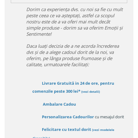
Dorim ca experiența dvs. cu noi sa fie cu mult
peste ceea ce va așteptați, astfel ca scopul
nostru este de a va oferi mai mult decât
simple produse - dorim sa va oferim Emoții și
Sentimente!
Daca luați decizia de a ne acorda încrederea
dvs și de a alege cadoul dorit de la noi, va
oferim, pe lânga produse frumoase și de
calitate, urmatoarele facilitați:
Livrare Gratuită in 24 de ore, pentru
comenzile peste 300 lei*
(vezi detalii)
Ambalare Cadou
Personalizarea Cadourilor
cu mesajul dorit
Felicitare cu textul dorit
(
vezi modelele