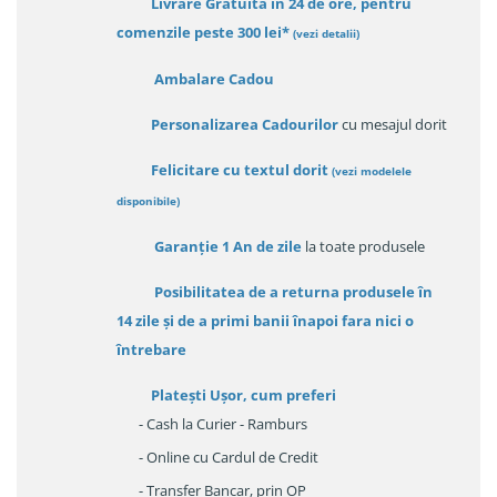
Livrare Gratuită in 24 de ore, pentru
comenzile peste 300 lei*
(vezi detalii)
Ambalare Cadou
Personalizarea Cadourilor
cu mesajul dorit
Felicitare cu textul dorit
(
vezi modelele
disponibile
)
Garanție
1 An de zile
la toate produsele
Posibilitatea de a returna produsele în
14 zile
și de a primi
banii înapoi fara nici o
întrebare
Platești Ușor
, cum preferi
- Cash la Curier - Ramburs
- Online cu Cardul de Credit
- Transfer Bancar, prin OP