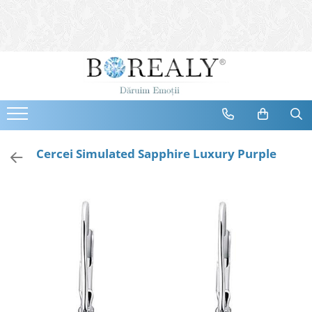
Bijuterii
Tipuri
Inele
Cercei
Bratari
Coliere
Cercei Simulated Sapphire Luxury Purple
Seturi
Brose
Tiare
Destinatari
Bijuterii Femei
Bijuterii Copii
Bijuterii Mirese
Selectii