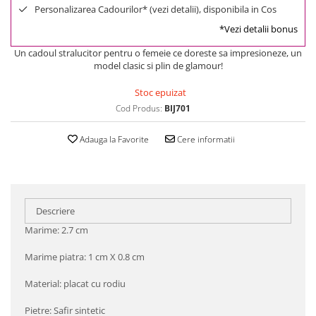
Personalizarea Cadourilor* (vezi detalii), disponibila in Cos
*Vezi detalii bonus
Un cadoul stralucitor pentru o femeie ce doreste sa impresioneze, un
model clasic si plin de glamour!
Stoc epuizat
Cod Produs:
BIJ701
Adauga la Favorite
Cere informatii
Descriere
Marime: 2.7 cm
Marime piatra: 1 cm X 0.8 cm
Material: placat cu rodiu
Pietre: Safir sintetic