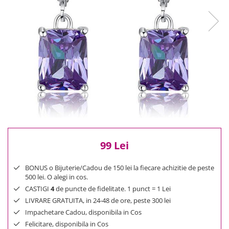
Reduceri
Cele mai noi
Cele mai vandute
Cele mai votate
Cu video
Pret
0 Lei - 100 Lei
100 Lei - 200 Lei
200 Lei - 300 Lei
300 Lei - 500 Lei
500 Lei - 1000 Lei
99 Lei
1000 Lei +
BONUS o Bijuterie/Cadou de 150 lei la fiecare achizitie de peste
500 lei. O alegi in cos.
CASTIGI
4
de puncte de fidelitate. 1 punct = 1 Lei
LIVRARE GRATUITA, in 24-48 de ore, peste 300 lei
Impachetare Cadou, disponibila in Cos
Felicitare, disponibila in Cos