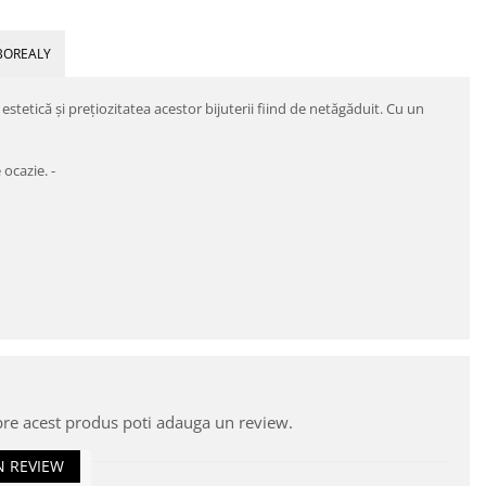
BOREALY
estetică şi preţiozitatea acestor bijuterii fiind de netăgăduit. Cu un
 ocazie. -
pre acest produs poti adauga un review.
N REVIEW