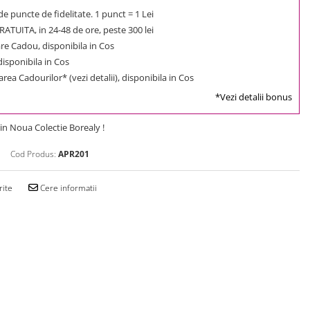
e puncte de fidelitate. 1 punct = 1 Lei
ATUITA, in 24-48 de ore, peste 300 lei
e Cadou, disponibila in Cos
 disponibila in Cos
rea Cadourilor* (vezi detalii), disponibila in Cos
*Vezi detalii bonus
din Noua Colectie Borealy !
Cod Produs:
APR201
rite
Cere informatii