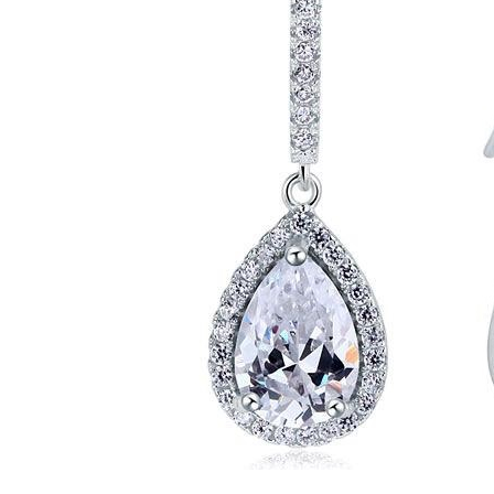
Bijuterii Mirese
Selectii
Reduceri
Cele mai noi
Cele mai vandute
Cele mai votate
Cu video
Pret
0 Lei - 100 Lei
100 Lei - 200 Lei
200 Lei - 300 Lei
300 Lei - 500 Lei
500 Lei - 1000 Lei
1000 Lei +