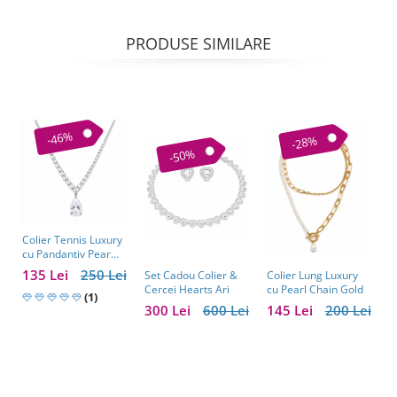
PRODUSE SIMILARE
-46%
-28%
-50%
Colier Tennis Luxury
C
cu Pandantiv Pear
–
Cut – Eleganță
c
135 Lei
250 Lei
1
Colier Lung Luxury
Set Cadou Colier &
Atemporală
cu Pearl Chain Gold
Cercei Hearts Ari
(1)
145 Lei
200 Lei
300 Lei
600 Lei