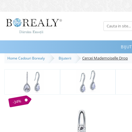
Bijuterii
Tipuri
Inele
BIJUT
Cercei
Cercei Mademoiselle Drop
Home Cadouri Borealy
Bijuterii
Bratari
Coliere
Seturi
Brose
Tiare
-34%
Destinatari
Bijuterii Femei
Bijuterii Copii