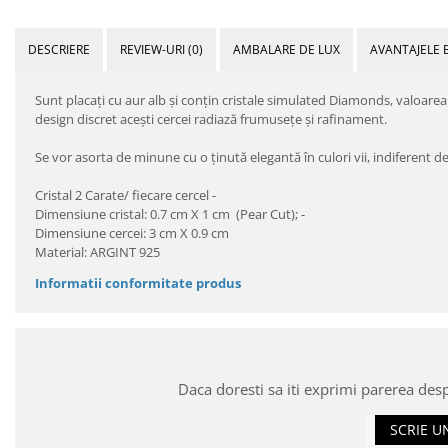
DESCRIERE
REVIEW-URI
(0)
AMBALARE DE LUX
AVANTAJELE 
Sunt placaţi cu aur alb şi conţin cristale simulated Diamonds, valoarea 
design discret aceşti cercei radiază frumuseţe şi rafinament.
Se vor asorta de minune cu o ţinută elegantă în culori vii, indiferent de
Cristal 2 Carate/ fiecare cercel -
Dimensiune cristal: 0.7 cm X 1 cm (Pear Cut); -
Dimensiune cercei: 3 cm X 0.9 cm
Material: ARGINT 925
Informatii conformitate produs
Daca doresti sa iti exprimi parerea des
SCRIE U