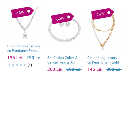
-46%
-28%
-50%
Colier Tennis Luxury
C
cu Pandantiv Pear
–
Cut – Eleganță
c
135 Lei
250 Lei
1
Colier Lung Luxury
Set Cadou Colier &
Atemporală
cu Pearl Chain Gold
Cercei Hearts Ari
(1)
145 Lei
200 Lei
300 Lei
600 Lei