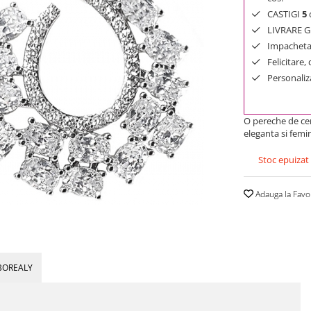
CASTIGI
5
d
LIVRARE GR
Impachetar
Felicitare,
Personaliza
O pereche de cer
eleganta si femin
Stoc epuizat
Adauga la Favo
BOREALY