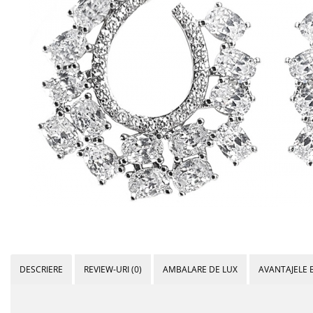
Bijuterii Mirese
Selectii
Reduceri
Cele mai noi
Cele mai vandute
Cele mai votate
Cu video
Pret
0 Lei - 100 Lei
100 Lei - 200 Lei
200 Lei - 300 Lei
300 Lei - 500 Lei
500 Lei - 1000 Lei
DESCRIERE
REVIEW-URI
(0)
AMBALARE DE LUX
AVANTAJELE 
1000 Lei +