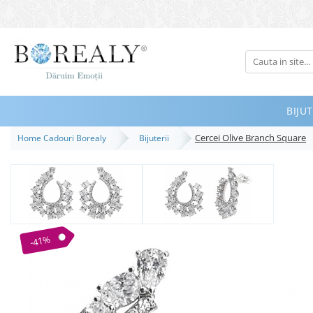
Bijuterii
Tipuri
Inele
BIJUT
Cercei
Cercei Olive Branch Square
Home Cadouri Borealy
Bijuterii
Bratari
Coliere
Seturi
Brose
Tiare
-41%
Destinatari
Bijuterii Femei
Bijuterii Copii