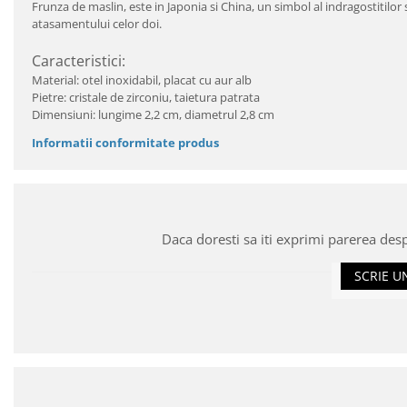
Frunza de maslin, este in Japonia si China, un simbol al indragostitilor si
atasamentului celor doi.
Caracteristici:
Material: otel inoxidabil, placat cu aur alb
Pietre: cristale de zirconiu, taietura patrata
Dimensiuni: lungime 2,2 cm, diametrul 2,8 cm
Informatii conformitate produs
Daca doresti sa iti exprimi parerea des
SCRIE U