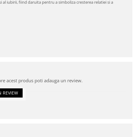
 al iubirii, fiind daruita pentru a simboliza cresterea relatiei si a
pre acest produs poti adauga un review.
N REVIEW