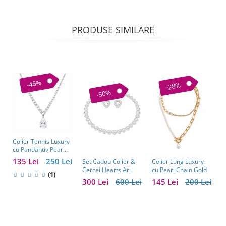
PRODUSE SIMILARE
-46%
-28%
-50%
Colier Tennis Luxury
C
cu Pandantiv Pear
–
Cut – Eleganță
c
135 Lei
250 Lei
1
Colier Lung Luxury
Set Cadou Colier &
Atemporală
cu Pearl Chain Gold
Cercei Hearts Ari
(1)
145 Lei
200 Lei
300 Lei
600 Lei