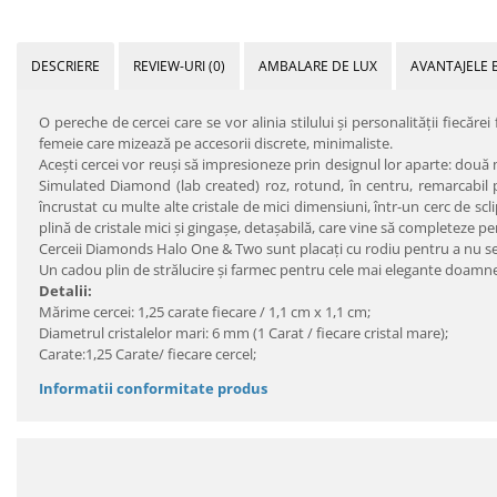
DESCRIERE
REVIEW-URI
(0)
AMBALARE DE LUX
AVANTAJELE 
O pereche de cercei care se vor alinia stilului şi personalităţii fiecă
femeie care mizează pe accesorii discrete, minimaliste.
Acești cercei vor reuși să impresioneze prin designul lor aparte: două 
Simulated Diamond (lab created) roz, rotund, în centru, remarcabil prin
încrustat cu multe alte cristale de mici dimensiuni, într-un cerc de sc
plină de cristale mici și gingașe, detașabilă, care vine să completeze perf
Cerceii Diamonds Halo One & Two sunt placaţi cu rodiu pentru a nu se in
Un cadou plin de strălucire şi farmec pentru cele mai elegante doam
Detalii:
Mărime cercei: 1,25 carate fiecare / 1,1 cm x 1,1 cm;
Diametrul cristalelor mari: 6 mm (1 Carat / fiecare cristal mare);
Carate:1,25 Carate/ fiecare cercel;
Informatii conformitate produs