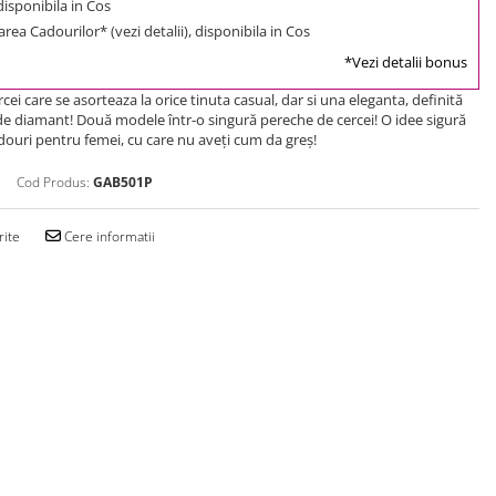
 disponibila in Cos
rea Cadourilor* (vezi detalii), disponibila in Cos
*Vezi detalii bonus
ei care se asorteaza la orice tinuta casual, dar si una eleganta, definită
 de diamant! Două modele într-o singură pereche de cercei! O idee sigură
douri pentru femei, cu care nu aveţi cum da greş!
Cod Produs:
GAB501P
rite
Cere informatii