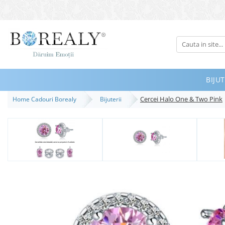
Bijuterii
Tipuri
Inele
BIJUT
Cercei
Cercei Halo One & Two Pink
Home Cadouri Borealy
Bijuterii
Bratari
Coliere
Seturi
Brose
Tiare
Destinatari
Bijuterii Femei
Bijuterii Copii