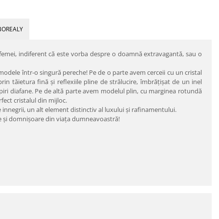
BOREALY
rei femei, indiferent că este vorba despre o doamnă extravagantă, sau o
modele într-o singură pereche! Pe de o parte avem cerceii cu un cristal
 tăietura fină şi reflexiile pline de strălucire, îmbrăţişat de un inel
lipiri diafane. Pe de altă parte avem modelul plin, cu marginea rotundă
ect cristalul din mijloc.
negrii, un alt element distinctiv al luxului şi rafinamentului.
ne şi domnişoare din viaţa dumneavoastră!