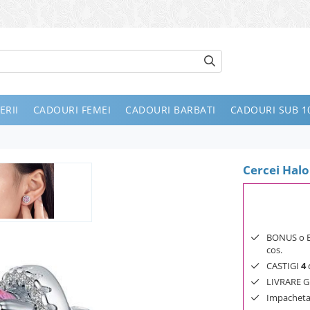
ERII
CADOURI FEMEI
CADOURI BARBATI
CADOURI SUB 10
Cercei Hal
BONUS o Bij
cos.
CASTIGI
4
d
LIVRARE GR
Impachetar