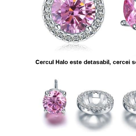
Bijuterii Mirese
Selectii
Reduceri
Cele mai noi
Cele mai vandute
Cele mai votate
Cu video
Pret
0 Lei - 100 Lei
100 Lei - 200 Lei
200 Lei - 300 Lei
300 Lei - 500 Lei
500 Lei - 1000 Lei
1000 Lei +