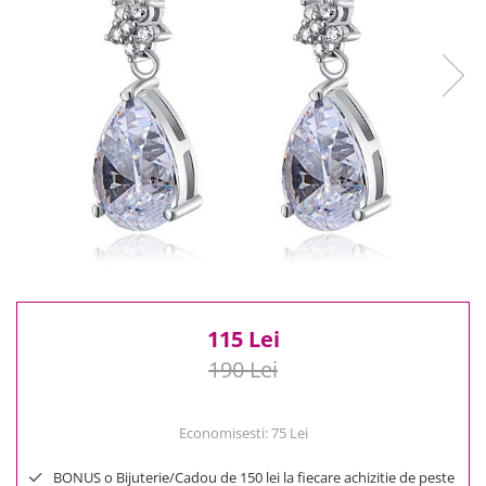
Reduceri
Cele mai noi
Cele mai vandute
Cele mai votate
Cu video
Pret
0 Lei - 100 Lei
100 Lei - 200 Lei
200 Lei - 300 Lei
300 Lei - 500 Lei
500 Lei - 1000 Lei
1000 Lei +
115 Lei
190 Lei
Economisesti:
75
Lei
BONUS o Bijuterie/Cadou de 150 lei la fiecare achizitie de peste