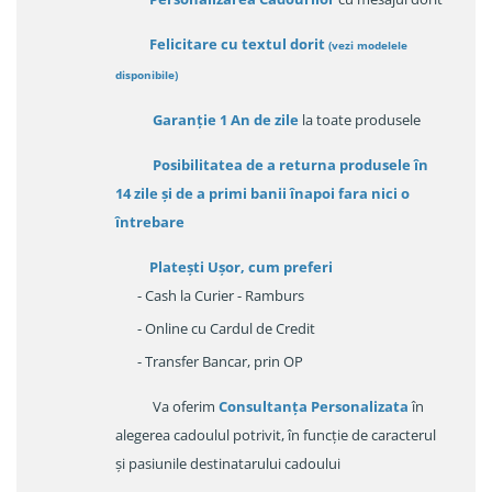
Felicitare cu textul dorit
(
vezi modelele
disponibile
)
Garanție
1 An de zile
la toate produsele
Posibilitatea de a returna produsele în
14 zile
și de a primi
banii înapoi fara nici o
întrebare
Platești Ușor
, cum preferi
- Cash la Curier - Ramburs
- Online cu Cardul de Credit
- Transfer Bancar, prin OP
Va oferim
Consultanța Personalizata
în
alegerea cadoulul potrivit, în funcție de caracterul
și pasiunile destinatarului cadoului