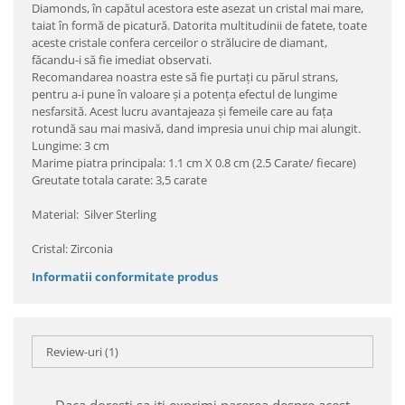
Diamonds, în capătul acestora este asezat un cristal mai mare,
taiat în formă de picatură. Datorita multitudinii de fatete, toate
aceste cristale confera cerceilor o strălucire de diamant,
făcandu-i să fie imediat observati.
Recomandarea noastra este să fie purtaţi cu părul strans,
pentru a-i pune în valoare şi a potenţa efectul de lungime
nesfarsită. Acest lucru avantajeaza şi femeile care au faţa
rotundă sau mai masivă, dand impresia unui chip mai alungit.
Lungime: 3 cm
Marime piatra principala: 1.1 cm X 0.8 cm (2.5 Carate/ fiecare)
Greutate totala carate: 3,5 carate
Material: Silver Sterling
Cristal: Zirconia
Informatii conformitate produs
Review-uri
(1)