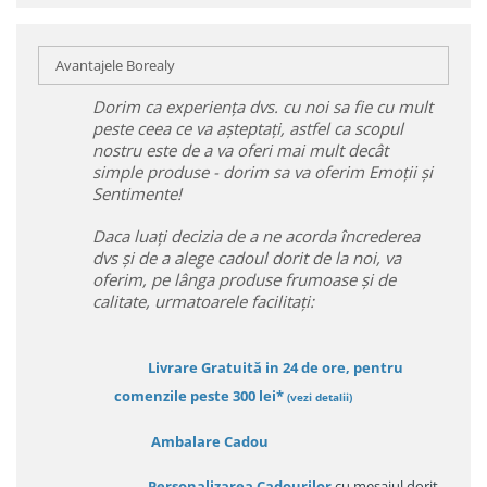
Avantajele Borealy
Dorim ca experiența dvs. cu noi sa fie cu mult
peste ceea ce va așteptați, astfel ca scopul
nostru este de a va oferi mai mult decât
simple produse - dorim sa va oferim Emoții și
Sentimente!
Daca luați decizia de a ne acorda încrederea
dvs și de a alege cadoul dorit de la noi, va
oferim, pe lânga produse frumoase și de
calitate, urmatoarele facilitați:
Livrare Gratuită in 24 de ore, pentru
comenzile peste 300 lei*
(vezi detalii)
Ambalare Cadou
Personalizarea Cadourilor
cu mesajul dorit