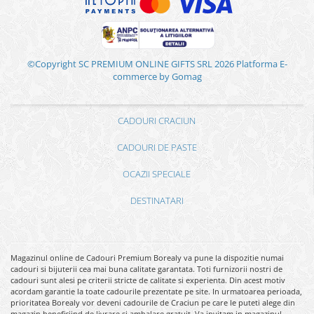
©Copyright SC PREMIUM ONLINE GIFTS SRL 2026
Platforma E-
commerce by Gomag
CADOURI CRACIUN
CADOURI DE PASTE
OCAZII SPECIALE
DESTINATARI
Magazinul online de Cadouri Premium Borealy va pune la dispozitie numai
cadouri si bijuterii cea mai buna calitate garantata. Toti furnizorii nostri de
cadouri sunt alesi pe criterii stricte de calitate si experienta. Din acest motiv
acordam garantie la toate cadourile prezentate pe site. In urmatoarea perioada,
prioritatea Borealy vor deveni cadourile de Craciun pe care le puteti alege din
magazin beneficiind de livrare si ambalare gratuit. Va invitam in magazinul