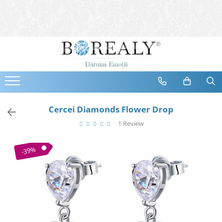
Bijuterii
Tipuri
Inele
Cercei
Bratari
Coliere
Cercei Diamonds Flower Drop
Seturi
1 Review
Brose
Tiare
-39%
Destinatari
Bijuterii Femei
Bijuterii Copii
Bijuterii Mirese
Selectii