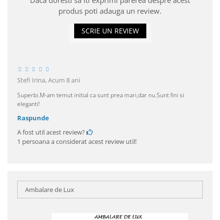
Daca doresti sa iti exprimi parerea despre acest
produs poti adauga un review.
SCRIE UN REVIEW
Stefi Irina,
Acum 8 ani
Superbi.M-am temut initial ca sunt prea mari,dar nu.Sunt fini si
eleganti!
Raspunde
A fost util acest review?
1 persoana a considerat acest review util!
Ambalare de Lux