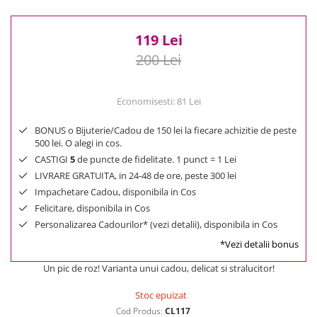
Reduceri
Cele mai noi
119 Lei
Cele mai vandute
200 Lei
Cele mai votate
Cu video
Pret
Economisesti:
81
Lei
0 Lei - 100 Lei
BONUS o Bijuterie/Cadou de 150 lei la fiecare achizitie de peste
100 Lei - 200 Lei
500 lei. O alegi in cos.
200 Lei - 300 Lei
CASTIGI
5
de puncte de fidelitate. 1 punct = 1 Lei
LIVRARE GRATUITA, in 24-48 de ore, peste 300 lei
300 Lei - 500 Lei
Impachetare Cadou, disponibila in Cos
500 Lei - 1000 Lei
Felicitare, disponibila in Cos
1000 Lei +
Personalizarea Cadourilor* (vezi detalii), disponibila in Cos
*Vezi detalii bonus
Un pic de roz! Varianta unui cadou, delicat si stralucitor!
Stoc epuizat
Cod Produs:
CL117