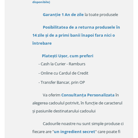
disponibile
)
Garanție
1 An de zile
la toate produsele
Posibilitatea de a returna produsele în
14 zile
și de a primi
banii înapoi fara nici o
întrebare
Platești Ușor
, cum preferi
- Cash la Curier - Ramburs
- Online cu Cardul de Credit
- Transfer Bancar, prin OP
Va oferim
Consultanța Personalizata
în
alegerea cadoulul potrivit, în funcție de caracterul
și pasiunile destinatarului cadoului
Cadourile noastre nu sunt simple produse ci
fiecare are "
un ingredient secret
" care poate fi