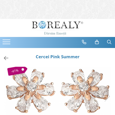
Bijuterii
Tipuri
Inele
Cercei
Bratari
Coliere
Cercei Pink Summer
Seturi
Brose
-41%
Tiare
Destinatari
Bijuterii Femei
Bijuterii Copii
Bijuterii Mirese
Selectii