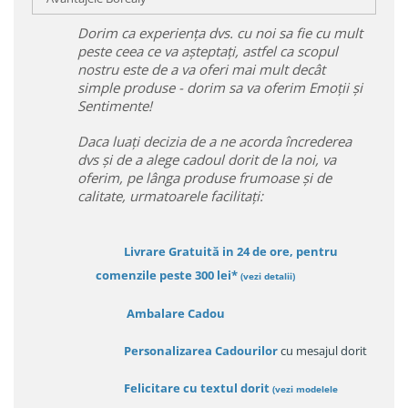
Dorim ca experiența dvs. cu noi sa fie cu mult
peste ceea ce va așteptați, astfel ca scopul
nostru este de a va oferi mai mult decât
simple produse - dorim sa va oferim Emoții și
Sentimente!
Daca luați decizia de a ne acorda încrederea
dvs și de a alege cadoul dorit de la noi, va
oferim, pe lânga produse frumoase și de
calitate, urmatoarele facilitați:
Livrare Gratuită in 24 de ore, pentru
comenzile peste 300 lei*
(vezi detalii)
Ambalare Cadou
Personalizarea Cadourilor
cu mesajul dorit
Felicitare cu textul dorit
(
vezi modelele