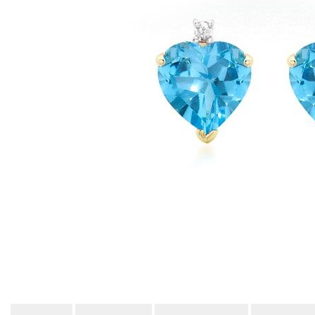
Bijuterii Mirese
Selectii
Reduceri
Cele mai noi
Cele mai vandute
Cele mai votate
Cu video
Pret
0 Lei - 100 Lei
100 Lei - 200 Lei
200 Lei - 300 Lei
300 Lei - 500 Lei
500 Lei - 1000 Lei
1000 Lei +