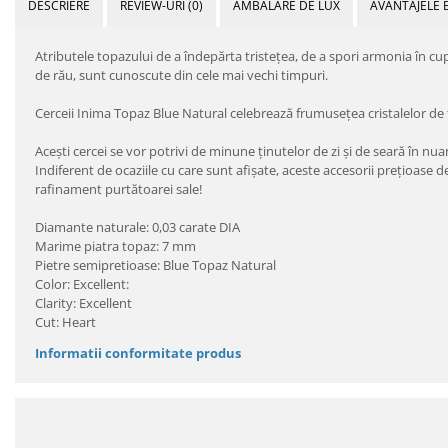
DESCRIERE
REVIEW-URI
(0)
AMBALARE DE LUX
AVANTAJELE 
Atributele topazului de a îndepărta tristeţea, de a spori armonia în cup
de rău, sunt cunoscute din cele mai vechi timpuri.
Cerceii Inima Topaz Blue Natural celebrează frumuseţea cristalelor de t
Aceşti cercei se vor potrivi de minune ţinutelor de zi şi de seară în nua
Indiferent de ocaziile cu care sunt afişate, aceste accesorii preţioase
rafinament purtătoarei sale!
Diamante naturale: 0,03 carate DIA
Marime piatra topaz: 7 mm
Pietre semipretioase: Blue Topaz Natural
Color: Excellent:
Clarity: Excellent
Cut: Heart
Informatii conformitate produs