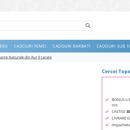
ERII
CADOURI FEMEI
CADOURI BARBATI
CADOURI SUB 10
ante Naturale din Aur 9 carate
Cercei Topa
BONUS o Bij
cos.
CASTIGI
3
LIVRARE GR
Impachetar