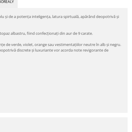
BOREALY
lu şi de a potenţa inteligenţa, latura spirtuală, apărând deopotrivă şi
opaz albastru, fiind confecţionaţi din aur de 9 carate.
nţe de verde, violet, orange sau vestimentaţiilor neutre în alb şi negru.
 deopotrivă discrete şi luxuriante vor acorda note revigorante de