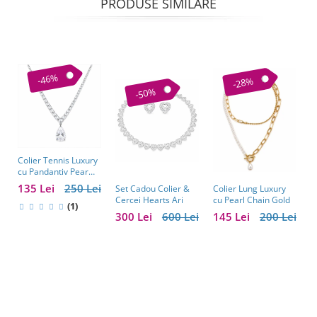
PRODUSE SIMILARE
-46%
-28%
-50%
Colier Tennis Luxury
C
cu Pandantiv Pear
–
Cut – Eleganță
c
135 Lei
250 Lei
1
Colier Lung Luxury
Set Cadou Colier &
Atemporală
cu Pearl Chain Gold
Cercei Hearts Ari
(1)
145 Lei
200 Lei
300 Lei
600 Lei