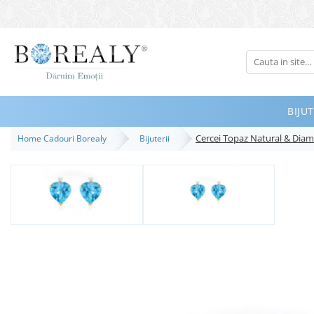
Bijuterii
Tipuri
Inele
BIJUT
Cercei
Cercei Topaz Natural & Diam
Home Cadouri Borealy
Bijuterii
Bratari
Coliere
Seturi
Brose
Tiare
Destinatari
Bijuterii Femei
Bijuterii Copii