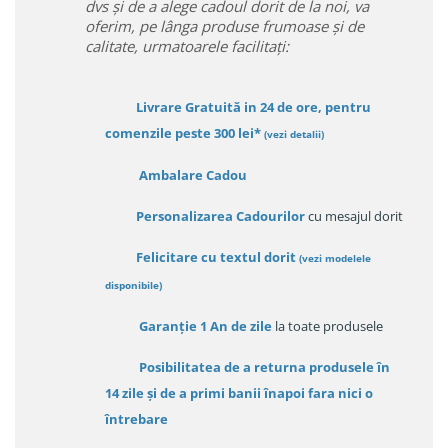
dvs și de a alege cadoul dorit de la noi, va
oferim, pe lânga produse frumoase și de
calitate, urmatoarele facilitați:
Livrare Gratuită in 24 de ore, pentru
comenzile peste 300 lei*
(vezi detalii)
Ambalare Cadou
Personalizarea Cadourilor
cu mesajul dorit
Felicitare cu textul dorit
(
vezi modelele
disponibile
)
Garanție
1 An de zile
la toate produsele
Posibilitatea de a returna produsele în
14 zile
și de a primi
banii înapoi fara nici o
întrebare