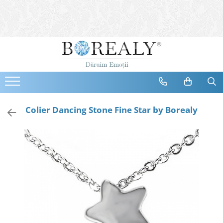
Bijuterii
Tipuri
Inele
Cercei
Bratari
Coliere
Colier Dancing Stone Fine Star by Borealy
Seturi
Brose
Tiare
Destinatari
Bijuterii Femei
Bijuterii Copii
Bijuterii Mirese
Selectii