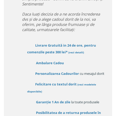
Sentimente!
Daca luați decizia de a ne acorda încrederea
dvs și de a alege cadoul dorit de la noi, va
oferim, pe lânga produse frumoase și de
calitate, urmatoarele facilitați:
Livrare Gratuită in 24 de ore, pentru
comenzile peste 300 lei*
(vezi detalii)
Ambalare Cadou
Personalizarea Cadourilor
cu mesajul dorit
Felicitare cu textul dorit
(
vezi modelele
disponibile
)
Garanție
1 An de zile
la toate produsele
Posibilitatea de a returna produsele în