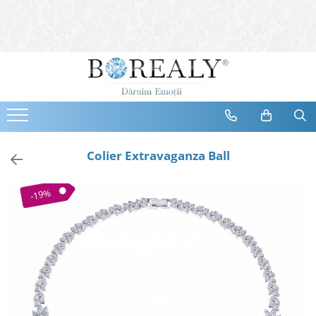
Bijuterii
Tipuri
Inele
Cercei
Bratari
Coliere
Colier Extravaganza Ball
Seturi
Brose
-19%
Tiare
Destinatari
Bijuterii Femei
Bijuterii Copii
Bijuterii Mirese
Selectii