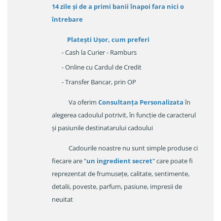
14 zile
și de a primi
banii înapoi fara nici o
întrebare
Platești Ușor
, cum preferi
- Cash la Curier - Ramburs
- Online cu Cardul de Credit
- Transfer Bancar, prin OP
Va oferim
Consultanța Personalizata
în
alegerea cadoulul potrivit, în funcție de caracterul
și pasiunile destinatarului cadoului
Cadourile noastre nu sunt simple produse ci
fiecare are "
un ingredient secret
" care poate fi
reprezentat de frumusețe, calitate, sentimente,
detalii, poveste, parfum, pasiune, impresii de
neuitat