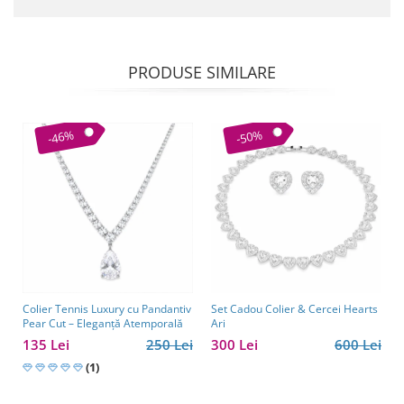
PRODUSE SIMILARE
-46%
-50%
Colier Tennis Luxury cu Pandantiv
Set Cadou Colier & Cercei Hearts
Pear Cut – Eleganță Atemporală
Ari
135 Lei
250 Lei
300 Lei
600 Lei
(1)