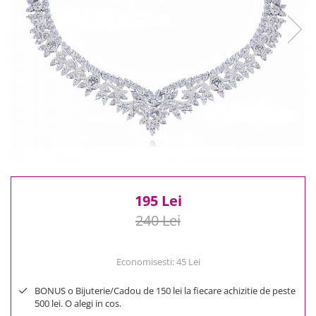
Reduceri
Cele mai noi
Cele mai vandute
Cele mai votate
Cu video
Pret
0 Lei - 100 Lei
100 Lei - 200 Lei
200 Lei - 300 Lei
300 Lei - 500 Lei
500 Lei - 1000 Lei
195 Lei
1000 Lei +
240 Lei
Economisesti:
45
Lei
BONUS o Bijuterie/Cadou de 150 lei la fiecare achizitie de peste
500 lei. O alegi in cos.