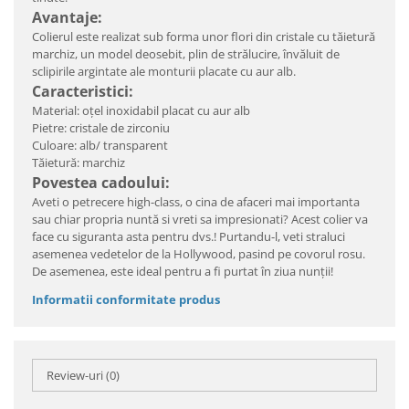
Avantaje:
Colierul este realizat sub forma unor flori din cristale cu tăietură
marchiz, un model deosebit, plin de strălucire, învăluit de
sclipirile argintate ale monturii placate cu aur alb.
Caracteristici:
Material: oțel inoxidabil placat cu aur alb
Pietre: cristale de zirconiu
Culoare: alb/ transparent
Tăietură: marchiz
Povestea cadoului:
Aveti o petrecere high-class, o cina de afaceri mai importanta
sau chiar propria nuntă si vreti sa impresionati? Acest colier va
face cu siguranta asta pentru dvs.! Purtandu-l, veti straluci
asemenea vedetelor de la Hollywood, pasind pe covorul rosu.
De asemenea, este ideal pentru a fi purtat în ziua nunții!
Informatii conformitate produs
Review-uri
(0)