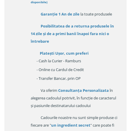
disponibile
)
Garanție
1 An de zile
la toate produsele
Posibilitatea de a returna produsele în
14 zile
și de a primi
banii înapoi fara nici o
întrebare
Platești Ușor
, cum preferi
- Cash la Curier - Ramburs
- Online cu Cardul de Credit
- Transfer Bancar, prin OP
Va oferim
Consultanța Personalizata
în
alegerea cadoulul potrivit, în funcție de caracterul
și pasiunile destinatarului cadoului
Cadourile noastre nu sunt simple produse ci
fiecare are "
un ingredient secret
" care poate fi