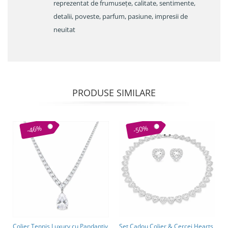
reprezentat de frumusețe, calitate, sentimente,
detalii, poveste, parfum, pasiune, impresii de
neuitat
PRODUSE SIMILARE
-46%
-50%
Colier Tennis Luxury cu Pandantiv
Set Cadou Colier & Cercei Hearts