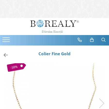
Bijuterii
Tipuri
Inele
Cercei
Bratari
Coliere
Colier Fine Gold
Seturi
Brose
-38%
Tiare
Destinatari
Bijuterii Femei
Bijuterii Copii
Bijuterii Mirese
Selectii