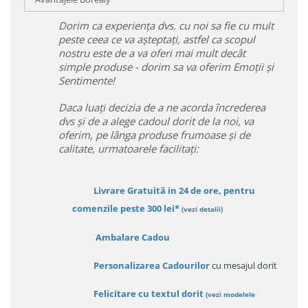
Dorim ca experiența dvs. cu noi sa fie cu mult
peste ceea ce va așteptați, astfel ca scopul
nostru este de a va oferi mai mult decât
simple produse - dorim sa va oferim Emoții și
Sentimente!
Daca luați decizia de a ne acorda încrederea
dvs și de a alege cadoul dorit de la noi, va
oferim, pe lânga produse frumoase și de
calitate, urmatoarele facilitați:
Livrare Gratuită in 24 de ore, pentru
comenzile peste 300 lei*
(vezi detalii)
Ambalare Cadou
Personalizarea Cadourilor
cu mesajul dorit
Felicitare cu textul dorit
(
vezi modelele