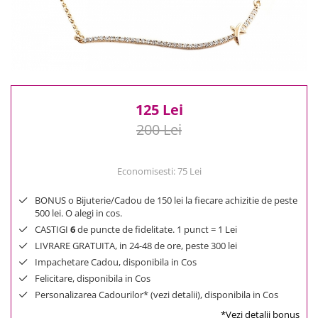
Reduceri
Cele mai noi
Cele mai vandute
Cele mai votate
Cu video
Pret
125 Lei
0 Lei - 100 Lei
200 Lei
100 Lei - 200 Lei
200 Lei - 300 Lei
Economisesti:
75
Lei
300 Lei - 500 Lei
500 Lei - 1000 Lei
BONUS o Bijuterie/Cadou de 150 lei la fiecare achizitie de peste
500 lei. O alegi in cos.
1000 Lei +
CASTIGI
6
de puncte de fidelitate. 1 punct = 1 Lei
LIVRARE GRATUITA, in 24-48 de ore, peste 300 lei
Impachetare Cadou, disponibila in Cos
Felicitare, disponibila in Cos
Personalizarea Cadourilor* (vezi detalii), disponibila in Cos
*Vezi detalii bonus