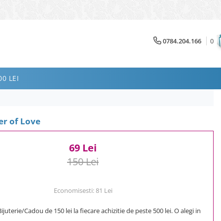
0784.204.166
0
0 LEI
er of Love
69 Lei
150 Lei
Economisesti:
81
Lei
uterie/Cadou de 150 lei la fiecare achizitie de peste 500 lei. O alegi in