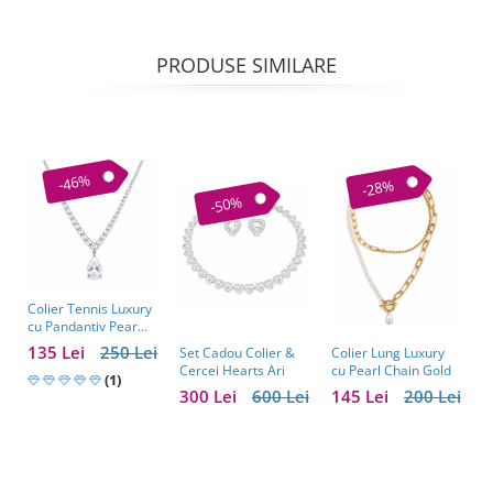
PRODUSE SIMILARE
-46%
-28%
-50%
Colier Tennis Luxury
C
cu Pandantiv Pear
–
Cut – Eleganță
c
135 Lei
250 Lei
1
Colier Lung Luxury
Set Cadou Colier &
Atemporală
cu Pearl Chain Gold
Cercei Hearts Ari
(1)
145 Lei
200 Lei
300 Lei
600 Lei