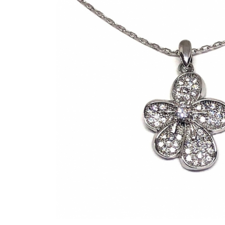
Bijuterii Mirese
Selectii
Reduceri
Cele mai noi
Cele mai vandute
Cele mai votate
Cu video
Pret
0 Lei - 100 Lei
100 Lei - 200 Lei
200 Lei - 300 Lei
300 Lei - 500 Lei
500 Lei - 1000 Lei
1000 Lei +