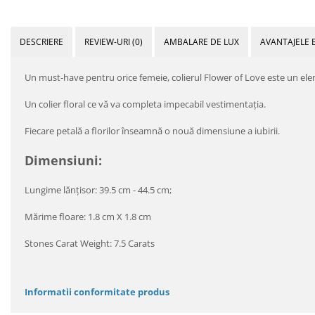
DESCRIERE
REVIEW-URI
(0)
AMBALARE DE LUX
AVANTAJELE 
Un must-have pentru orice femeie, colierul Flower of Love este un eleme
Un colier floral ce vă va completa impecabil vestimentația.
Fiecare petală a florilor înseamnă o nouă dimensiune a iubirii.
Dimensiuni:
Lungime lănţisor: 39.5 cm - 44.5 cm;
Mărime floare: 1.8 cm X 1.8 cm
Stones Carat Weight: 7.5 Carats
Informatii conformitate produs