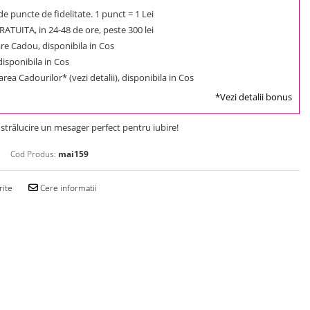
e puncte de fidelitate. 1 punct = 1 Lei
ATUITA, in 24-48 de ore, peste 300 lei
e Cadou, disponibila in Cos
 disponibila in Cos
rea Cadourilor* (vezi detalii), disponibila in Cos
*Vezi detalii bonus
e strălucire un mesager perfect pentru iubire!
Cod Produs:
mai159
rite
Cere informatii