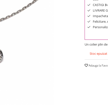
CASTIGI
3
d
LIVRARE GR
Impachetar
Felicitare,
Personaliza
Un colier plin d
Stoc epuizat
Adauga la Favo