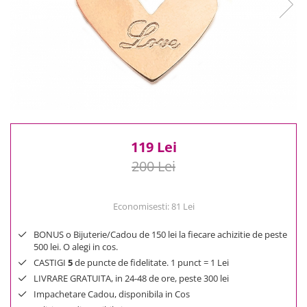
Reduceri
Cele mai noi
Cele mai vandute
Cele mai votate
Cu video
Pret
0 Lei - 100 Lei
100 Lei - 200 Lei
119 Lei
200 Lei - 300 Lei
200 Lei
300 Lei - 500 Lei
500 Lei - 1000 Lei
Economisesti:
81
Lei
1000 Lei +
BONUS o Bijuterie/Cadou de 150 lei la fiecare achizitie de peste
500 lei. O alegi in cos.
CASTIGI
5
de puncte de fidelitate. 1 punct = 1 Lei
LIVRARE GRATUITA, in 24-48 de ore, peste 300 lei
Impachetare Cadou, disponibila in Cos