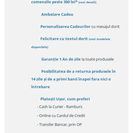
comenzile peste 300 lei*
(vezi detalii)
Ambalare Cadou
Personalizarea Cadourilor
cu mesajul dorit
Felicitare cu textul dorit
(
vezi modelele
disponibile
)
Garanție
1 An de zile
la toate produsele
Posibilitatea de a returna produsele în
14 zile
și de a primi
banii înapoi fara nici o
întrebare
Platești Ușor
, cum preferi
- Cash la Curier - Ramburs
- Online cu Cardul de Credit
- Transfer Bancar, prin OP