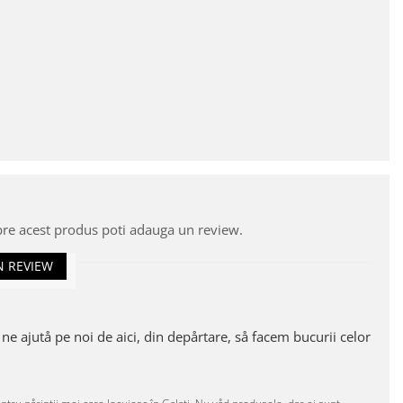
pre acest produs poti adauga un review.
N REVIEW
 ne ajutå pe noi de aici, din depårtare, så facem bucurii celor