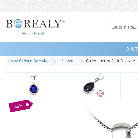
Bijuterii
Tipuri
Inele
BIJUT
Cercei
Colier Luxury Safir 3 carate
Home Cadouri Borealy
Bijuterii
Bratari
Coliere
Seturi
Brose
Tiare
-46%
Destinatari
Bijuterii Femei
Bijuterii Copii