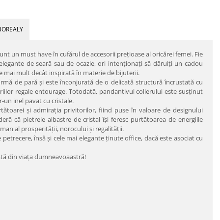
BOREALY
nt un must have în cufărul de accesorii preţioase al oricărei femei. Fie
 elegante de seară sau de ocazie, ori intenţionaţi să dăruiţi un cadou
 mai mult decât inspirată în materie de bijuterii.
 formă de pară şi este înconjurată de o delicată structură încrustată cu
riilor regale entourage. Totodată, pandantivul colierului este susţinut
tr-un inel pavat cu cristale.
tătoarei şi admiraţia privitorilor, fiind puse în valoare de designului
deră că pietrele albastre de cristal îşi feresc purtătoarea de energiile
an al prosperităţii, norocului şi regalităţii.
de petrecere, însă şi cele mai elegante ţinute office, dacă este asociat cu
inată din viaţa dumneavoaastră!