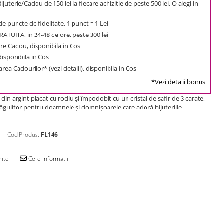
uterie/Cadou de 150 lei la fiecare achizitie de peste 500 lei. O alegi in
e puncte de fidelitate. 1 punct = 1 Lei
ATUITA, in 24-48 de ore, peste 300 lei
e Cadou, disponibila in Cos
 disponibila in Cos
rea Cadourilor* (vezi detalii), disponibila in Cos
*Vezi detalii bonus
din argint placat cu rodiu şi împodobit cu un cristal de safir de 3 carate,
gulitor pentru doamnele şi domnişoarele care adoră bijuteriile
Cod Produs:
FL146
rite
Cere informatii