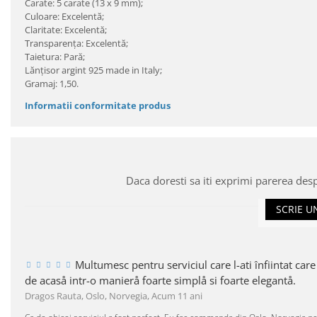
Carate: 5 carate (13 x 9 mm);
Culoare: Excelentă;
Claritate: Excelentă;
Transparenţa: Excelentă;
Taietura: Pară;
Lănţisor argint 925 made in Italy;
Gramaj: 1,50.
Informatii conformitate produs
Daca doresti sa iti exprimi parerea des
SCRIE U
Multumesc pentru serviciul care l-ati înfiintat care
de acaså intr-o manierå foarte simplå si foarte elegantå.
Dragos Rauta, Oslo, Norvegia,
Acum 11 ani