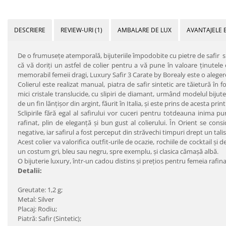
DESCRIERE
REVIEW-URI
(1)
AMBALARE DE LUX
AVANTAJELE 
De o frumuseţe atemporală, bijuteriile împodobite cu pietre de safir su
că vă doriţi un astfel de colier pentru a vă pune în valoare ţinutele
memorabil femeii dragi, Luxury Safir 3 Carate by Borealy este o alegere
Colierul este realizat manual, piatra de safir sintetic are tăietură în
mici cristale translucide, cu slipiri de diamant, urmând modelul bijute
de un fin lănţişor din argint, făurit în Italia, şi este prins de acesta prin
Sclipirile fără egal al safirului vor cuceri pentru totdeauna inima pur
rafinat, plin de eleganţă şi bun gust al colierului. În Orient se consi
negative, iar safirul a fost perceput din străvechi timpuri drept un talism
Acest colier va valorifica outfit-urile de ocazie, rochiile de cocktail şi 
un costum gri, bleu sau negru, spre exemplu, şi clasica cămaşă albă.
O bijuterie luxury, într-un cadou distins şi preţios pentru femeia raf
Detalii:
Greutate: 1,2 g;
Metal: Silver
Placaj: Rodiu;
Piatră: Safir (Sintetic);