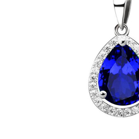
Bijuterii Mirese
Selectii
Reduceri
Cele mai noi
Cele mai vandute
Cele mai votate
Cu video
Pret
0 Lei - 100 Lei
100 Lei - 200 Lei
200 Lei - 300 Lei
300 Lei - 500 Lei
500 Lei - 1000 Lei
1000 Lei +