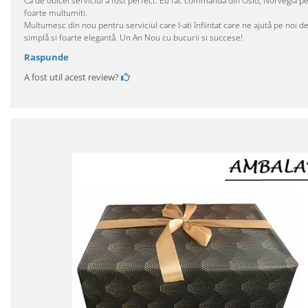
Ca de obicei serviciul a fost perfect. Eu fac commanda din Oslo, Norvegia pen
foarte multumiti.
Multumesc din nou pentru serviciul care l-ati înfiintat care ne ajutå pe noi d
simplå si foarte elegantå. Un An Nou cu bucurii si succese!
Raspunde
A fost util acest review?