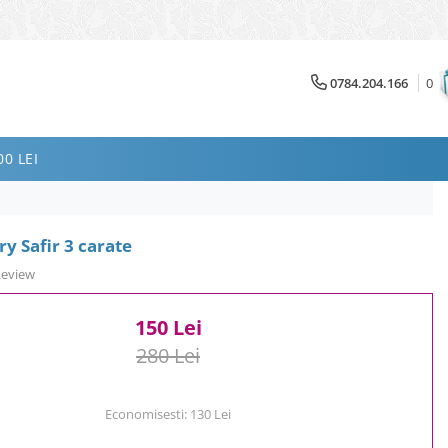
0784.204.166
0
0 LEI
ry Safir 3 carate
Review
150 Lei
280 Lei
Economisesti:
130
Lei