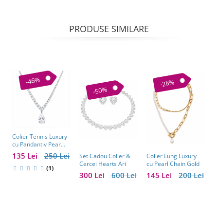
PRODUSE SIMILARE
-46%
-28%
-50%
Colier Tennis Luxury
C
cu Pandantiv Pear
–
Cut – Eleganță
c
135 Lei
250 Lei
1
Colier Lung Luxury
Set Cadou Colier &
Atemporală
cu Pearl Chain Gold
Cercei Hearts Ari
(1)
145 Lei
200 Lei
300 Lei
600 Lei