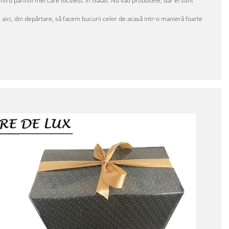
tru pårintii mei care locuiesc în Galati. Nu våd produsele, dar ei sunt
e aici, din depårtare, så facem bucurii celor de acaså intr-o manierå foarte