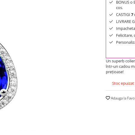
BONUS o Bij
cos.
CASTIGI
7
d
LIVRARE GR
Impachetar
Felicitare,
Personaliza
Un superb colier 
într-un cadou mă
preţioase!
Stoc epuizat
Adauga la Favo