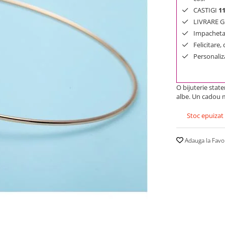
CASTIGI
1
LIVRARE GR
Impachetar
Felicitare,
Personaliza
O bijuterie stat
albe. Un cadou 
Stoc epuizat
Adauga la Favo