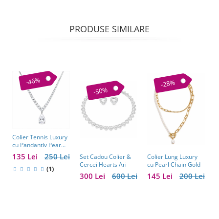
PRODUSE SIMILARE
-46%
-28%
-50%
Colier Tennis Luxury
C
cu Pandantiv Pear
–
Cut – Eleganță
c
135 Lei
250 Lei
1
Colier Lung Luxury
Set Cadou Colier &
Atemporală
cu Pearl Chain Gold
Cercei Hearts Ari
(1)
145 Lei
200 Lei
300 Lei
600 Lei