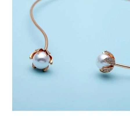
Bijuterii Mirese
Selectii
Reduceri
Cele mai noi
Cele mai vandute
Cele mai votate
Cu video
Pret
0 Lei - 100 Lei
100 Lei - 200 Lei
200 Lei - 300 Lei
300 Lei - 500 Lei
500 Lei - 1000 Lei
1000 Lei +