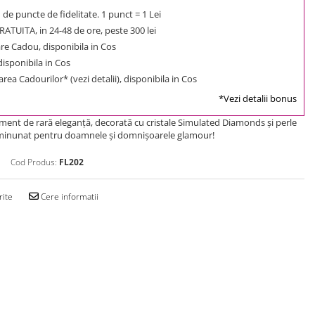
1
de puncte de fidelitate. 1 punct = 1 Lei
ATUITA, in 24-48 de ore, peste 300 lei
e Cadou, disponibila in Cos
 disponibila in Cos
rea Cadourilor* (vezi detalii), disponibila in Cos
*Vezi detalii bonus
ement de rară eleganţă, decorată cu cristale Simulated Diamonds şi perle
minunat pentru doamnele şi domnişoarele glamour!
Cod Produs:
FL202
rite
Cere informatii