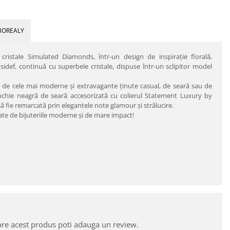
BOREALY
ristale Simulated Diamonds, într-un design de inspiraţie florală,
e sidef, continuă cu superbele cristale, dispuse într-un sclipitor model
i de cele mai moderne şi extravagante ţinute casual, de seară sau de
rochie neagră de seară accesorizată cu colierul Statement Luxury by
să fie remarcată prin elegantele note glamour şi strălucire.
te de bijuteriile moderne şi de mare impact!
pre acest produs poti adauga un review.