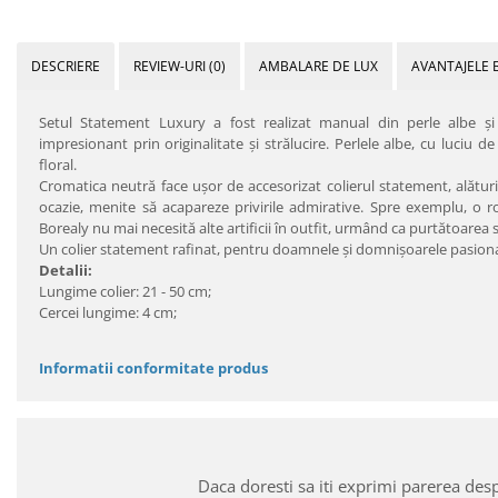
DESCRIERE
REVIEW-URI
(0)
AMBALARE DE LUX
AVANTAJELE 
Setul Statement Luxury a fost realizat manual din perle albe şi c
impresionant prin originalitate şi strălucire. Perlele albe, cu luciu d
floral.
Cromatica neutră face uşor de accesorizat colierul statement, alătur
ocazie, menite să acapareze privirile admirative. Spre exemplu, o 
Borealy nu mai necesită alte artificii în outfit, urmând ca purtătoarea 
Un colier statement rafinat, pentru doamnele şi domnişoarele pasiona
Detalii:
Lungime colier: 21 - 50 cm;
Cercei lungime: 4 cm;
Informatii conformitate produs
Daca doresti sa iti exprimi parerea des