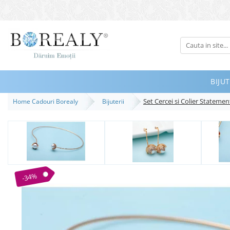
Bijuterii
Tipuri
Inele
BIJUT
Cercei
Set Cercei si Colier Stateme
Home Cadouri Borealy
Bijuterii
Bratari
Coliere
Seturi
Brose
Tiare
-34%
Destinatari
Bijuterii Femei
Bijuterii Copii