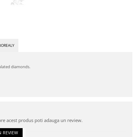
BOREALY
mulated diamonds.
pre acest produs poti adauga un review.
N REVIEW