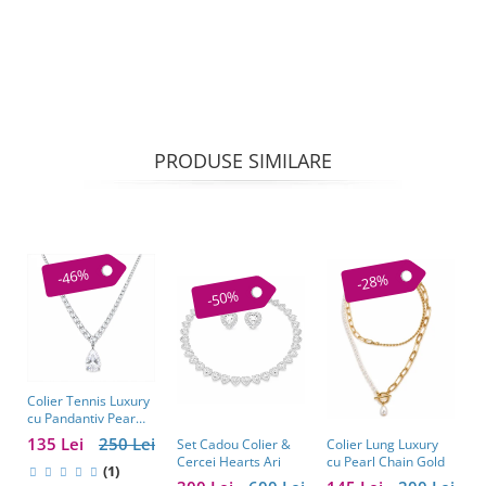
PRODUSE SIMILARE
-46%
-28%
-50%
Colier Tennis Luxury
C
cu Pandantiv Pear
–
Cut – Eleganță
c
135 Lei
250 Lei
1
Colier Lung Luxury
Set Cadou Colier &
Atemporală
cu Pearl Chain Gold
Cercei Hearts Ari
(1)