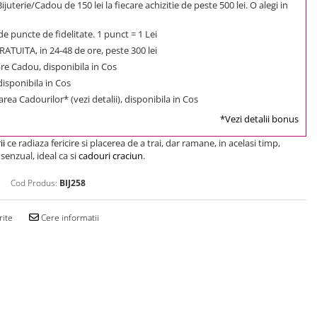
uterie/Cadou de 150 lei la fiecare achizitie de peste 500 lei. O alegi in
e puncte de fidelitate. 1 punct = 1 Lei
ATUITA, in 24-48 de ore, peste 300 lei
e Cadou, disponibila in Cos
 disponibila in Cos
rea Cadourilor* (vezi detalii), disponibila in Cos
*Vezi detalii bonus
ii
ce radiaza fericire si placerea de a trai, dar ramane, in acelasi timp,
i senzual, ideal ca si
cadouri craciun
.
Cod Produs:
BIJ258
rite
Cere informatii