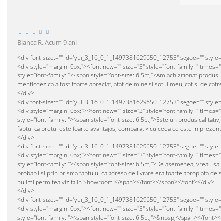
Bianca R,
Acum 9 ani
<div font-size:="" id="yui_3_16_0_1_1497381629650_12753" segoe="" style="c
<div style="margin: 0px;"><font new="" size="3" style="font-family: " times="
style="font-family: "><span style="font-size: 6.5pt;">Am achizitionat produsu
mentionez ca a fost foarte apreciat, atat de mine si sotul meu, cat si de cat
</div>
<div font-size:="" id="yui_3_16_0_1_1497381629650_12753" segoe="" style="c
<div style="margin: 0px;"><font new="" size="3" style="font-family: " times="
style="font-family: "><span style="font-size: 6.5pt;">Este un produs calitativ,
faptul ca pretul este foarte avantajos, comparativ cu ceea ce este in preze
</div>
<div font-size:="" id="yui_3_16_0_1_1497381629650_12753" segoe="" style="c
<div style="margin: 0px;"><font new="" size="3" style="font-family: " times="
style="font-family: "><span style="font-size: 6.5pt;">De asemenea, vreau sa m
probabil si prin prisma faptului ca adresa de livrare era foarte apropiata de
nu imi permitea vizita in Showroom.</span></font></span></font></div>
</div>
<div font-size:="" id="yui_3_16_0_1_1497381629650_12753" segoe="" style="c
<div style="margin: 0px;"><font new="" size="3" style="font-family: " times="
style="font-family: "><span style="font-size: 6.5pt;">&nbsp;</span></font>