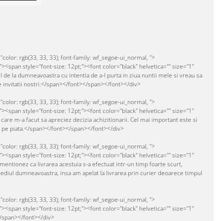
olor: rgb(33, 33, 33); font-family: wf_segoe-ui_normal, ">
"><span style="font-size: 12pt;"><font color="black" helvetica="" size="1"
l de la dumneavoastra cu intentia de a-l purta in ziua nuntii mele si vreau sa
re invitatii nostri.</span></font></span></font></div>
olor: rgb(33, 33, 33); font-family: wf_segoe-ui_normal, ">
"><span style="font-size: 12pt;"><font color="black" helvetica="" size="1"
 care m-a facut sa apreciez decizia achizitionarii. Cel mai important este si
nt pe piata.</span></font></span></font></div>
olor: rgb(33, 33, 33); font-family: wf_segoe-ui_normal, ">
"><span style="font-size: 12pt;"><font color="black" helvetica="" size="1"
entionez ca livrarea acestuia s-a efectuat intr-un timp foarte scurt,
 sediul dumneavoastra, insa am apelat la livrarea prin curier deoarece timpul
olor: rgb(33, 33, 33); font-family: wf_segoe-ui_normal, ">
"><span style="font-size: 12pt;"><font color="black" helvetica="" size="1"
</span></font></div>