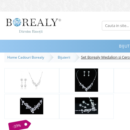
Bijuterii
Tipuri
Inele
BIJUT
Cercei
Set Borealy Medalion si Cerc
Home Cadouri Borealy
Bijuterii
Bratari
Coliere
Seturi
Brose
Tiare
Destinatari
Bijuterii Femei
Bijuterii Copii
-39%