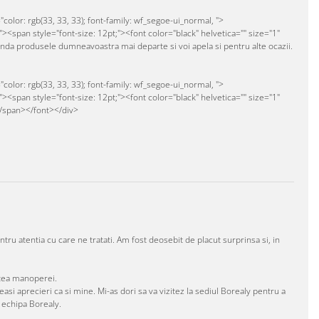
olor: rgb(33, 33, 33); font-family: wf_segoe-ui_normal, ">
"><span style="font-size: 12pt;"><font color="black" helvetica="" size="1"
anda produsele dumneavoastra mai departe si voi apela si pentru alte ocazii.
olor: rgb(33, 33, 33); font-family: wf_segoe-ui_normal, ">
"><span style="font-size: 12pt;"><font color="black" helvetica="" size="1"
</span></font></div>
ru atentia cu care ne tratati. Am fost deosebit de placut surprinsa si, in
tatea manoperei.
asi aprecieri ca si mine. Mi-as dori sa va vizitez la sediul Borealy pentru a
 echipa Borealy.