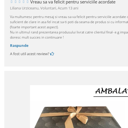
Vreau sa va felicit pentru serviciile acordate
Liliana Urziceanu, Voluntari,
Acum 13 ani
Va multumesc pentru mesaj si vreau sa va felicit pentru serviciile acordate de
suficient de clare in asa fel incat sa-ti poti da seama de produs si cu informat
(foarte important acest aspect).
Nu in ultimul rand prezentarea produsului livrat catre clientul final- e.g imp
doresc mult succes in continuare !
Raspunde
A fost util acest review?