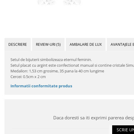
DESCRIERE
REVIEW-URI
(5)
AMBALARE DE LUX
AVANTAJELE 
Setul de bijuterii simbolizeaza eternul feminin.
Setul placat cu argint este confectionat manual si contine cristale Si
Medalion: 1,53 cm grosime, 35 pana la 40 cm lungime
Cercei: 0.5cm x 2 cm
Informatii conformitate produs
Daca doresti sa iti exprimi parerea des
SCRIE U