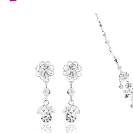
Bijuterii Mirese
Selectii
Reduceri
Cele mai noi
Cele mai vandute
Cele mai votate
Cu video
Pret
0 Lei - 100 Lei
100 Lei - 200 Lei
200 Lei - 300 Lei
300 Lei - 500 Lei
500 Lei - 1000 Lei
1000 Lei +