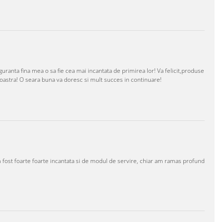
anta fina mea o sa fie cea mai incantata de primirea lor! Va felicit,produse
oastra! O seara buna va doresc si mult succes in continuare!
m fost foarte foarte incantata si de modul de servire, chiar am ramas profund