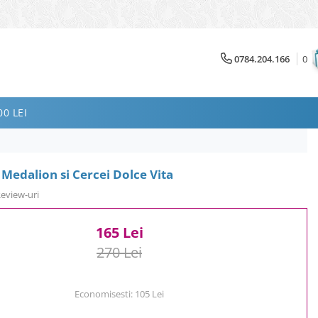
0784.204.166
0
0 LEI
 Medalion si Cercei Dolce Vita
Review-uri
165 Lei
270 Lei
Economisesti:
105
Lei