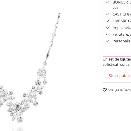
BONUS o Bij
cos.
CASTIGI
8
d
LIVRARE GR
Impachetar
Felicitare,
Personaliza
Un set de
bijuter
sofisticat, soft s
Stoc epuizat
Adauga la Favo