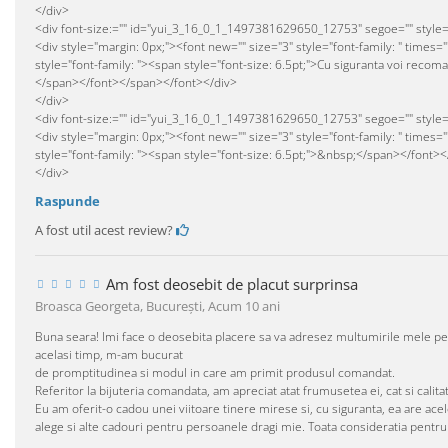
</div>
<div font-size:="" id="yui_3_16_0_1_1497381629650_12753" segoe="" style="c
<div style="margin: 0px;"><font new="" size="3" style="font-family: " times="
style="font-family: "><span style="font-size: 6.5pt;">Cu siguranta voi recom
</span></font></span></font></div>
</div>
<div font-size:="" id="yui_3_16_0_1_1497381629650_12753" segoe="" style="c
<div style="margin: 0px;"><font new="" size="3" style="font-family: " times="
style="font-family: "><span style="font-size: 6.5pt;">&nbsp;</span></font>
</div>
Raspunde
A fost util acest review?
Am fost deosebit de placut surprinsa
Broasca Georgeta, Bucureşti,
Acum 10 ani
Buna seara! Imi face o deosebita placere sa va adresez multumirile mele pent
acelasi timp, m-am bucurat
de promptitudinea si modul in care am primit produsul comandat.
Referitor la bijuteria comandata, am apreciat atat frumusetea ei, cat si cali
Eu am oferit-o cadou unei viitoare tinere mirese si, cu siguranta, ea are acele
alege si alte cadouri pentru persoanele dragi mie. Toata consideratia pentru