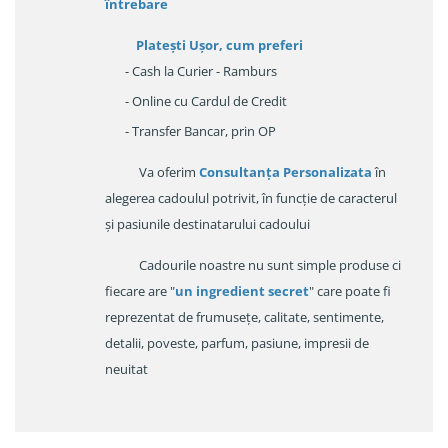
întrebare
Platești Ușor
, cum preferi
- Cash la Curier - Ramburs
- Online cu Cardul de Credit
- Transfer Bancar, prin OP
Va oferim
Consultanța Personalizata
în
alegerea cadoulul potrivit, în funcție de caracterul
și pasiunile destinatarului cadoului
Cadourile noastre nu sunt simple produse ci
fiecare are "
un ingredient secret
" care poate fi
reprezentat de frumusețe, calitate, sentimente,
detalii, poveste, parfum, pasiune, impresii de
neuitat