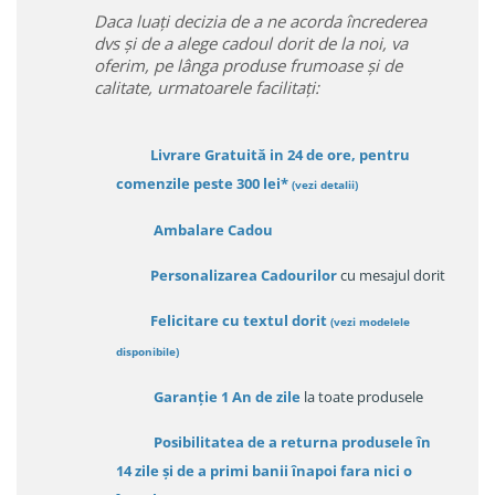
Daca luați decizia de a ne acorda încrederea
dvs și de a alege cadoul dorit de la noi, va
oferim, pe lânga produse frumoase și de
calitate, urmatoarele facilitați:
Livrare Gratuită in 24 de ore, pentru
comenzile peste 300 lei*
(vezi detalii)
Ambalare Cadou
Personalizarea Cadourilor
cu mesajul dorit
Felicitare cu textul dorit
(
vezi modelele
disponibile
)
Garanție
1 An de zile
la toate produsele
Posibilitatea de a returna produsele în
14 zile
și de a primi
banii înapoi fara nici o