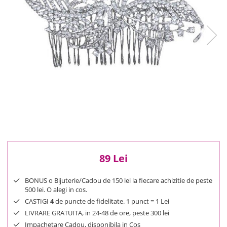
Reduceri
Cele mai noi
Cele mai vandute
Cele mai votate
Cu video
Pret
0 Lei - 100 Lei
100 Lei - 200 Lei
200 Lei - 300 Lei
300 Lei - 500 Lei
500 Lei - 1000 Lei
1000 Lei +
89 Lei
BONUS o Bijuterie/Cadou de 150 lei la fiecare achizitie de peste
500 lei. O alegi in cos.
CASTIGI
4
de puncte de fidelitate. 1 punct = 1 Lei
LIVRARE GRATUITA, in 24-48 de ore, peste 300 lei
Impachetare Cadou, disponibila in Cos