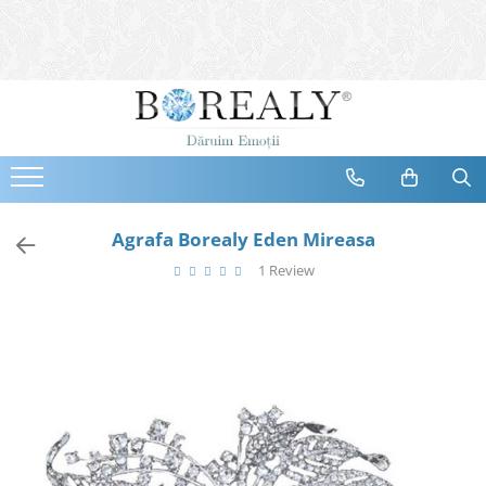
Bijuterii
Tipuri
Inele
Cercei
Bratari
Coliere
Agrafa Borealy Eden Mireasa
Seturi
1 Review
Brose
Tiare
Destinatari
Bijuterii Femei
Bijuterii Copii
Bijuterii Mirese
Selectii