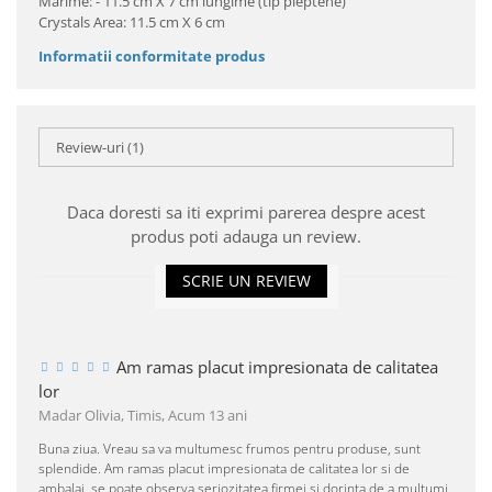
Marime: - 11.5 cm X 7 cm lungime (tip pieptene)
Crystals Area: 11.5 cm X 6 cm
Informatii conformitate produs
Review-uri
(1)
Daca doresti sa iti exprimi parerea despre acest
produs poti adauga un review.
SCRIE UN REVIEW
Am ramas placut impresionata de calitatea
lor
Madar Olivia, Timis,
Acum 13 ani
Buna ziua. Vreau sa va multumesc frumos pentru produse, sunt
splendide. Am ramas placut impresionata de calitatea lor si de
ambalaj, se poate observa seriozitatea firmei si dorinta de a multumi