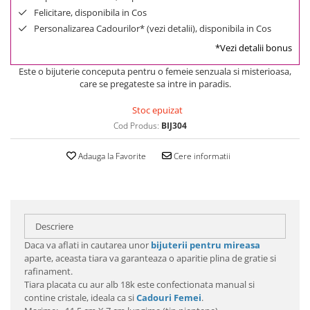
Felicitare, disponibila in Cos
Personalizarea Cadourilor* (vezi detalii), disponibila in Cos
*Vezi detalii bonus
Este o bijuterie conceputa pentru o femeie senzuala si misterioasa,
care se pregateste sa intre in paradis.
Stoc epuizat
Cod Produs:
BIJ304
Adauga la Favorite
Cere informatii
Descriere
Daca va aflati in cautarea unor
bijuterii pentru mireasa
aparte, aceasta tiara va garanteaza o aparitie plina de gratie si
rafinament.
Tiara placata cu aur alb 18k este confectionata manual si
contine cristale, ideala ca si
Cadouri Femei
.