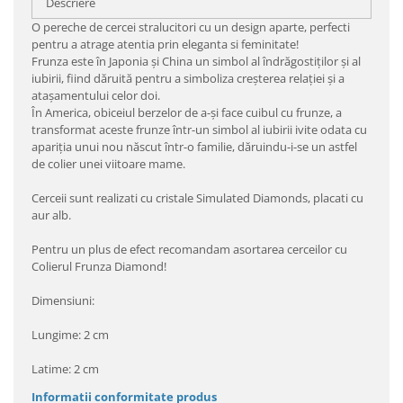
Descriere
O pereche de cercei stralucitori cu un design aparte, perfecti
pentru a atrage atentia prin eleganta si feminitate!
Frunza este în Japonia și China un simbol al îndrăgostiților și al
iubirii, fiind dăruită pentru a simboliza creșterea relației și a
atașamentului celor doi.
În America, obiceiul berzelor de a-și face cuibul cu frunze, a
transformat aceste frunze într-un simbol al iubirii ivite odata cu
apariția unui nou născut într-o familie, dăruindu-i-se un astfel
de colier unei viitoare mame.
Cerceii sunt realizati cu cristale Simulated Diamonds, placati cu
aur alb.
Pentru un plus de efect recomandam asortarea cerceilor cu
Colierul Frunza Diamond!
Dimensiuni:
Lungime: 2 cm
Latime: 2 cm
Informatii conformitate produs