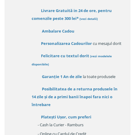
Livrare Gratuită in 24 de ore, pentru
comenzile peste 300 lei*
(vezi detalii)
Ambalare Cadou
Personalizarea Cadourilor
cu mesajul dorit
Felicitare cu textul dorit
(
vezi modelele
disponibile
)
Garanție
1 An de zile
la toate produsele
Posibilitatea de a returna produsele în
14 zile
și de a primi
banii înapoi fara nici o
întrebare
Platești Ușor
, cum preferi
- Cash la Curier - Ramburs
- Online cu Cardul de Credit