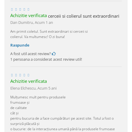
Achizitie verificata
cerceii si colierul sunt extraordinari
Dan Dumitru,
Acum 1 an
Am primit coletul. Sunt extraordinari si cerceii si
colierul. Va multumesc! O zi buna!
Raspunde
A fost util acest review?
1 persoana a considerat acest review util!
Achizitie verificata
Elena Elchescu,
Acum 5 ani
Mulțumesc mult pentru produsele
frumoase și
de calitate
cât și
pentru bucuria de a face cumpărături pe acest site. Totul a fost o
surpriză plăcută și
o bucurie: de la interacțiunea umană până la produsele frumoase