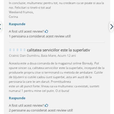
In concluzie, multumesc pentru tot, nu credeam ca se poate si asa la
noi. Felicitari si tineti-o tot asa!
Weekend frumos,
Corina
Raspunde
A fost util acest review?
1 persoana a considerat acest review util!
calitatea serviciilor este la superlativ
Crainic Dan Dumitru, Baia Mare,
Acum 12 ani
Aceasta este a doua comanda de la magazinul online Borealy. Pot
spune sincer ca, calitatea serviciilor este la superlativ, incepand de la
produsele propriu zise si terminand cu metoda de ambalare. Cutiile
de bijuterii si cutiile cadou sunt superbe, asta am auzit de la
persoana la care le-am daruit. Promtitudinea
este un alt punct forte. Vreau sa va multumesc ca existati, sunteti
numarul 1 pentru mine cel putin. O zi buna!
Raspunde
A fost util acest review?
2 persoane au considerat acest review util!