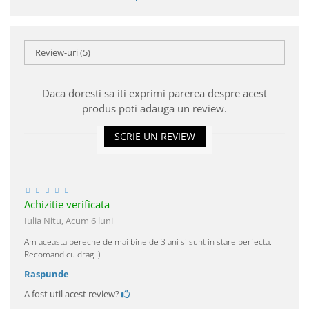
Review-uri
(5)
Daca doresti sa iti exprimi parerea despre acest
produs poti adauga un review.
SCRIE UN REVIEW
Achizitie verificata
Iulia Nitu,
Acum 6 luni
Am aceasta pereche de mai bine de 3 ani si sunt in stare perfecta.
Recomand cu drag :)
Raspunde
A fost util acest review?