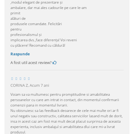
,modul elegant de prezentare și
ambalare, dar mai ales cadourile pe care le-am
primit
alături de
produsele comandate. Felicitări
pentru
profesionalismul și
implicarea dvs.,face diferența! Voi reveni
cu plăcere! Recomand cu căldură!
Raspunde
A fost util acest review?
CORINA Z,
Acum 7 ani
Voiam sa va multumesc pentru promptitudine si amabilitatea
persoanelor cu care am intrat in contact, din momentul confirmarii
comenzii pana in momentul livrarii.
Nu obisnuiesc sa las feedback deoarece de cele mai multe ori ar fi
unul negativ sau constructiv, calitatea serviciilor lasand mult de dorit,
insa in acest caz am fost mai mult decat placut surprinsa de aceasta
experienta, inclusiv ambalajul si amabilitatea dlui care mi-a livrat
produsul.