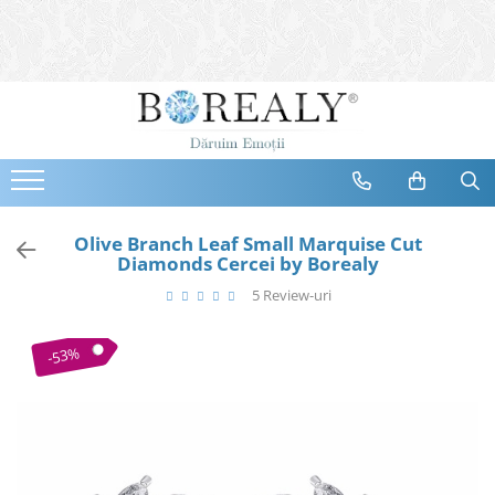
Bijuterii
Tipuri
Inele
Cercei
Bratari
Coliere
Olive Branch Leaf Small Marquise Cut
Diamonds Cercei by Borealy
Seturi
5 Review-uri
Brose
Tiare
-53%
Destinatari
Bijuterii Femei
Bijuterii Copii
Bijuterii Mirese
Selectii