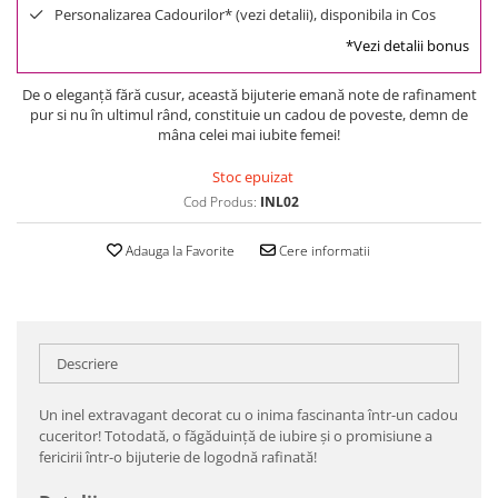
Personalizarea Cadourilor* (vezi detalii), disponibila in Cos
*Vezi detalii bonus
De o eleganţă fără cusur, această bijuterie emană note de rafinament
pur si nu în ultimul rând, constituie un cadou de poveste, demn de
mâna celei mai iubite femei!
Stoc epuizat
Cod Produs:
INL02
Adauga la Favorite
Cere informatii
Descriere
Un inel extravagant decorat cu o inima fascinanta într-un cadou
cuceritor! Totodată, o făgăduinţă de iubire şi o promisiune a
fericirii într-o bijuterie de logodnă rafinată!