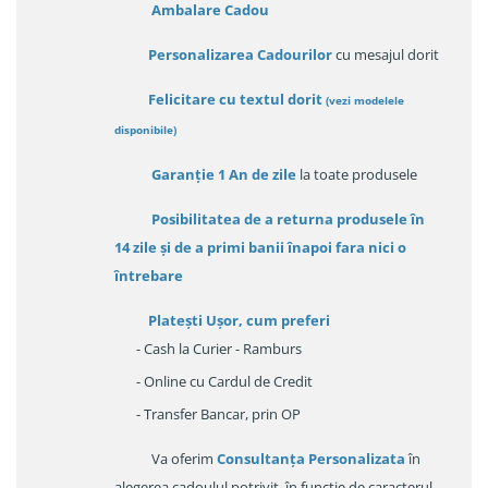
Ambalare Cadou
Personalizarea Cadourilor
cu mesajul dorit
Felicitare cu textul dorit
(
vezi modelele
disponibile
)
Garanție
1 An de zile
la toate produsele
Posibilitatea de a returna produsele în
14 zile
și de a primi
banii înapoi fara nici o
întrebare
Platești Ușor
, cum preferi
- Cash la Curier - Ramburs
- Online cu Cardul de Credit
- Transfer Bancar, prin OP
Va oferim
Consultanța Personalizata
în
alegerea cadoulul potrivit, în funcție de caracterul