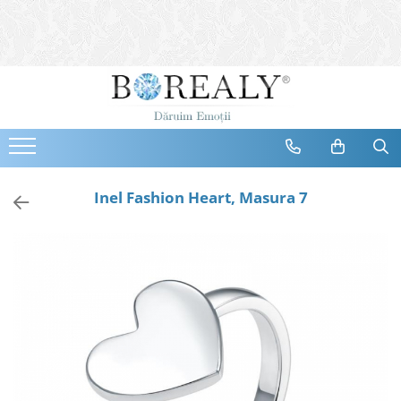
Bijuterii
Tipuri
Inele
Cercei
Bratari
Coliere
Inel Fashion Heart, Masura 7
Seturi
Brose
Tiare
Destinatari
Bijuterii Femei
Bijuterii Copii
Bijuterii Mirese
Selectii