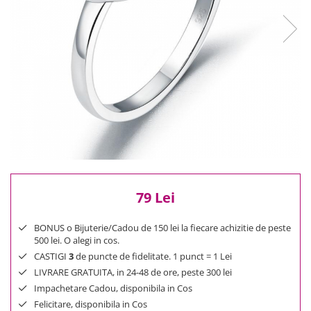
Reduceri
Cele mai noi
Cele mai vandute
Cele mai votate
Cu video
Pret
0 Lei - 100 Lei
100 Lei - 200 Lei
200 Lei - 300 Lei
300 Lei - 500 Lei
500 Lei - 1000 Lei
79 Lei
1000 Lei +
BONUS o Bijuterie/Cadou de 150 lei la fiecare achizitie de peste
500 lei. O alegi in cos.
CASTIGI
3
de puncte de fidelitate. 1 punct = 1 Lei
LIVRARE GRATUITA, in 24-48 de ore, peste 300 lei
Impachetare Cadou, disponibila in Cos
Felicitare, disponibila in Cos