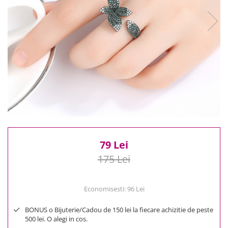
Reduceri
Cele mai noi
Cele mai vandute
Cele mai votate
Cu video
Pret
0 Lei - 100 Lei
100 Lei - 200 Lei
200 Lei - 300 Lei
300 Lei - 500 Lei
500 Lei - 1000 Lei
79 Lei
1000 Lei +
175 Lei
Economisesti:
96
Lei
BONUS o Bijuterie/Cadou de 150 lei la fiecare achizitie de peste
500 lei. O alegi in cos.