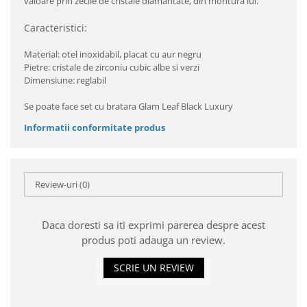
valoare prin zecile de cristale diamantate, din montura lui.
Caracteristici:
Material: otel inoxidabil, placat cu aur negru
Pietre: cristale de zirconiu cubic albe si verzi
Dimensiune: reglabil
Se poate face set cu bratara Glam Leaf Black Luxury
Informatii conformitate produs
Review-uri
(0)
Daca doresti sa iti exprimi parerea despre acest
produs poti adauga un review.
SCRIE UN REVIEW