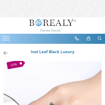
Bijuterii
Tipuri
Inele
Cercei
Bratari
Coliere
Inel Leaf Black Luxury
Seturi
Brose
-55%
Tiare
Destinatari
Bijuterii Femei
Bijuterii Copii
Bijuterii Mirese
Selectii