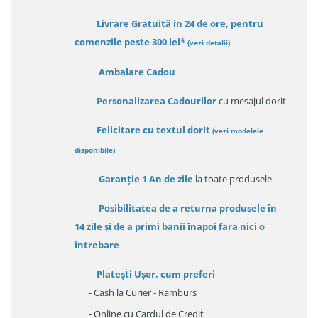
Livrare Gratuită in 24 de ore, pentru
comenzile peste 300 lei*
(vezi detalii)
Ambalare Cadou
Personalizarea Cadourilor
cu mesajul dorit
Felicitare cu textul dorit
(
vezi modelele
disponibile
)
Garanție
1 An de zile
la toate produsele
Posibilitatea de a returna produsele în
14 zile
și de a primi
banii înapoi fara nici o
întrebare
Platești Ușor
, cum preferi
- Cash la Curier - Ramburs
- Online cu Cardul de Credit