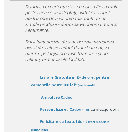
Dorim ca experiența dvs. cu noi sa fie cu mult
peste ceea ce va așteptați, astfel ca scopul
nostru este de a va oferi mai mult decât
simple produse - dorim sa va oferim Emoții și
Sentimente!
Daca luați decizia de a ne acorda încrederea
dvs și de a alege cadoul dorit de la noi, va
oferim, pe lânga produse frumoase și de
calitate, urmatoarele facilitați:
Livrare Gratuită in 24 de ore, pentru
comenzile peste 300 lei*
(vezi detalii)
Ambalare Cadou
Personalizarea Cadourilor
cu mesajul dorit
Felicitare cu textul dorit
(
vezi modelele
disponibile
)