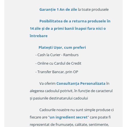
Garanție
1 An de zile
la toate produsele
Posibilitatea de a returna produsele în
14 zile
și de a primi
banii înapoi fara nici o
întrebare
Platești Ușor
, cum preferi
- Cash la Curier - Ramburs
- Online cu Cardul de Credit
- Transfer Bancar, prin OP
Va oferim
Consultanța Personalizata
în
alegerea cadoulul potrivit, în funcție de caracterul
și pasiunile destinatarului cadoului
Cadourile noastre nu sunt simple produse ci
fiecare are "
un ingredient secret
" care poate fi
reprezentat de frumusețe, calitate, sentimente,