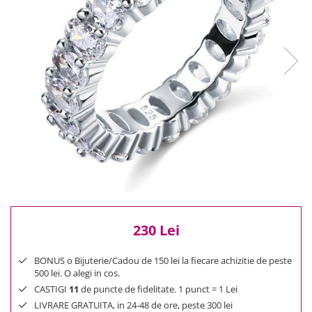
Reduceri
Cele mai noi
Cele mai vandute
Cele mai votate
Cu video
Pret
0 Lei - 100 Lei
100 Lei - 200 Lei
200 Lei - 300 Lei
300 Lei - 500 Lei
500 Lei - 1000 Lei
1000 Lei +
230 Lei
BONUS o Bijuterie/Cadou de 150 lei la fiecare achizitie de peste
500 lei. O alegi in cos.
CASTIGI
11
de puncte de fidelitate. 1 punct = 1 Lei
LIVRARE GRATUITA, in 24-48 de ore, peste 300 lei