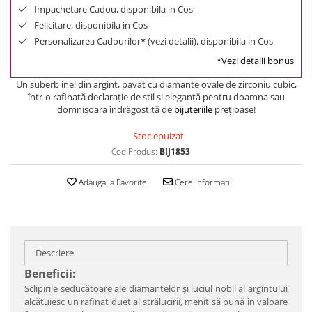
Impachetare Cadou, disponibila in Cos
Felicitare, disponibila in Cos
Personalizarea Cadourilor* (vezi detalii), disponibila in Cos
*Vezi detalii bonus
Un suberb inel din argint, pavat cu diamante ovale de zirconiu cubic,
într-o rafinată declaraţie de stil şi eleganţă pentru doamna sau
domnişoara îndrăgostită de
bijuteriile
preţioase!
Stoc epuizat
Cod Produs:
BIJ1853
Adauga la Favorite
Cere informatii
Descriere
Beneficii:
Sclipirile seducătoare ale diamantelor şi luciul nobil al argintului
alcătuiesc un rafinat duet al strălucirii, menit să pună în valoare