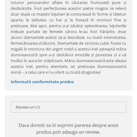
tuturor persoanelor aflate în căutarea frumuseţii pure şi
desăvârşite. Însă perfecţiunea acestor pietre magice se relevă
doar după ce maeştri bijutieri le conturează în forme şi tăieturi
aparte, le şlefuiesc cu har şi le fixează în monturi fine şi
preţioase. Mai apoi, pentru a-şi săvârşi splendoarea, bijuteriile
trebuie purtate de femeile cărora le-au fost hărăzite, doar
atunci diamantele având să-şi dezvăluie, cu toată intensitatea,
fermecătoarea strălucire. Diamantele de zirconiu cubic fixate cu
migală în montura din argint nobil a acestui inel aşteaptă mâna
dumneavostră spre a-şi destăinui emoţiile şi povestea şi a vă
învălui în aura lor sclipitoare. Mâna dumneavoastră este aleasa
acestui inel, pentru etenitate, iar preţioasa dumneavoastră
inimă – a celui care vi l-a oferit cu toată dragostea!
Informatii conformitate produs
Review-uri
(1)
Daca doresti sa iti exprimi parerea despre acest
produs poti adauga un review.