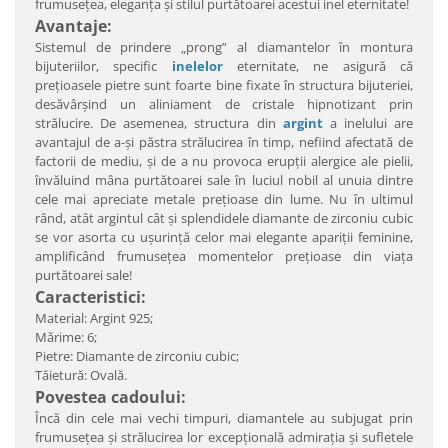
frumuseţea, eleganţa şi stilul purtătoarei acestui inel eternitate!
Avantaje:
Sistemul de prindere „prong” al diamantelor în montura
bijuteriilor, specific
inelelor
eternitate, ne asigură că
preţioasele pietre sunt foarte bine fixate în structura bijuteriei,
desăvârşind un aliniament de cristale hipnotizant prin
strălucire. De asemenea, structura din
argint
a inelului are
avantajul de a-şi păstra strălucirea în timp, nefiind afectată de
factorii de mediu, şi de a nu provoca erupţii alergice ale pielii,
învăluind mâna purtătoarei sale în luciul nobil al unuia dintre
cele mai apreciate metale preţioase din lume. Nu în ultimul
rând, atât argintul cât şi splendidele diamante de zirconiu cubic
se vor asorta cu uşurinţă celor mai elegante apariţii feminine,
amplificând frumuseţea momentelor preţioase din viaţa
purtătoarei sale!
Caracteristici:
Material: Argint 925;
Mărime: 6;
Pietre: Diamante de zirconiu cubic;
Tăietură: Ovală.
Povestea cadoului:
Încă din cele mai vechi timpuri, diamantele au subjugat prin
frumuseţea şi strălucirea lor excepţională admiraţia şi sufletele