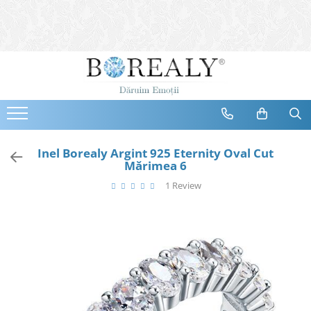
Bijuterii
Tipuri
Inele
Cercei
Bratari
Coliere
Inel Borealy Argint 925 Eternity Oval Cut
Mărimea 6
Seturi
1 Review
Brose
Tiare
Destinatari
Bijuterii Femei
Bijuterii Copii
Bijuterii Mirese
Selectii