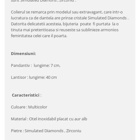
sunt Simulated Diamons , zirconiu .
Colierul se remarca prin modelul sau extravagant, care intr-o
lucratura ca de dantela are prinse cristale Simulated Diamonds .
Datorita delicatetii acesteia, bijuteria poate fi purtata la o
tinuta mai pretentioasa si reuseste sa sublinieze armonios
feminitatea celei care il poarta.
Dimensiuni:
Pandantiv : lungime: 7 cm,
Lantisor : lungime: 40 cm
Caracteristici
:
Culoare : Multicolor
Material : Otel inoxidabil placat cu aur alb
Pietre : Simulated Diamonds , Zirconiu