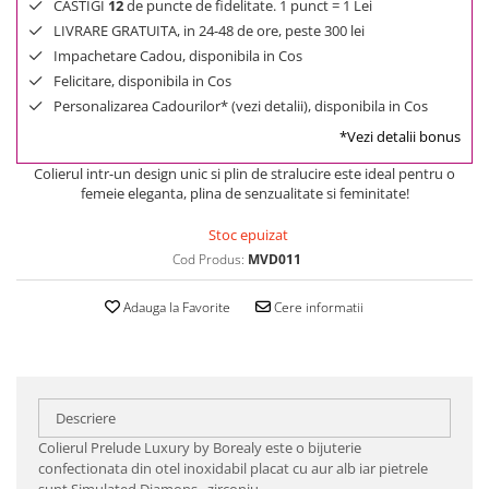
CASTIGI
12
de puncte de fidelitate. 1 punct = 1 Lei
LIVRARE GRATUITA, in 24-48 de ore, peste 300 lei
Impachetare Cadou, disponibila in Cos
Felicitare, disponibila in Cos
Personalizarea Cadourilor* (vezi detalii), disponibila in Cos
*Vezi detalii bonus
Colierul intr-un design unic si plin de stralucire este ideal pentru o
femeie eleganta, plina de senzualitate si feminitate!
Stoc epuizat
Cod Produs:
MVD011
Adauga la Favorite
Cere informatii
Descriere
Colierul Prelude Luxury by Borealy este o bijuterie
confectionata din otel inoxidabil placat cu aur alb iar pietrele