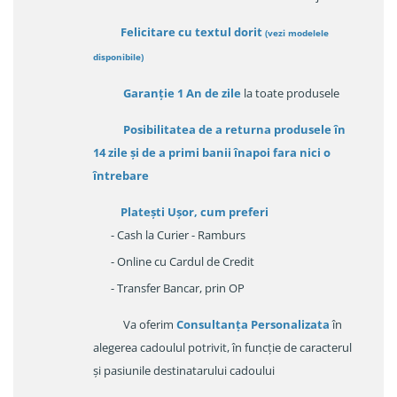
Felicitare cu textul dorit
(
vezi modelele
disponibile
)
Garanție
1 An de zile
la toate produsele
Posibilitatea de a returna produsele în
14 zile
și de a primi
banii înapoi fara nici o
întrebare
Platești Ușor
, cum preferi
- Cash la Curier - Ramburs
- Online cu Cardul de Credit
- Transfer Bancar, prin OP
Va oferim
Consultanța Personalizata
în
alegerea cadoulul potrivit, în funcție de caracterul
și pasiunile destinatarului cadoului