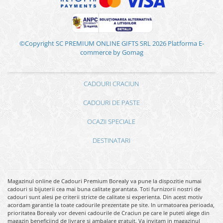
©Copyright SC PREMIUM ONLINE GIFTS SRL 2026
Platforma E-
commerce by Gomag
CADOURI CRACIUN
CADOURI DE PASTE
OCAZII SPECIALE
DESTINATARI
Magazinul online de Cadouri Premium Borealy va pune la dispozitie numai
cadouri si bijuterii cea mai buna calitate garantata. Toti furnizorii nostri de
cadouri sunt alesi pe criterii stricte de calitate si experienta. Din acest motiv
acordam garantie la toate cadourile prezentate pe site. In urmatoarea perioada,
prioritatea Borealy vor deveni cadourile de Craciun pe care le puteti alege din
magazin beneficiind de livrare si ambalare gratuit. Va invitam in magazinul