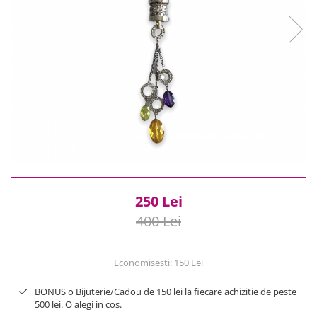
Reduceri
Cele mai noi
Cele mai vandute
Cele mai votate
Cu video
Pret
0 Lei - 100 Lei
100 Lei - 200 Lei
200 Lei - 300 Lei
300 Lei - 500 Lei
500 Lei - 1000 Lei
250 Lei
1000 Lei +
400 Lei
Economisesti:
150
Lei
BONUS o Bijuterie/Cadou de 150 lei la fiecare achizitie de peste
500 lei. O alegi in cos.