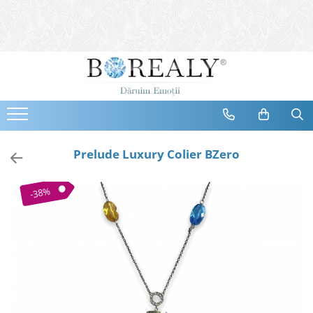
Bijuterii
Tipuri
Inele
Cercei
Bratari
Coliere
Prelude Luxury Colier BZero
Seturi
Brose
-38%
Tiare
Destinatari
Bijuterii Femei
Bijuterii Copii
Bijuterii Mirese
Selectii